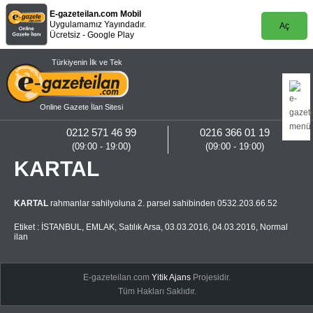
E-gazeteilan.com Mobil
Uygulamamız Yayındadır.
Aç
Ücretsiz - Google Play
Türkiyenin İlk ve Tek
Online Gazete İlan Sitesi
0212 571 46 99
0216 366 01 19
(09:00 - 19:00)
(09:00 - 19:00)
KARTAL
KARTAL
rahmanlar sahilyoluna 2. parsel sahibinden 0532.203.66.52
Etiket :
İSTANBUL
,
EMLAK
,
Satılık Arsa
,
03.03.2016
,
04.03.2016
,
Normal
ilan
E-gazeteilan.com
Yitik Ajans
Projesidir.
Tüm Hakları Saklıdır.