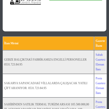
Gazete
İlan Metni
İlanı
Sabah
GEBZE BALÇIKTAKİ FABRİKAMIZA ENGELLİ PERSONELLER
Gazetesi
0531.723.84.95
Eleman
İlanı
Posta
SAKARYA SAPANCADAKİ VİLLALARDA ÇALIŞACAK YATILI
Gazetesi
ÇİFT ARANIYOR. 0531.723.84.95
Eleman
İlanı
Posta
SAHİBİNDEN SATILIK TERMAL TURİZM ARSASI 105.500.000,00
Gazetesi