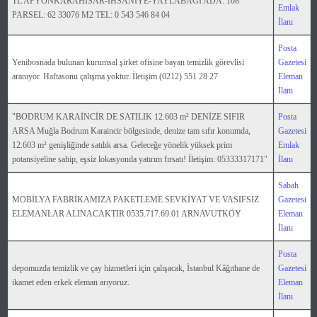
TL AFYONKARAHİSAR-İHSANİYE-YAYLABAĞI ADA: 108
Emlak
PARSEL: 62 33076 M2 TEL: 0 543 546 84 04
İlanı
Posta
Yenibosnada bulunan kurumsal şirket ofisine bayan temizlik görevlisi
Gazetesi
aranıyor. Haftasonu çalışma yoktur. İletişim (0212) 551 28 27
Eleman
İlanı
"BODRUM KARAİNCİR DE SATILIK 12.603 m² DENİZE SIFIR
Posta
ARSA Muğla Bodrum Karaincir bölgesinde, denize tam sıfır konumda,
Gazetesi
12.603 m² genişliğinde satılık arsa. Geleceğe yönelik yüksek prim
Emlak
potansiyeline sahip, eşsiz lokasyonda yatırım fırsatı! İletişim: 05333317171"
İlanı
Sabah
MOBİLYA FABRİKAMIZA PAKETLEME SEVKİYAT VE VASIFSIZ
Gazetesi
ELEMANLAR ALINACAKTIR 0535.717.69.01 ARNAVUTKÖY
Eleman
İlanı
Posta
depomuzda temizlik ve çay hizmetleri için çalışacak, İstanbul Kâğıthane de
Gazetesi
ikamet eden erkek eleman arıyoruz.
Eleman
İlanı