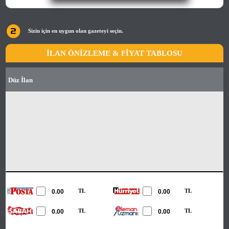
Sizin için en uygun olan gazeteyi seçin.
İLAN ÖNİZLEME & FİYAT TABLOSU
Düz İlan
TL
TL
TL
TL