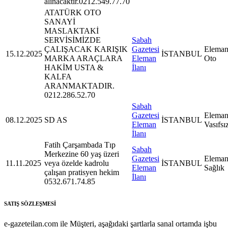
alınacaktır.0212.549.77.70
ATATÜRK OTO
SANAYİ
MASLAKTAKİ
SERVİSİMİZDE
Sabah
ÇALIŞACAK KARIŞIK
Gazetesi
Eleman
15.12.2025
İSTANBUL
MARKA ARAÇLARA
Eleman
Oto
HAKİM USTA &
İlanı
KALFA
ARANMAKTADIR.
0212.286.52.70
Sabah
Gazetesi
Eleman
08.12.2025
SD AS
İSTANBUL
Eleman
Vasıfsı
İlanı
Fatih Çarşambada Tıp
Sabah
Merkezine 60 yaş üzeri
Gazetesi
Eleman
11.11.2025
veya özelde kadrolu
İSTANBUL
Eleman
Sağlık
çalışan pratisyen hekim
İlanı
0532.671.74.85
SATIŞ SÖZLEŞMESİ
e-gazeteilan.com ile Müşteri, aşağıdaki şartlarla sanal ortamda işbu