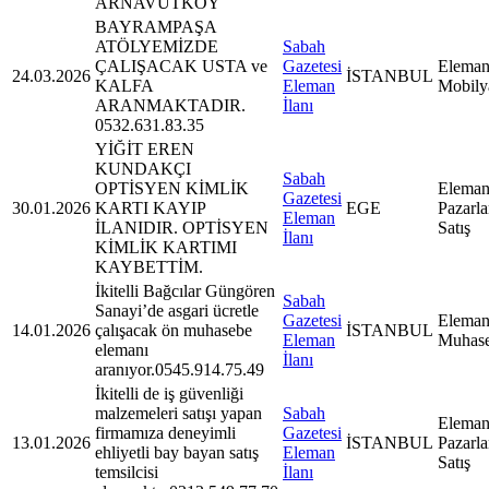
ARNAVUTKÖY
BAYRAMPAŞA
ATÖLYEMİZDE
Sabah
ÇALIŞACAK USTA ve
Gazetesi
Eleman
24.03.2026
İSTANBUL
KALFA
Eleman
Mobily
ARANMAKTADIR.
İlanı
0532.631.83.35
YİĞİT EREN
KUNDAKÇI
Sabah
OPTİSYEN KİMLİK
Eleman
Gazetesi
30.01.2026
KARTI KAYIP
EGE
Pazarl
Eleman
İLANIDIR. OPTİSYEN
Satış
İlanı
KİMLİK KARTIMI
KAYBETTİM.
İkitelli Bağcılar Güngören
Sabah
Sanayi’de asgari ücretle
Gazetesi
Eleman
14.01.2026
çalışacak ön muhasebe
İSTANBUL
Eleman
Muhas
elemanı
İlanı
aranıyor.0545.914.75.49
İkitelli de iş güvenliği
malzemeleri satışı yapan
Sabah
Eleman
firmamıza deneyimli
Gazetesi
13.01.2026
İSTANBUL
Pazarl
ehliyetli bay bayan satış
Eleman
Satış
temsilcisi
İlanı