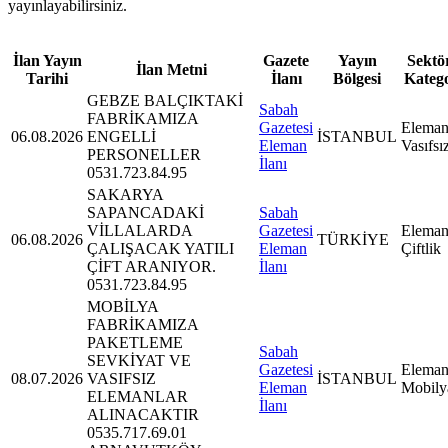
yayınlayabilirsiniz.
İlan Yayın
Gazete
Yayın
Sektör
İlan Metni
Tarihi
İlanı
Bölgesi
Kateg
GEBZE BALÇIKTAKİ
Sabah
FABRİKAMIZA
Gazetesi
Eleman
06.08.2026
ENGELLİ
İSTANBUL
Eleman
Vasıfsı
PERSONELLER
İlanı
0531.723.84.95
SAKARYA
SAPANCADAKİ
Sabah
VİLLALARDA
Gazetesi
Eleman
06.08.2026
TÜRKİYE
ÇALIŞACAK YATILI
Eleman
Çiftlik
ÇİFT ARANIYOR.
İlanı
0531.723.84.95
MOBİLYA
FABRİKAMIZA
PAKETLEME
Sabah
SEVKİYAT VE
Gazetesi
Eleman
08.07.2026
VASIFSIZ
İSTANBUL
Eleman
Mobily
ELEMANLAR
İlanı
ALINACAKTIR
0535.717.69.01