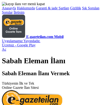
Anasayfa
Hakkımızda
Garanti & iade Şartları
Gizlilik
Sık Sorulan
Sorular
İletişim
E-gazeteilan.com Mobil
Uygulamamız Yayındadır.
Ücretsiz - Google Play
Aç
Sabah Eleman İlanı
Sabah Eleman İlanı Vermek
Türkiyenin İlk ve Tek
Online Gazete İlan Sitesi