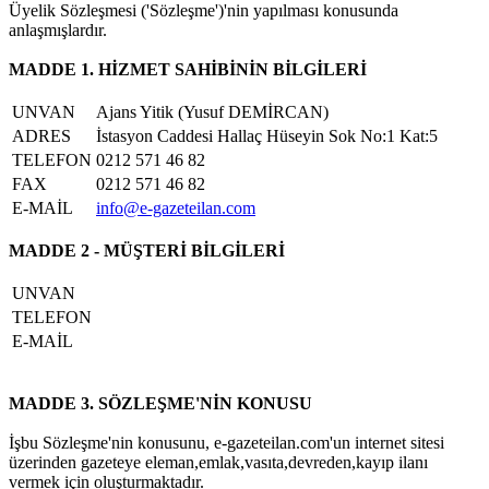
Üyelik Sözleşmesi ('Sözleşme')'nin yapılması konusunda
anlaşmışlardır.
MADDE 1. HİZMET SAHİBİNİN BİLGİLERİ
UNVAN
Ajans Yitik (Yusuf DEMİRCAN)
ADRES
İstasyon Caddesi Hallaç Hüseyin Sok No:1 Kat:5
TELEFON
0212 571 46 82
FAX
0212 571 46 82
E-MAİL
info@e-gazeteilan.com
MADDE 2 - MÜŞTERİ BİLGİLERİ
UNVAN
TELEFON
E-MAİL
MADDE 3. SÖZLEŞME'NİN KONUSU
İşbu Sözleşme'nin konusunu, e-gazeteilan.com'un internet sitesi
üzerinden gazeteye eleman,emlak,vasıta,devreden,kayıp ilanı
vermek için oluşturmaktadır.