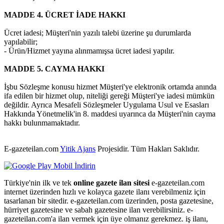
MADDE 4. ÜCRET İADE HAKKI
Ücret iadesi; Müşteri'nin yazılı talebi üzerine şu durumlarda
yapılabilir;
- Ürün/Hizmet yayına alınmamışsa ücret iadesi yapılır.
MADDE 5. CAYMA HAKKI
İşbu Sözleşme konusu hizmet Müşteri'ye elektronik ortamda anında
ifa edilen bir hizmet olup, niteliği gereği Müşteri'ye iadesi mümkün
değildir. Ayrıca Mesafeli Sözleşmeler Uygulama Usul ve Esasları
Hakkında Yönetmelik'in 8. maddesi uyarınca da Müşteri'nin cayma
hakkı bulunmamaktadır.
E-gazeteilan.com
Yitik Ajans
Projesidir.
Tüm Hakları Saklıdır.
Türkiye'nin ilk ve tek
online gazete ilan sitesi
e-gazeteilan.com
internet üzerinden hızlı ve kolayca gazete ilanı verebilmeniz için
tasarlanan bir sitedir. e-gazeteilan.com üzerinden, posta gazetesine,
hürriyet gazetesine ve sabah gazetesine ilan verebilirsiniz. e-
gazeteilan.com'a ilan vermek için üye olmanız gerekmez. iş ilanı,