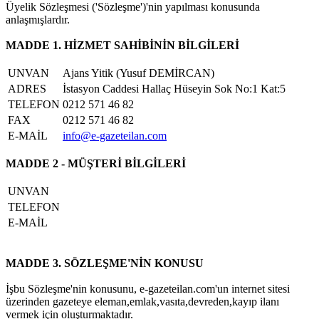
Üyelik Sözleşmesi ('Sözleşme')'nin yapılması konusunda
anlaşmışlardır.
MADDE 1. HİZMET SAHİBİNİN BİLGİLERİ
UNVAN
Ajans Yitik (Yusuf DEMİRCAN)
ADRES
İstasyon Caddesi Hallaç Hüseyin Sok No:1 Kat:5
TELEFON
0212 571 46 82
FAX
0212 571 46 82
E-MAİL
info@e-gazeteilan.com
MADDE 2 - MÜŞTERİ BİLGİLERİ
UNVAN
TELEFON
E-MAİL
MADDE 3. SÖZLEŞME'NİN KONUSU
İşbu Sözleşme'nin konusunu, e-gazeteilan.com'un internet sitesi
üzerinden gazeteye eleman,emlak,vasıta,devreden,kayıp ilanı
vermek için oluşturmaktadır.