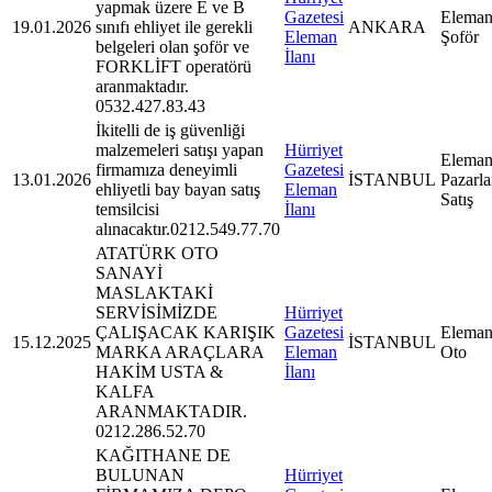
yapmak üzere E ve B
Gazetesi
Eleman
19.01.2026
sınıfı ehliyet ile gerekli
ANKARA
Eleman
Şoför
belgeleri olan şoför ve
İlanı
FORKLİFT operatörü
aranmaktadır.
0532.427.83.43
İkitelli de iş güvenliği
malzemeleri satışı yapan
Hürriyet
Eleman
firmamıza deneyimli
Gazetesi
13.01.2026
İSTANBUL
Pazarl
ehliyetli bay bayan satış
Eleman
Satış
temsilcisi
İlanı
alınacaktır.0212.549.77.70
ATATÜRK OTO
SANAYİ
MASLAKTAKİ
SERVİSİMİZDE
Hürriyet
ÇALIŞACAK KARIŞIK
Gazetesi
Eleman
15.12.2025
İSTANBUL
MARKA ARAÇLARA
Eleman
Oto
HAKİM USTA &
İlanı
KALFA
ARANMAKTADIR.
0212.286.52.70
KAĞITHANE DE
BULUNAN
Hürriyet