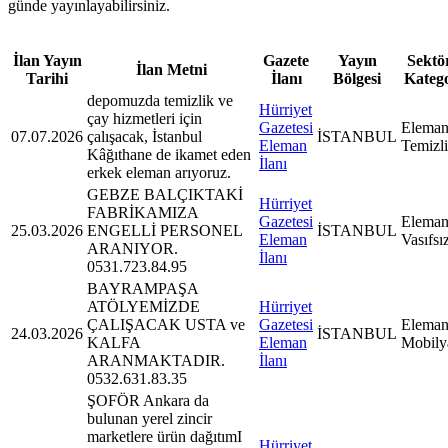
günde yayınlayabilirsiniz.
İlan Yayın
Gazete
Yayın
Sektör
İlan Metni
Tarihi
İlanı
Bölgesi
Kateg
depomuzda temizlik ve
Hürriyet
çay hizmetleri için
Gazetesi
Eleman
07.07.2026
çalışacak, İstanbul
İSTANBUL
Eleman
Temizl
Kâğıthane de ikamet eden
İlanı
erkek eleman arıyoruz.
GEBZE BALÇIKTAKİ
Hürriyet
FABRİKAMIZA
Gazetesi
Eleman
25.03.2026
ENGELLİ PERSONEL
İSTANBUL
Eleman
Vasıfsı
ARANIYOR.
İlanı
0531.723.84.95
BAYRAMPAŞA
ATÖLYEMİZDE
Hürriyet
ÇALIŞACAK USTA ve
Gazetesi
Eleman
24.03.2026
İSTANBUL
KALFA
Eleman
Mobily
ARANMAKTADIR.
İlanı
0532.631.83.35
ŞOFÖR Ankara da
bulunan yerel zincir
marketlere ürün dağıtımI
Hürriyet