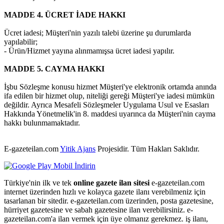
MADDE 4. ÜCRET İADE HAKKI
Ücret iadesi; Müşteri'nin yazılı talebi üzerine şu durumlarda
yapılabilir;
- Ürün/Hizmet yayına alınmamışsa ücret iadesi yapılır.
MADDE 5. CAYMA HAKKI
İşbu Sözleşme konusu hizmet Müşteri'ye elektronik ortamda anında
ifa edilen bir hizmet olup, niteliği gereği Müşteri'ye iadesi mümkün
değildir. Ayrıca Mesafeli Sözleşmeler Uygulama Usul ve Esasları
Hakkında Yönetmelik'in 8. maddesi uyarınca da Müşteri'nin cayma
hakkı bulunmamaktadır.
E-gazeteilan.com
Yitik Ajans
Projesidir.
Tüm Hakları Saklıdır.
Türkiye'nin ilk ve tek
online gazete ilan sitesi
e-gazeteilan.com
internet üzerinden hızlı ve kolayca gazete ilanı verebilmeniz için
tasarlanan bir sitedir. e-gazeteilan.com üzerinden, posta gazetesine,
hürriyet gazetesine ve sabah gazetesine ilan verebilirsiniz. e-
gazeteilan.com'a ilan vermek için üye olmanız gerekmez. iş ilanı,