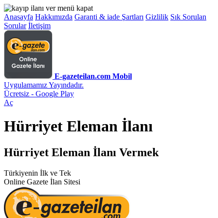
Anasayfa
Hakkımızda
Garanti & iade Şartları
Gizlilik
Sık Sorulan
Sorular
İletişim
E-gazeteilan.com Mobil
Uygulamamız Yayındadır.
Ücretsiz - Google Play
Aç
Hürriyet Eleman İlanı
Hürriyet Eleman İlanı Vermek
Türkiyenin İlk ve Tek
Online Gazete İlan Sitesi