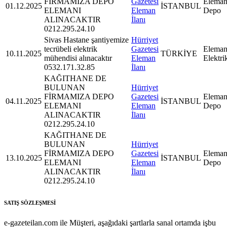
FİRMAMIZA DEPO
Gazetesi
Eleman
01.12.2025
İSTANBUL
ELEMANI
Eleman
Depo
ALINACAKTIR
İlanı
0212.295.24.10
Sivas Hastane şantiyemize
Hürriyet
tecrübeli elektrik
Gazetesi
Eleman
10.11.2025
TÜRKİYE
mühendisi alınacaktır
Eleman
Elektri
0532.171.32.85
İlanı
KAĞITHANE DE
BULUNAN
Hürriyet
FİRMAMIZA DEPO
Gazetesi
Eleman
04.11.2025
İSTANBUL
ELEMANI
Eleman
Depo
ALINACAKTIR
İlanı
0212.295.24.10
KAĞITHANE DE
BULUNAN
Hürriyet
FİRMAMIZA DEPO
Gazetesi
Eleman
13.10.2025
İSTANBUL
ELEMANI
Eleman
Depo
ALINACAKTIR
İlanı
0212.295.24.10
SATIŞ SÖZLEŞMESİ
e-gazeteilan.com ile Müşteri, aşağıdaki şartlarla sanal ortamda işbu