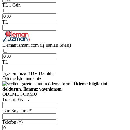
TL
1 Gün
TL
Elemanuzmani.com
(İş İlanları Sitesi)
TL
Fiyatlarımıza KDV Dahildir
Ödeme İşlemine Git
Ödeme bilgilerini
doldurun. İlanınız yayınlansın.
ÖDEME FORMU
Toplam Fiyat :
İsim Soyisim
(*)
Telefon
(*)