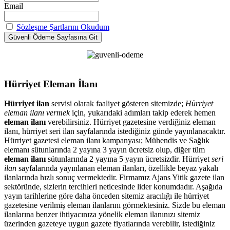
Email
Sözleşme Şartlarını Okudum
Hürriyet Eleman İlanı
Hürriyet ilan
servisi olarak faaliyet gösteren sitemizde;
Hürriyet
eleman ilanı vermek
için, yukarıdaki adımları takip ederek hemen
eleman ilanı
verebilirsiniz. Hürriyet gazetesine verdiğiniz eleman
ilanı, hürriyet seri ilan sayfalarında istediğiniz günde yayınlanacaktır.
Hürriyet gazetesi eleman ilanı kampanyası; Mühendis ve Sağlık
elemanı sütunlarında 2 yayına 3 yayın ücretsiz olup, diğer tüm
eleman ilanı
sütunlarında 2 yayına 5 yayın ücretsizdir. Hürriyet
seri
ilan
sayfalarında yayınlanan eleman ilanları, özellikle beyaz yakalı
ilanlarında hızlı sonuç vermektedir. Firmamız Ajans Yitik gazete ilan
sektöründe, sizlerin tercihleri neticesinde lider konumdadır. Aşağıda
yayın tarihlerine göre daha önceden sitemiz aracılığı ile hürriyet
gazetesine verilmiş eleman ilanlarını görmektesiniz. Sizde bu eleman
ilanlarına benzer ihtiyacınıza yönelik eleman ilanınızı sitemiz
üzerinden gazeteye uygun gazete fiyatlarında verebilir, istediğiniz