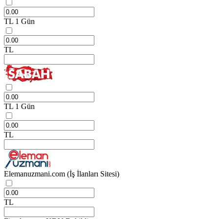
TL
1 Gün
TL
TL
1 Gün
TL
Elemanuzmani.com
(İş İlanları Sitesi)
TL