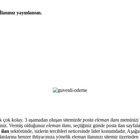
İlanınız yayınlansın.
artık çok kolay. 3 aşamadan oluşan sitemizde
posta eleman ilanı
metninizi y
siniz. Vermiş olduğunuz
eleman ilanı
, seçtiğiniz günde posta ilan sayfa
 ilan
sektöründe, sizlerin tercihleri neticesinde lider konumdadır. Aşağıd
anlarına benzer ihtiyacınıza yönelik eleman ilanınızı sitemiz üzerinden 