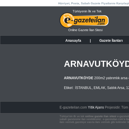
Hürriyet, Posta, Sabah Gazete Fiyatlarını Karşılaşt
Türkiyenin İlk ve Tek
Online Gazete İlan Sitesi
Anasayfa
|
Gazete İlanları
ARNAVUTKÖY
ARNAVUTKÖYDE
200m2 yatırımlık arsa
Etiket :
İSTANBUL
,
EMLAK
,
Satılık Arsa
,
1
E-gazeteilan.com
Yitik Ajans
Projesidir.
Tüm H
Türkiye'nin ilk ve tek
online gazete ilan sitesi
e-gazeteil
sabah gazetesine ilan verebilirsiniz. e-gazeteilan.com'a 
ilanı vermek,gazeteye vasıta ilanı vermek gibi kelimeler il