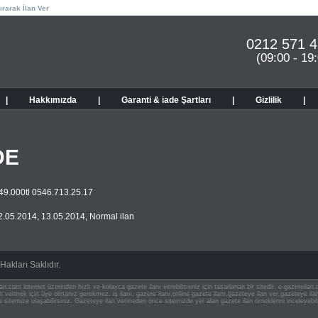
ırarak İlan Ver
0212 571 4
(09:00 - 19
|
Hakkımızda
|
Garanti & iade Şartları
|
Gizlilik
|
DE
 49.000tl 0546.713.25.17
2.05.2014
,
13.05.2014
,
Normal ilan
akları Saklıdır.
an.com internet üzerinden hızlı ve kolayca gazete ilanı verebilmeniz için tasarlanan bir sitedir. e-gazeteila
ilan vermek için üye olmanız gerekmez. iş ilanı, gazete ilanı,online gazete ilanı,gazeteye ilan ver,gazeteye
e sitemize ulaşabilirsiniz. Gazeteye ilan vermeden önce sitemizde yer alan gazete ilan örneklerini inceleyebili