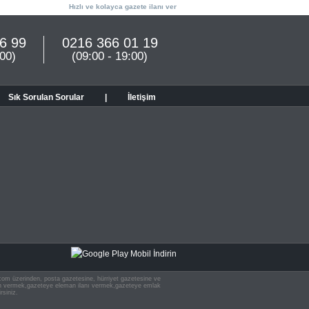
Hızlı ve kolayca gazete ilanı ver
6 99
0216 366 01 19
:00)
(09:00 - 19:00)
Sık Sorulan Sorular
|
İletişim
n.com üzerinden, posta gazetesine, hürriyet gazetesine ve
 ilan vermek,gazeteye eleman ilanı vermek,gazeteye emlak
rsiniz.