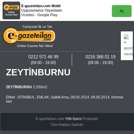
E-gazeteilan.com Mobil
Uygulamamız Yayındadır.
Aç
Ücretsiz - Google Play
Türkiyenin İlk ve Tek
Online Gazete İlan Sitesi
0212 571 46 99
0216 366 01 19
(09:00 - 19:00)
(09:00 - 19:00)
ZEYTİNBURNU
ZEYTİNBURNU
2.200m2
Etiket :
İSTANBUL
,
EMLAK
,
Satılık Arsa
,
08.05.2014
,
09.05.2014
,
Normal
ilan
E-gazeteilan.com
Yitik Ajans
Projesidir.
Tüm Hakları Saklıdır.