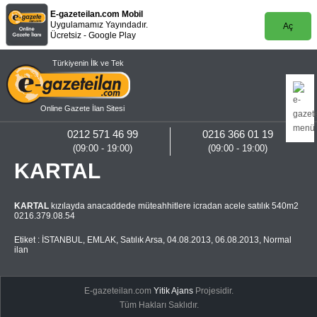
E-gazeteilan.com Mobil
Uygulamamız Yayındadır.
Aç
Ücretsiz - Google Play
Türkiyenin İlk ve Tek
Online Gazete İlan Sitesi
0212 571 46 99
0216 366 01 19
(09:00 - 19:00)
(09:00 - 19:00)
KARTAL
KARTAL
kızılayda anacaddede müteahhitlere icradan acele satılık 540m2
0216.379.08.54
Etiket :
İSTANBUL
,
EMLAK
,
Satılık Arsa
,
04.08.2013
,
06.08.2013
,
Normal
ilan
E-gazeteilan.com
Yitik Ajans
Projesidir.
Tüm Hakları Saklıdır.