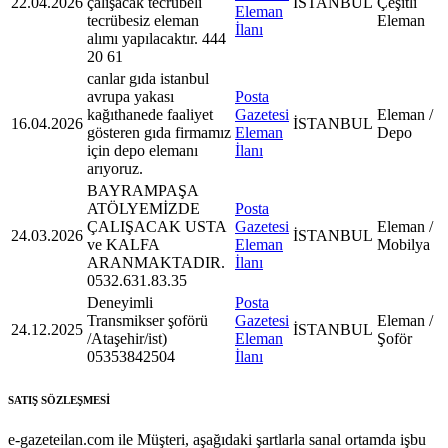
22.04.2026
çalışacak tecrübeli
İSTANBUL
Çeşitli
Eleman
tecrübesiz eleman
Eleman
İlanı
alımı yapılacaktır. 444
20 61
canlar gıda istanbul
avrupa yakası
Posta
kağıthanede faaliyet
Gazetesi
Eleman /
16.04.2026
İSTANBUL
gösteren gıda firmamız
Eleman
Depo
için depo elemanı
İlanı
arıyoruz.
BAYRAMPAŞA
ATÖLYEMİZDE
Posta
ÇALIŞACAK USTA
Gazetesi
Eleman /
24.03.2026
İSTANBUL
ve KALFA
Eleman
Mobilya
ARANMAKTADIR.
İlanı
0532.631.83.35
Deneyimli
Posta
Transmikser şoförü
Gazetesi
Eleman /
24.12.2025
İSTANBUL
/Ataşehir/ist)
Eleman
Şoför
05353842504
İlanı
SATIŞ SÖZLEŞMESİ
e-gazeteilan.com ile Müşteri, aşağıdaki şartlarla sanal ortamda işbu