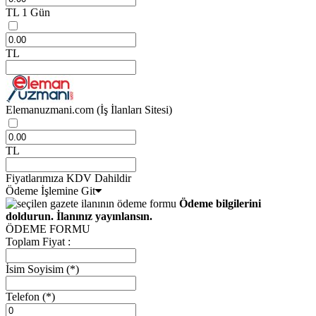
TL
1 Gün
TL
Elemanuzmani.com
(İş İlanları Sitesi)
TL
Fiyatlarımıza KDV Dahildir
Ödeme İşlemine Git
Ödeme bilgilerini
doldurun. İlanınız yayınlansın.
ÖDEME FORMU
Toplam Fiyat :
İsim Soyisim
(*)
Telefon
(*)