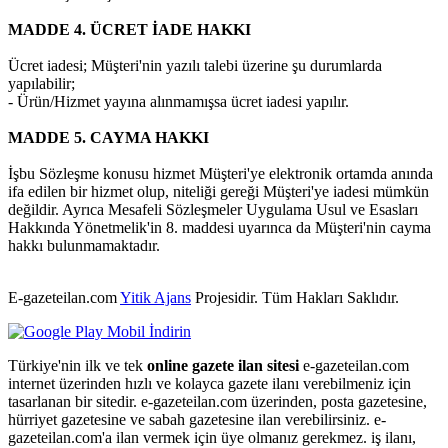
MADDE 4. ÜCRET İADE HAKKI
Ücret iadesi; Müşteri'nin yazılı talebi üzerine şu durumlarda
yapılabilir;
- Ürün/Hizmet yayına alınmamışsa ücret iadesi yapılır.
MADDE 5. CAYMA HAKKI
İşbu Sözleşme konusu hizmet Müşteri'ye elektronik ortamda anında
ifa edilen bir hizmet olup, niteliği gereği Müşteri'ye iadesi mümkün
değildir. Ayrıca Mesafeli Sözleşmeler Uygulama Usul ve Esasları
Hakkında Yönetmelik'in 8. maddesi uyarınca da Müşteri'nin cayma
hakkı bulunmamaktadır.
E-gazeteilan.com
Yitik Ajans
Projesidir.
Tüm Hakları Saklıdır.
Türkiye'nin ilk ve tek
online gazete ilan sitesi
e-gazeteilan.com
internet üzerinden hızlı ve kolayca gazete ilanı verebilmeniz için
tasarlanan bir sitedir. e-gazeteilan.com üzerinden, posta gazetesine,
hürriyet gazetesine ve sabah gazetesine ilan verebilirsiniz. e-
gazeteilan.com'a ilan vermek için üye olmanız gerekmez. iş ilanı,