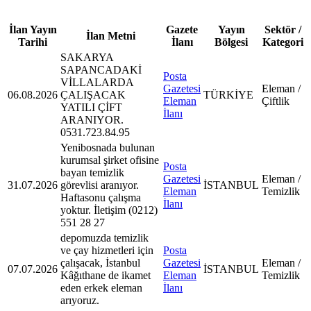
İlan Yayın
Gazete
Yayın
Sektör /
İlan Metni
Tarihi
İlanı
Bölgesi
Kategori
SAKARYA
SAPANCADAKİ
Posta
VİLLALARDA
Gazetesi
Eleman /
06.08.2026
ÇALIŞACAK
TÜRKİYE
Eleman
Çiftlik
YATILI ÇİFT
İlanı
ARANIYOR.
0531.723.84.95
Yenibosnada bulunan
kurumsal şirket ofisine
Posta
bayan temizlik
Gazetesi
Eleman /
31.07.2026
görevlisi aranıyor.
İSTANBUL
Eleman
Temizlik
Haftasonu çalışma
İlanı
yoktur. İletişim (0212)
551 28 27
depomuzda temizlik
ve çay hizmetleri için
Posta
çalışacak, İstanbul
Gazetesi
Eleman /
07.07.2026
İSTANBUL
Kâğıthane de ikamet
Eleman
Temizlik
eden erkek eleman
İlanı
arıyoruz.