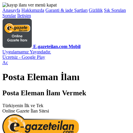
Anasayfa
Hakkımızda
Garanti & iade Şartları
Gizlilik
Sık Sorulan
Sorular
İletişim
E-gazeteilan.com Mobil
Uygulamamız Yayındadır.
Ücretsiz - Google Play
Aç
Posta Eleman İlanı
Posta Eleman İlanı Vermek
Türkiyenin İlk ve Tek
Online Gazete İlan Sitesi