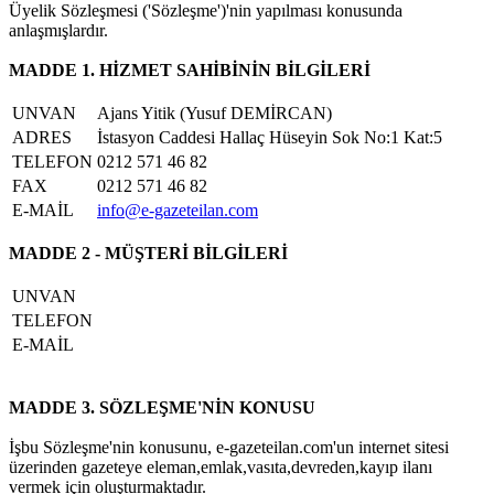
Üyelik Sözleşmesi ('Sözleşme')'nin yapılması konusunda
anlaşmışlardır.
MADDE 1. HİZMET SAHİBİNİN BİLGİLERİ
UNVAN
Ajans Yitik (Yusuf DEMİRCAN)
ADRES
İstasyon Caddesi Hallaç Hüseyin Sok No:1 Kat:5
TELEFON
0212 571 46 82
FAX
0212 571 46 82
E-MAİL
info@e-gazeteilan.com
MADDE 2 - MÜŞTERİ BİLGİLERİ
UNVAN
TELEFON
E-MAİL
MADDE 3. SÖZLEŞME'NİN KONUSU
İşbu Sözleşme'nin konusunu, e-gazeteilan.com'un internet sitesi
üzerinden gazeteye eleman,emlak,vasıta,devreden,kayıp ilanı
vermek için oluşturmaktadır.