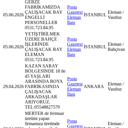
GEBZE
FABRİKAMIZDA
Posta
ÇALIŞACAK BAY
Gazetesi
Eleman /
05.06.2026
İSTANBUL
ENGELLİ
Eleman
Vasıfsız
PERSONELLER
İlanı
0531.723.84.95
YETİŞTİRİLMEK
ÜZERE BAHÇE
Posta
İŞLERİNDE
Gazetesi
Eleman /
05.06.2026
İSTANBUL
ÇALIŞACAK BAY
Eleman
Bahçivan
ELEMAN
İlanı
0531.723.84.95
KAZAN SARAY
BÖLGESİNDE 18 ile
45 YAŞLARI
Posta
ARASINDA BOYA
Gazetesi
Eleman /
29.04.2026
FABRİKASINDA
ANKARA
Eleman
Vasıfsız
ÇALIŞACAK
İlanı
ARKADAŞLAR
ARIYORUZ.
TEL:05548827579
MERTER de fermuar
üretimi yapan
Posta
firmamıza üretimde
Eleman /
Gazetesi