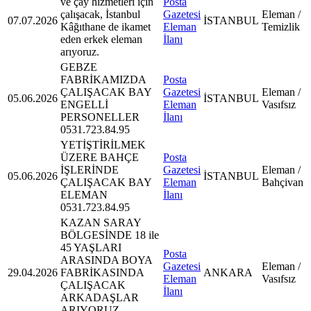
ve çay hizmetleri için
Posta
çalışacak, İstanbul
Gazetesi
Eleman /
07.07.2026
İSTANBUL
Kâğıthane de ikamet
Eleman
Temizlik
eden erkek eleman
İlanı
arıyoruz.
GEBZE
FABRİKAMIZDA
Posta
ÇALIŞACAK BAY
Gazetesi
Eleman /
05.06.2026
İSTANBUL
ENGELLİ
Eleman
Vasıfsız
PERSONELLER
İlanı
0531.723.84.95
YETİŞTİRİLMEK
ÜZERE BAHÇE
Posta
İŞLERİNDE
Gazetesi
Eleman /
05.06.2026
İSTANBUL
ÇALIŞACAK BAY
Eleman
Bahçivan
ELEMAN
İlanı
0531.723.84.95
KAZAN SARAY
BÖLGESİNDE 18 ile
45 YAŞLARI
Posta
ARASINDA BOYA
Gazetesi
Eleman /
29.04.2026
FABRİKASINDA
ANKARA
Eleman
Vasıfsız
ÇALIŞACAK
İlanı
ARKADAŞLAR
ARIYORUZ.