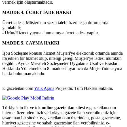
vermek için oluşturmaktadır.
MADDE 4. ÜCRET İADE HAKKI
Ücret iadesi; Müşteri'nin yazılı talebi üzerine şu durumlarda
yapılabilir;
- Ürün/Hizmet yayına alınmamışsa ücret iadesi yapılır.
MADDE 5. CAYMA HAKKI
İşbu Sözleşme konusu hizmet Müşteri'ye elektronik ortamda anında
ifa edilen bir hizmet olup, niteliği gereği Müşteri'ye iadesi mümkün
değildir. Ayrıca Mesafeli Sözleşmeler Uygulama Usul ve Esasları
Hakkında Yönetmelik'in 8. maddesi uyarınca da Müşteri'nin cayma
hakkı bulunmamaktadır.
E-gazeteilan.com
Yitik Ajans
Projesidir.
Tüm Hakları Saklıdır.
Türkiye'nin ilk ve tek
online gazete ilan sitesi
e-gazeteilan.com
internet üzerinden hızlı ve kolayca gazete ilanı verebilmeniz için
tasarlanan bir sitedir. e-gazeteilan.com üzerinden, posta gazetesine,
hürriyet gazetesine ve sabah gazetesine ilan verebilirsiniz. e-