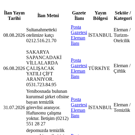
İlan Yayın
Gazete
Yayın
Sektör /
İlan Metni
Tarihi
İlanı
Bölgesi
Kategori
Posta
Sultanahmetteki
Eleman /
Gazetesi
08.08.2026
otelimize katçı
İSTANBUL
Turizm-
Eleman
0212.516.21.70
Otelcilik
İlanı
SAKARYA
SAPANCADAKİ
Posta
VİLLALARDA
Gazetesi
Eleman /
06.08.2026
ÇALIŞACAK
TÜRKİYE
Eleman
Çiftlik
YATILI ÇİFT
İlanı
ARANIYOR.
0531.723.84.95
Yenibosnada bulunan
kurumsal şirket ofisine
Posta
bayan temizlik
Gazetesi
Eleman /
31.07.2026
görevlisi aranıyor.
İSTANBUL
Eleman
Temizlik
Haftasonu çalışma
İlanı
yoktur. İletişim (0212)
551 28 27
depomuzda temizlik