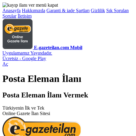
Anasayfa
Hakkımızda
Garanti & iade Şartları
Gizlilik
Sık Sorulan
Sorular
İletişim
E-gazeteilan.com Mobil
Uygulamamız Yayındadır.
Ücretsiz - Google Play
Aç
Posta Eleman İlanı
Posta Eleman İlanı Vermek
Türkiyenin İlk ve Tek
Online Gazete İlan Sitesi