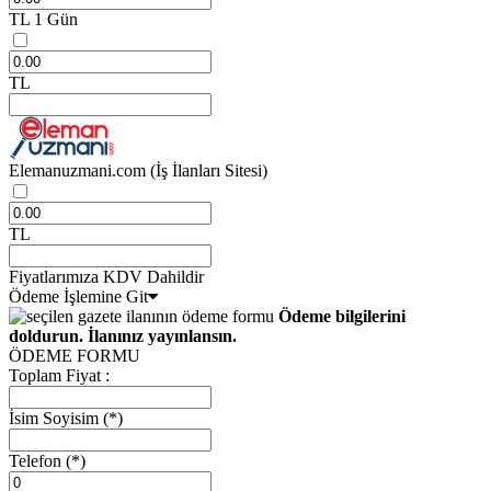
TL
1 Gün
TL
Elemanuzmani.com
(İş İlanları Sitesi)
TL
Fiyatlarımıza KDV Dahildir
Ödeme İşlemine Git
Ödeme bilgilerini
doldurun. İlanınız yayınlansın.
ÖDEME FORMU
Toplam Fiyat :
İsim Soyisim
(*)
Telefon
(*)