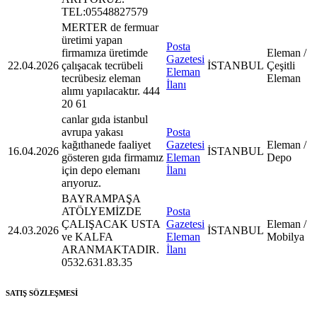
TEL:05548827579
MERTER de fermuar
üretimi yapan
Posta
firmamıza üretimde
Eleman /
Gazetesi
22.04.2026
çalışacak tecrübeli
İSTANBUL
Çeşitli
Eleman
tecrübesiz eleman
Eleman
İlanı
alımı yapılacaktır. 444
20 61
canlar gıda istanbul
avrupa yakası
Posta
kağıthanede faaliyet
Gazetesi
Eleman /
16.04.2026
İSTANBUL
gösteren gıda firmamız
Eleman
Depo
için depo elemanı
İlanı
arıyoruz.
BAYRAMPAŞA
ATÖLYEMİZDE
Posta
ÇALIŞACAK USTA
Gazetesi
Eleman /
24.03.2026
İSTANBUL
ve KALFA
Eleman
Mobilya
ARANMAKTADIR.
İlanı
0532.631.83.35
SATIŞ SÖZLEŞMESİ