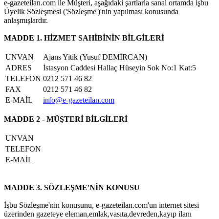
e-gazeteilan.com ile Müşteri, aşağıdaki şartlarla sanal ortamda işbu
Üyelik Sözleşmesi ('Sözleşme')'nin yapılması konusunda
anlaşmışlardır.
MADDE 1. HİZMET SAHİBİNİN BİLGİLERİ
UNVAN
Ajans Yitik (Yusuf DEMİRCAN)
ADRES
İstasyon Caddesi Hallaç Hüseyin Sok No:1 Kat:5
TELEFON
0212 571 46 82
FAX
0212 571 46 82
E-MAİL
info@e-gazeteilan.com
MADDE 2 - MÜŞTERİ BİLGİLERİ
UNVAN
TELEFON
E-MAİL
MADDE 3. SÖZLEŞME'NİN KONUSU
İşbu Sözleşme'nin konusunu, e-gazeteilan.com'un internet sitesi
üzerinden gazeteye eleman,emlak,vasıta,devreden,kayıp ilanı