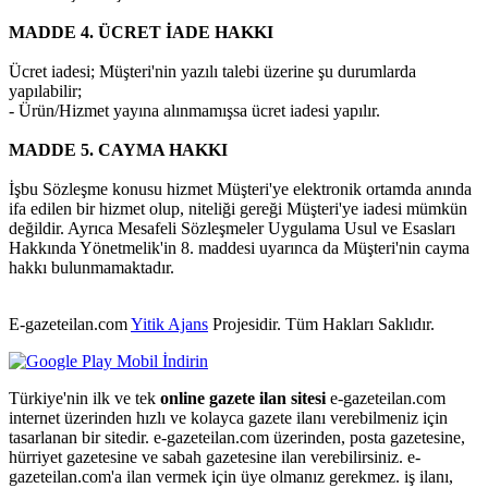
MADDE 4. ÜCRET İADE HAKKI
Ücret iadesi; Müşteri'nin yazılı talebi üzerine şu durumlarda
yapılabilir;
- Ürün/Hizmet yayına alınmamışsa ücret iadesi yapılır.
MADDE 5. CAYMA HAKKI
İşbu Sözleşme konusu hizmet Müşteri'ye elektronik ortamda anında
ifa edilen bir hizmet olup, niteliği gereği Müşteri'ye iadesi mümkün
değildir. Ayrıca Mesafeli Sözleşmeler Uygulama Usul ve Esasları
Hakkında Yönetmelik'in 8. maddesi uyarınca da Müşteri'nin cayma
hakkı bulunmamaktadır.
E-gazeteilan.com
Yitik Ajans
Projesidir.
Tüm Hakları Saklıdır.
Türkiye'nin ilk ve tek
online gazete ilan sitesi
e-gazeteilan.com
internet üzerinden hızlı ve kolayca gazete ilanı verebilmeniz için
tasarlanan bir sitedir. e-gazeteilan.com üzerinden, posta gazetesine,
hürriyet gazetesine ve sabah gazetesine ilan verebilirsiniz. e-
gazeteilan.com'a ilan vermek için üye olmanız gerekmez. iş ilanı,