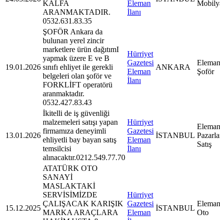
KALFA
Eleman
Mobily
ARANMAKTADIR.
İlanı
0532.631.83.35
ŞOFÖR Ankara da
bulunan yerel zincir
marketlere ürün dağıtımI
Hürriyet
yapmak üzere E ve B
Gazetesi
Eleman
19.01.2026
sınıfı ehliyet ile gerekli
ANKARA
Eleman
Şoför
belgeleri olan şoför ve
İlanı
FORKLİFT operatörü
aranmaktadır.
0532.427.83.43
İkitelli de iş güvenliği
malzemeleri satışı yapan
Hürriyet
Eleman
firmamıza deneyimli
Gazetesi
13.01.2026
İSTANBUL
Pazarl
ehliyetli bay bayan satış
Eleman
Satış
temsilcisi
İlanı
alınacaktır.0212.549.77.70
ATATÜRK OTO
SANAYİ
MASLAKTAKİ
SERVİSİMİZDE
Hürriyet
ÇALIŞACAK KARIŞIK
Gazetesi
Eleman
15.12.2025
İSTANBUL
MARKA ARAÇLARA
Eleman
Oto