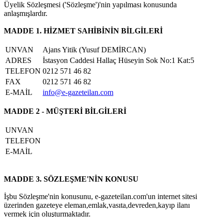
Üyelik Sözleşmesi ('Sözleşme')'nin yapılması konusunda
anlaşmışlardır.
MADDE 1. HİZMET SAHİBİNİN BİLGİLERİ
UNVAN
Ajans Yitik (Yusuf DEMİRCAN)
ADRES
İstasyon Caddesi Hallaç Hüseyin Sok No:1 Kat:5
TELEFON
0212 571 46 82
FAX
0212 571 46 82
E-MAİL
info@e-gazeteilan.com
MADDE 2 - MÜŞTERİ BİLGİLERİ
UNVAN
TELEFON
E-MAİL
MADDE 3. SÖZLEŞME'NİN KONUSU
İşbu Sözleşme'nin konusunu, e-gazeteilan.com'un internet sitesi
üzerinden gazeteye eleman,emlak,vasıta,devreden,kayıp ilanı
vermek için oluşturmaktadır.