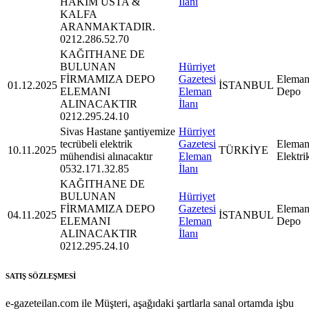
HAKİM USTA &
İlanı
KALFA
ARANMAKTADIR.
0212.286.52.70
KAĞITHANE DE
BULUNAN
Hürriyet
FİRMAMIZA DEPO
Gazetesi
Eleman
01.12.2025
İSTANBUL
ELEMANI
Eleman
Depo
ALINACAKTIR
İlanı
0212.295.24.10
Sivas Hastane şantiyemize
Hürriyet
tecrübeli elektrik
Gazetesi
Eleman
10.11.2025
TÜRKİYE
mühendisi alınacaktır
Eleman
Elektri
0532.171.32.85
İlanı
KAĞITHANE DE
BULUNAN
Hürriyet
FİRMAMIZA DEPO
Gazetesi
Eleman
04.11.2025
İSTANBUL
ELEMANI
Eleman
Depo
ALINACAKTIR
İlanı
0212.295.24.10
SATIŞ SÖZLEŞMESİ
e-gazeteilan.com ile Müşteri, aşağıdaki şartlarla sanal ortamda işbu