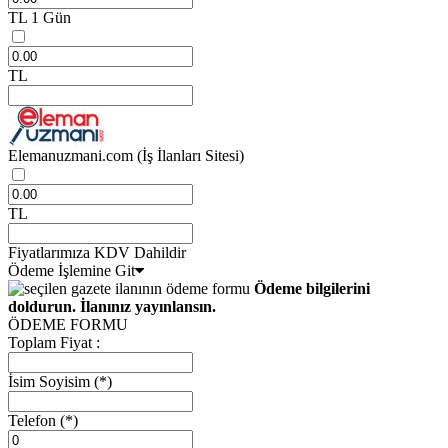
TL
1 Gün
TL
Elemanuzmani.com
(İş İlanları Sitesi)
TL
Fiyatlarımıza KDV Dahildir
Ödeme İşlemine Git
Ödeme bilgilerini
doldurun. İlanınız yayınlansın.
ÖDEME FORMU
Toplam Fiyat :
İsim Soyisim
(*)
Telefon
(*)