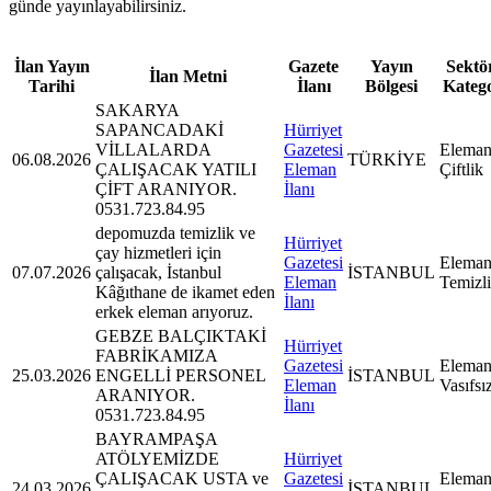
günde yayınlayabilirsiniz.
İlan Yayın
Gazete
Yayın
Sektör
İlan Metni
Tarihi
İlanı
Bölgesi
Kateg
SAKARYA
SAPANCADAKİ
Hürriyet
VİLLALARDA
Gazetesi
Eleman
06.08.2026
TÜRKİYE
ÇALIŞACAK YATILI
Eleman
Çiftlik
ÇİFT ARANIYOR.
İlanı
0531.723.84.95
depomuzda temizlik ve
Hürriyet
çay hizmetleri için
Gazetesi
Eleman
07.07.2026
çalışacak, İstanbul
İSTANBUL
Eleman
Temizl
Kâğıthane de ikamet eden
İlanı
erkek eleman arıyoruz.
GEBZE BALÇIKTAKİ
Hürriyet
FABRİKAMIZA
Gazetesi
Eleman
25.03.2026
ENGELLİ PERSONEL
İSTANBUL
Eleman
Vasıfsı
ARANIYOR.
İlanı
0531.723.84.95
BAYRAMPAŞA
ATÖLYEMİZDE
Hürriyet
ÇALIŞACAK USTA ve
Gazetesi
Eleman
24.03.2026
İSTANBUL