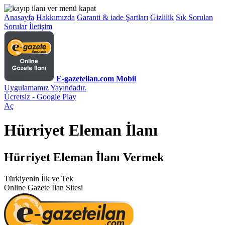
Anasayfa
Hakkımızda
Garanti & iade Şartları
Gizlilik
Sık Sorulan
Sorular
İletişim
E-gazeteilan.com Mobil
Uygulamamız Yayındadır.
Ücretsiz - Google Play
Aç
Hürriyet Eleman İlanı
Hürriyet Eleman İlanı Vermek
Türkiyenin İlk ve Tek
Online Gazete İlan Sitesi