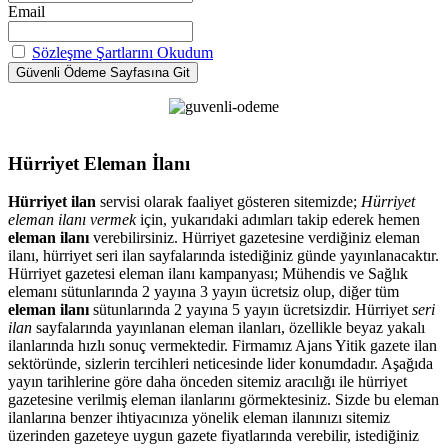
Email
Sözleşme Şartlarını Okudum
Hürriyet Eleman İlanı
Hürriyet ilan
servisi olarak faaliyet gösteren sitemizde;
Hürriyet
eleman ilanı vermek
için, yukarıdaki adımları takip ederek hemen
eleman ilanı
verebilirsiniz. Hürriyet gazetesine verdiğiniz eleman
ilanı, hürriyet seri ilan sayfalarında istediğiniz günde yayınlanacaktır.
Hürriyet gazetesi eleman ilanı kampanyası; Mühendis ve Sağlık
elemanı sütunlarında 2 yayına 3 yayın ücretsiz olup, diğer tüm
eleman ilanı
sütunlarında 2 yayına 5 yayın ücretsizdir. Hürriyet
seri
ilan
sayfalarında yayınlanan eleman ilanları, özellikle beyaz yakalı
ilanlarında hızlı sonuç vermektedir. Firmamız Ajans Yitik gazete ilan
sektöründe, sizlerin tercihleri neticesinde lider konumdadır. Aşağıda
yayın tarihlerine göre daha önceden sitemiz aracılığı ile hürriyet
gazetesine verilmiş eleman ilanlarını görmektesiniz. Sizde bu eleman
ilanlarına benzer ihtiyacınıza yönelik eleman ilanınızı sitemiz
üzerinden gazeteye uygun gazete fiyatlarında verebilir, istediğiniz