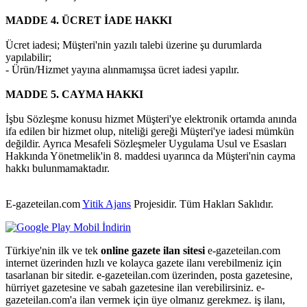
MADDE 4. ÜCRET İADE HAKKI
Ücret iadesi; Müşteri'nin yazılı talebi üzerine şu durumlarda
yapılabilir;
- Ürün/Hizmet yayına alınmamışsa ücret iadesi yapılır.
MADDE 5. CAYMA HAKKI
İşbu Sözleşme konusu hizmet Müşteri'ye elektronik ortamda anında
ifa edilen bir hizmet olup, niteliği gereği Müşteri'ye iadesi mümkün
değildir. Ayrıca Mesafeli Sözleşmeler Uygulama Usul ve Esasları
Hakkında Yönetmelik'in 8. maddesi uyarınca da Müşteri'nin cayma
hakkı bulunmamaktadır.
E-gazeteilan.com
Yitik Ajans
Projesidir.
Tüm Hakları Saklıdır.
Türkiye'nin ilk ve tek
online gazete ilan sitesi
e-gazeteilan.com
internet üzerinden hızlı ve kolayca gazete ilanı verebilmeniz için
tasarlanan bir sitedir. e-gazeteilan.com üzerinden, posta gazetesine,
hürriyet gazetesine ve sabah gazetesine ilan verebilirsiniz. e-
gazeteilan.com'a ilan vermek için üye olmanız gerekmez. iş ilanı,