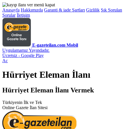
Anasayfa
Hakkımızda
Garanti & iade Şartları
Gizlilik
Sık Sorulan
Sorular
İletişim
E-gazeteilan.com Mobil
Uygulamamız Yayındadır.
Ücretsiz - Google Play
Aç
Hürriyet Eleman İlanı
Hürriyet Eleman İlanı Vermek
Türkiyenin İlk ve Tek
Online Gazete İlan Sitesi