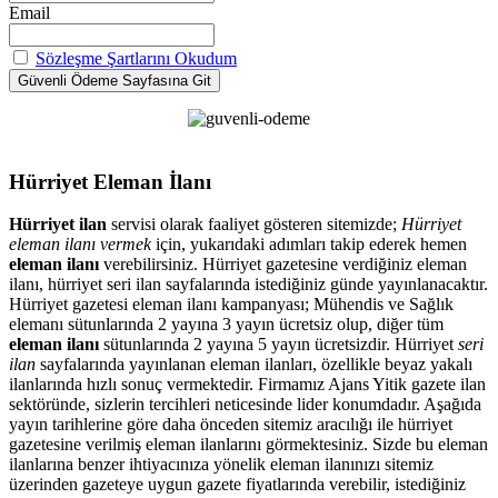
Email
Sözleşme Şartlarını Okudum
Hürriyet Eleman İlanı
Hürriyet ilan
servisi olarak faaliyet gösteren sitemizde;
Hürriyet
eleman ilanı vermek
için, yukarıdaki adımları takip ederek hemen
eleman ilanı
verebilirsiniz. Hürriyet gazetesine verdiğiniz eleman
ilanı, hürriyet seri ilan sayfalarında istediğiniz günde yayınlanacaktır.
Hürriyet gazetesi eleman ilanı kampanyası; Mühendis ve Sağlık
elemanı sütunlarında 2 yayına 3 yayın ücretsiz olup, diğer tüm
eleman ilanı
sütunlarında 2 yayına 5 yayın ücretsizdir. Hürriyet
seri
ilan
sayfalarında yayınlanan eleman ilanları, özellikle beyaz yakalı
ilanlarında hızlı sonuç vermektedir. Firmamız Ajans Yitik gazete ilan
sektöründe, sizlerin tercihleri neticesinde lider konumdadır. Aşağıda
yayın tarihlerine göre daha önceden sitemiz aracılığı ile hürriyet
gazetesine verilmiş eleman ilanlarını görmektesiniz. Sizde bu eleman
ilanlarına benzer ihtiyacınıza yönelik eleman ilanınızı sitemiz
üzerinden gazeteye uygun gazete fiyatlarında verebilir, istediğiniz