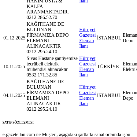
HAKİM USTA &
İlanı
KALFA
ARANMAKTADIR.
0212.286.52.70
KAĞITHANE DE
BULUNAN
Hürriyet
FİRMAMIZA DEPO
Gazetesi
Eleman
01.12.2025
İSTANBUL
ELEMANI
Eleman
Depo
ALINACAKTIR
İlanı
0212.295.24.10
Sivas Hastane şantiyemize
Hürriyet
tecrübeli elektrik
Gazetesi
Eleman
10.11.2025
TÜRKİYE
mühendisi alınacaktır
Eleman
Elektri
0532.171.32.85
İlanı
KAĞITHANE DE
BULUNAN
Hürriyet
FİRMAMIZA DEPO
Gazetesi
Eleman
04.11.2025
İSTANBUL
ELEMANI
Eleman
Depo
ALINACAKTIR
İlanı
0212.295.24.10
SATIŞ SÖZLEŞMESİ
e-gazeteilan.com ile Müşteri, aşağıdaki şartlarla sanal ortamda işbu