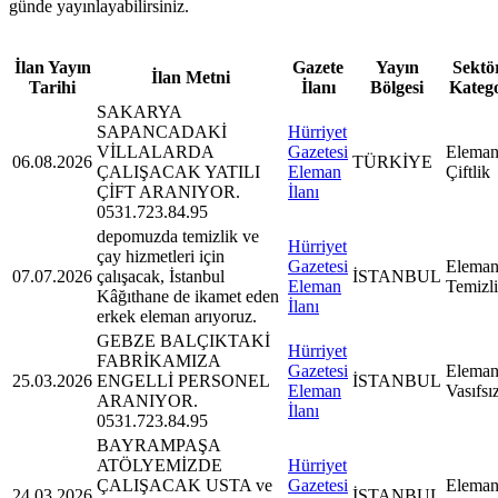
günde yayınlayabilirsiniz.
İlan Yayın
Gazete
Yayın
Sektör
İlan Metni
Tarihi
İlanı
Bölgesi
Kateg
SAKARYA
SAPANCADAKİ
Hürriyet
VİLLALARDA
Gazetesi
Eleman
06.08.2026
TÜRKİYE
ÇALIŞACAK YATILI
Eleman
Çiftlik
ÇİFT ARANIYOR.
İlanı
0531.723.84.95
depomuzda temizlik ve
Hürriyet
çay hizmetleri için
Gazetesi
Eleman
07.07.2026
çalışacak, İstanbul
İSTANBUL
Eleman
Temizl
Kâğıthane de ikamet eden
İlanı
erkek eleman arıyoruz.
GEBZE BALÇIKTAKİ
Hürriyet
FABRİKAMIZA
Gazetesi
Eleman
25.03.2026
ENGELLİ PERSONEL
İSTANBUL
Eleman
Vasıfsı
ARANIYOR.
İlanı
0531.723.84.95
BAYRAMPAŞA
ATÖLYEMİZDE
Hürriyet
ÇALIŞACAK USTA ve
Gazetesi
Eleman
24.03.2026
İSTANBUL