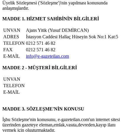
Üyelik Sözleşmesi ('Sözleşme')'nin yapılması konusunda
anlaşmışlardır.
MADDE 1. HİZMET SAHİBİNİN BİLGİLERİ
UNVAN
Ajans Yitik (Yusuf DEMİRCAN)
ADRES
İstasyon Caddesi Hallaç Hüseyin Sok No:1 Kat:5
TELEFON
0212 571 46 82
FAX
0212 571 46 82
E-MAİL
info@e-gazeteilan.com
MADDE 2 - MÜŞTERİ BİLGİLERİ
UNVAN
TELEFON
E-MAİL
MADDE 3. SÖZLEŞME'NİN KONUSU
İşbu Sözleşme'nin konusunu, e-gazeteilan.com'un internet sitesi
üzerinden gazeteye eleman,emlak,vasıta,devreden,kayıp ilanı
vermek için oluşturmaktadır.