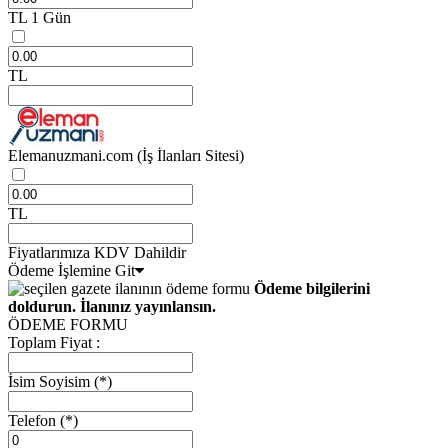
TL
1 Gün
TL
Elemanuzmani.com
(İş İlanları Sitesi)
TL
Fiyatlarımıza KDV Dahildir
Ödeme İşlemine Git
Ödeme bilgilerini
doldurun. İlanınız yayınlansın.
ÖDEME FORMU
Toplam Fiyat :
İsim Soyisim
(*)
Telefon
(*)