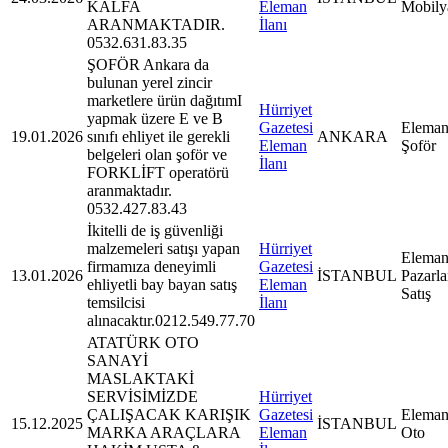
KALFA
Eleman
Mobily
ARANMAKTADIR.
İlanı
0532.631.83.35
ŞOFÖR Ankara da
bulunan yerel zincir
marketlere ürün dağıtımI
Hürriyet
yapmak üzere E ve B
Gazetesi
Eleman
19.01.2026
sınıfı ehliyet ile gerekli
ANKARA
Eleman
Şoför
belgeleri olan şoför ve
İlanı
FORKLİFT operatörü
aranmaktadır.
0532.427.83.43
İkitelli de iş güvenliği
malzemeleri satışı yapan
Hürriyet
Eleman
firmamıza deneyimli
Gazetesi
13.01.2026
İSTANBUL
Pazarl
ehliyetli bay bayan satış
Eleman
Satış
temsilcisi
İlanı
alınacaktır.0212.549.77.70
ATATÜRK OTO
SANAYİ
MASLAKTAKİ
SERVİSİMİZDE
Hürriyet
ÇALIŞACAK KARIŞIK
Gazetesi
Eleman
15.12.2025
İSTANBUL
MARKA ARAÇLARA
Eleman
Oto