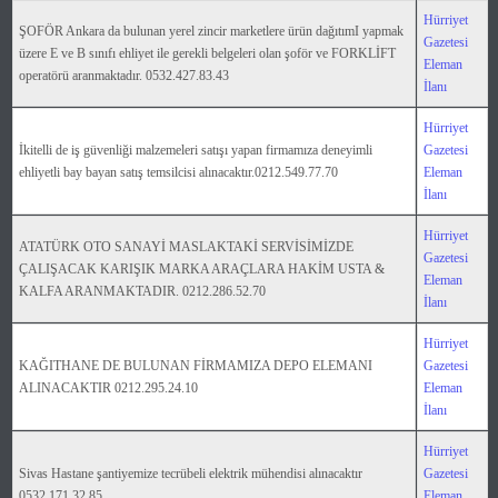
Hürriyet
ŞOFÖR Ankara da bulunan yerel zincir marketlere ürün dağıtımI yapmak
Gazetesi
üzere E ve B sınıfı ehliyet ile gerekli belgeleri olan şoför ve FORKLİFT
Eleman
operatörü aranmaktadır. 0532.427.83.43
İlanı
Hürriyet
İkitelli de iş güvenliği malzemeleri satışı yapan firmamıza deneyimli
Gazetesi
ehliyetli bay bayan satış temsilcisi alınacaktır.0212.549.77.70
Eleman
İlanı
Hürriyet
ATATÜRK OTO SANAYİ MASLAKTAKİ SERVİSİMİZDE
Gazetesi
ÇALIŞACAK KARIŞIK MARKA ARAÇLARA HAKİM USTA &
Eleman
KALFA ARANMAKTADIR. 0212.286.52.70
İlanı
Hürriyet
KAĞITHANE DE BULUNAN FİRMAMIZA DEPO ELEMANI
Gazetesi
ALINACAKTIR 0212.295.24.10
Eleman
İlanı
Hürriyet
Sivas Hastane şantiyemize tecrübeli elektrik mühendisi alınacaktır
Gazetesi
0532.171.32.85
Eleman