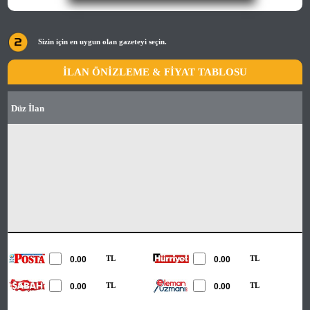
Sizin için en uygun olan gazeteyi seçin.
İLAN ÖNİZLEME & FİYAT TABLOSU
Düz İlan
TL
TL
TL
TL