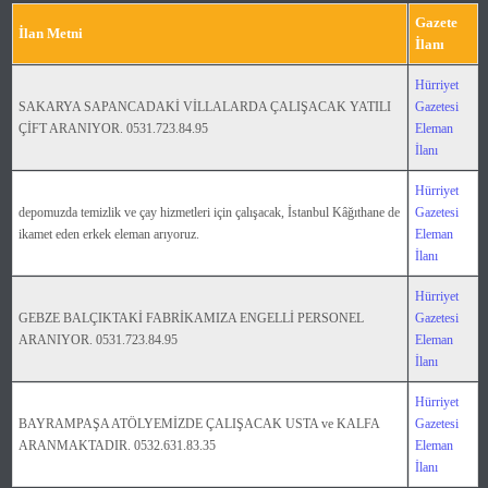
Gazete
İlan Metni
İlanı
Hürriyet
SAKARYA SAPANCADAKİ VİLLALARDA ÇALIŞACAK YATILI
Gazetesi
ÇİFT ARANIYOR. 0531.723.84.95
Eleman
İlanı
Hürriyet
depomuzda temizlik ve çay hizmetleri için çalışacak, İstanbul Kâğıthane de
Gazetesi
ikamet eden erkek eleman arıyoruz.
Eleman
İlanı
Hürriyet
GEBZE BALÇIKTAKİ FABRİKAMIZA ENGELLİ PERSONEL
Gazetesi
ARANIYOR. 0531.723.84.95
Eleman
İlanı
Hürriyet
BAYRAMPAŞA ATÖLYEMİZDE ÇALIŞACAK USTA ve KALFA
Gazetesi
ARANMAKTADIR. 0532.631.83.35
Eleman
İlanı