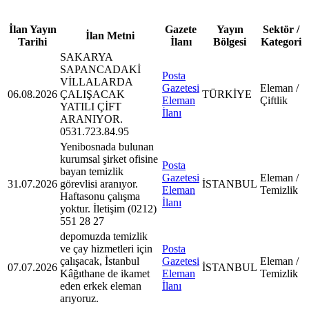
İlan Yayın
Gazete
Yayın
Sektör /
İlan Metni
Tarihi
İlanı
Bölgesi
Kategori
SAKARYA
SAPANCADAKİ
Posta
VİLLALARDA
Gazetesi
Eleman /
06.08.2026
ÇALIŞACAK
TÜRKİYE
Eleman
Çiftlik
YATILI ÇİFT
İlanı
ARANIYOR.
0531.723.84.95
Yenibosnada bulunan
kurumsal şirket ofisine
Posta
bayan temizlik
Gazetesi
Eleman /
31.07.2026
görevlisi aranıyor.
İSTANBUL
Eleman
Temizlik
Haftasonu çalışma
İlanı
yoktur. İletişim (0212)
551 28 27
depomuzda temizlik
ve çay hizmetleri için
Posta
çalışacak, İstanbul
Gazetesi
Eleman /
07.07.2026
İSTANBUL
Kâğıthane de ikamet
Eleman
Temizlik
eden erkek eleman
İlanı
arıyoruz.