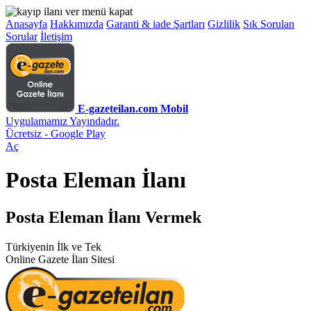
Anasayfa
Hakkımızda
Garanti & iade Şartları
Gizlilik
Sık Sorulan
Sorular
İletişim
E-gazeteilan.com Mobil
Uygulamamız Yayındadır.
Ücretsiz - Google Play
Aç
Posta Eleman İlanı
Posta Eleman İlanı Vermek
Türkiyenin İlk ve Tek
Online Gazete İlan Sitesi