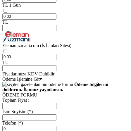
TL
1 Gün
TL
Elemanuzmani.com
(İş İlanları Sitesi)
TL
Fiyatlarımıza KDV Dahildir
Ödeme İşlemine Git
Ödeme bilgilerini
doldurun. İlanınız yayınlansın.
ÖDEME FORMU
Toplam Fiyat :
İsim Soyisim
(*)
Telefon
(*)