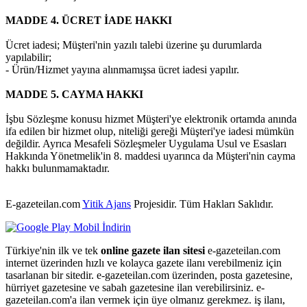
MADDE 4. ÜCRET İADE HAKKI
Ücret iadesi; Müşteri'nin yazılı talebi üzerine şu durumlarda
yapılabilir;
- Ürün/Hizmet yayına alınmamışsa ücret iadesi yapılır.
MADDE 5. CAYMA HAKKI
İşbu Sözleşme konusu hizmet Müşteri'ye elektronik ortamda anında
ifa edilen bir hizmet olup, niteliği gereği Müşteri'ye iadesi mümkün
değildir. Ayrıca Mesafeli Sözleşmeler Uygulama Usul ve Esasları
Hakkında Yönetmelik'in 8. maddesi uyarınca da Müşteri'nin cayma
hakkı bulunmamaktadır.
E-gazeteilan.com
Yitik Ajans
Projesidir.
Tüm Hakları Saklıdır.
Türkiye'nin ilk ve tek
online gazete ilan sitesi
e-gazeteilan.com
internet üzerinden hızlı ve kolayca gazete ilanı verebilmeniz için
tasarlanan bir sitedir. e-gazeteilan.com üzerinden, posta gazetesine,
hürriyet gazetesine ve sabah gazetesine ilan verebilirsiniz. e-
gazeteilan.com'a ilan vermek için üye olmanız gerekmez. iş ilanı,