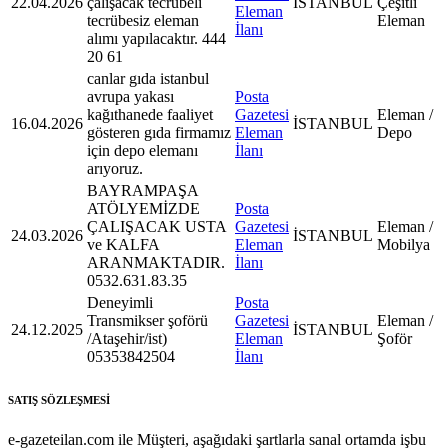
22.04.2026
çalışacak tecrübeli
İSTANBUL
Çeşitli
Eleman
tecrübesiz eleman
Eleman
İlanı
alımı yapılacaktır. 444
20 61
canlar gıda istanbul
avrupa yakası
Posta
kağıthanede faaliyet
Gazetesi
Eleman /
16.04.2026
İSTANBUL
gösteren gıda firmamız
Eleman
Depo
için depo elemanı
İlanı
arıyoruz.
BAYRAMPAŞA
ATÖLYEMİZDE
Posta
ÇALIŞACAK USTA
Gazetesi
Eleman /
24.03.2026
İSTANBUL
ve KALFA
Eleman
Mobilya
ARANMAKTADIR.
İlanı
0532.631.83.35
Deneyimli
Posta
Transmikser şoförü
Gazetesi
Eleman /
24.12.2025
İSTANBUL
/Ataşehir/ist)
Eleman
Şoför
05353842504
İlanı
SATIŞ SÖZLEŞMESİ
e-gazeteilan.com ile Müşteri, aşağıdaki şartlarla sanal ortamda işbu