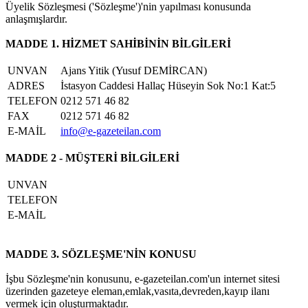
Üyelik Sözleşmesi ('Sözleşme')'nin yapılması konusunda
anlaşmışlardır.
MADDE 1. HİZMET SAHİBİNİN BİLGİLERİ
UNVAN
Ajans Yitik (Yusuf DEMİRCAN)
ADRES
İstasyon Caddesi Hallaç Hüseyin Sok No:1 Kat:5
TELEFON
0212 571 46 82
FAX
0212 571 46 82
E-MAİL
info@e-gazeteilan.com
MADDE 2 - MÜŞTERİ BİLGİLERİ
UNVAN
TELEFON
E-MAİL
MADDE 3. SÖZLEŞME'NİN KONUSU
İşbu Sözleşme'nin konusunu, e-gazeteilan.com'un internet sitesi
üzerinden gazeteye eleman,emlak,vasıta,devreden,kayıp ilanı
vermek için oluşturmaktadır.