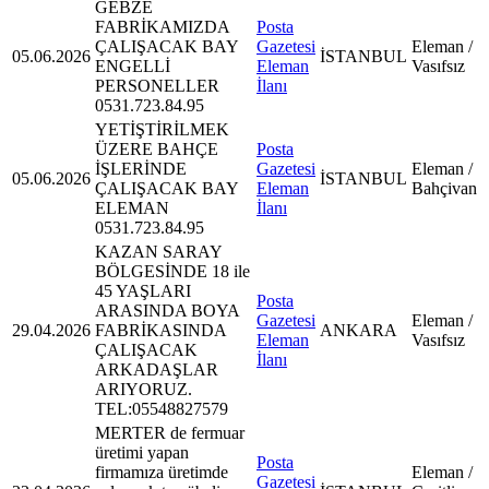
GEBZE
FABRİKAMIZDA
Posta
ÇALIŞACAK BAY
Gazetesi
Eleman /
05.06.2026
İSTANBUL
ENGELLİ
Eleman
Vasıfsız
PERSONELLER
İlanı
0531.723.84.95
YETİŞTİRİLMEK
ÜZERE BAHÇE
Posta
İŞLERİNDE
Gazetesi
Eleman /
05.06.2026
İSTANBUL
ÇALIŞACAK BAY
Eleman
Bahçivan
ELEMAN
İlanı
0531.723.84.95
KAZAN SARAY
BÖLGESİNDE 18 ile
45 YAŞLARI
Posta
ARASINDA BOYA
Gazetesi
Eleman /
29.04.2026
FABRİKASINDA
ANKARA
Eleman
Vasıfsız
ÇALIŞACAK
İlanı
ARKADAŞLAR
ARIYORUZ.
TEL:05548827579
MERTER de fermuar
üretimi yapan
Posta
firmamıza üretimde
Eleman /
Gazetesi