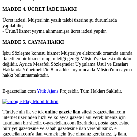
MADDE 4. ÜCRET İADE HAKKI
Ücret iadesi; Müşteri'nin yazılı talebi üzerine şu durumlarda
yapılabilir;
- Ürün/Hizmet yayına alınmamışsa ücret iadesi yapılır.
MADDE 5. CAYMA HAKKI
İşbu Sözleşme konusu hizmet Müşteri'ye elektronik ortamda anında
ifa edilen bir hizmet olup, niteliği gereği Müşteri'ye iadesi mümkün
değildir. Ayrıca Mesafeli Sözleşmeler Uygulama Usul ve Esasları
Hakkında Yönetmelik'in 8. maddesi uyarınca da Müşteri'nin cayma
hakkı bulunmamaktadır.
E-gazeteilan.com
Yitik Ajans
Projesidir.
Tüm Hakları Saklıdır.
Türkiye'nin ilk ve tek
online gazete ilan sitesi
e-gazeteilan.com
internet üzerinden hızlı ve kolayca gazete ilanı verebilmeniz için
tasarlanan bir sitedir. e-gazeteilan.com üzerinden, posta gazetesine,
hürriyet gazetesine ve sabah gazetesine ilan verebilirsiniz. e-
gazeteilan.com'a ilan vermek için üye olmanız gerekmez. iş ilanı,