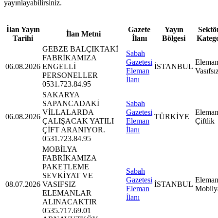
yayınlayabilirsiniz.
İlan Yayın
Gazete
Yayın
Sektör
İlan Metni
Tarihi
İlanı
Bölgesi
Kateg
GEBZE BALÇIKTAKİ
Sabah
FABRİKAMIZA
Gazetesi
Eleman
06.08.2026
ENGELLİ
İSTANBUL
Eleman
Vasıfsı
PERSONELLER
İlanı
0531.723.84.95
SAKARYA
SAPANCADAKİ
Sabah
VİLLALARDA
Gazetesi
Eleman
06.08.2026
TÜRKİYE
ÇALIŞACAK YATILI
Eleman
Çiftlik
ÇİFT ARANIYOR.
İlanı
0531.723.84.95
MOBİLYA
FABRİKAMIZA
PAKETLEME
Sabah
SEVKİYAT VE
Gazetesi
Eleman
08.07.2026
VASIFSIZ
İSTANBUL
Eleman
Mobily
ELEMANLAR
İlanı
ALINACAKTIR
0535.717.69.01