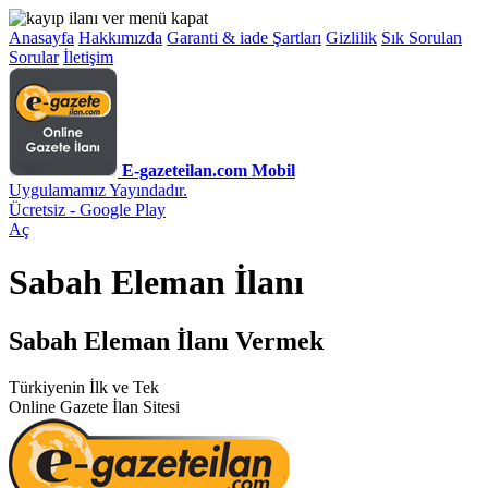
Anasayfa
Hakkımızda
Garanti & iade Şartları
Gizlilik
Sık Sorulan
Sorular
İletişim
E-gazeteilan.com Mobil
Uygulamamız Yayındadır.
Ücretsiz - Google Play
Aç
Sabah Eleman İlanı
Sabah Eleman İlanı Vermek
Türkiyenin İlk ve Tek
Online Gazete İlan Sitesi