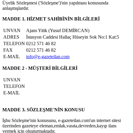
Üyelik Sözleşmesi ('Sözleşme')'nin yapılması konusunda
anlaşmışlardır.
MADDE 1. HİZMET SAHİBİNİN BİLGİLERİ
UNVAN
Ajans Yitik (Yusuf DEMİRCAN)
ADRES
İstasyon Caddesi Hallaç Hüseyin Sok No:1 Kat:5
TELEFON
0212 571 46 82
FAX
0212 571 46 82
E-MAİL
info@e-gazeteilan.com
MADDE 2 - MÜŞTERİ BİLGİLERİ
UNVAN
TELEFON
E-MAİL
MADDE 3. SÖZLEŞME'NİN KONUSU
İşbu Sözleşme'nin konusunu, e-gazeteilan.com'un internet sitesi
üzerinden gazeteye eleman,emlak,vasıta,devreden,kayıp ilanı
vermek için oluşturmaktadır.