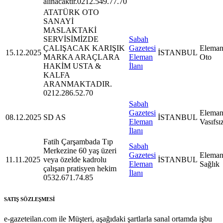
alınacaktır.0212.549.77.70
ATATÜRK OTO
SANAYİ
MASLAKTAKİ
SERVİSİMİZDE
Sabah
ÇALIŞACAK KARIŞIK
Gazetesi
Eleman
15.12.2025
İSTANBUL
MARKA ARAÇLARA
Eleman
Oto
HAKİM USTA &
İlanı
KALFA
ARANMAKTADIR.
0212.286.52.70
Sabah
Gazetesi
Eleman
08.12.2025
SD AS
İSTANBUL
Eleman
Vasıfsı
İlanı
Fatih Çarşambada Tıp
Sabah
Merkezine 60 yaş üzeri
Gazetesi
Eleman
11.11.2025
veya özelde kadrolu
İSTANBUL
Eleman
Sağlık
çalışan pratisyen hekim
İlanı
0532.671.74.85
SATIŞ SÖZLEŞMESİ
e-gazeteilan.com ile Müşteri, aşağıdaki şartlarla sanal ortamda işbu