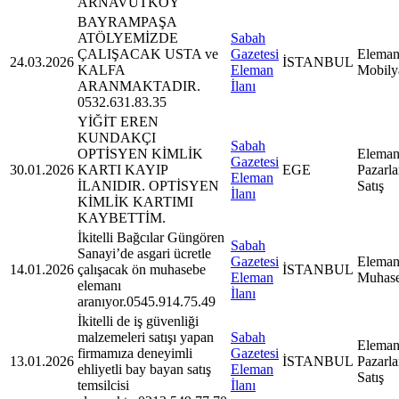
ARNAVUTKÖY
BAYRAMPAŞA
ATÖLYEMİZDE
Sabah
ÇALIŞACAK USTA ve
Gazetesi
Eleman
24.03.2026
İSTANBUL
KALFA
Eleman
Mobily
ARANMAKTADIR.
İlanı
0532.631.83.35
YİĞİT EREN
KUNDAKÇI
Sabah
OPTİSYEN KİMLİK
Eleman
Gazetesi
30.01.2026
KARTI KAYIP
EGE
Pazarl
Eleman
İLANIDIR. OPTİSYEN
Satış
İlanı
KİMLİK KARTIMI
KAYBETTİM.
İkitelli Bağcılar Güngören
Sabah
Sanayi’de asgari ücretle
Gazetesi
Eleman
14.01.2026
çalışacak ön muhasebe
İSTANBUL
Eleman
Muhas
elemanı
İlanı
aranıyor.0545.914.75.49
İkitelli de iş güvenliği
malzemeleri satışı yapan
Sabah
Eleman
firmamıza deneyimli
Gazetesi
13.01.2026
İSTANBUL
Pazarl
ehliyetli bay bayan satış
Eleman
Satış
temsilcisi
İlanı