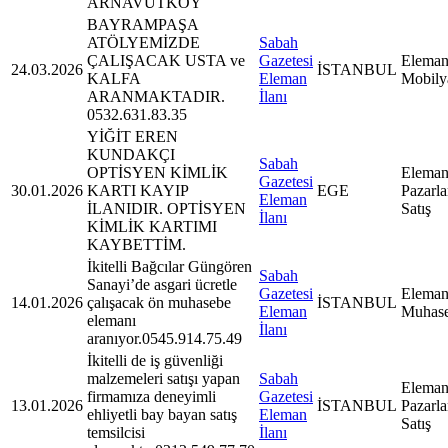
ARNAVUTKÖY
BAYRAMPAŞA
ATÖLYEMİZDE
Sabah
ÇALIŞACAK USTA ve
Gazetesi
Eleman
24.03.2026
İSTANBUL
KALFA
Eleman
Mobily
ARANMAKTADIR.
İlanı
0532.631.83.35
YİĞİT EREN
KUNDAKÇI
Sabah
OPTİSYEN KİMLİK
Eleman
Gazetesi
30.01.2026
KARTI KAYIP
EGE
Pazarl
Eleman
İLANIDIR. OPTİSYEN
Satış
İlanı
KİMLİK KARTIMI
KAYBETTİM.
İkitelli Bağcılar Güngören
Sabah
Sanayi’de asgari ücretle
Gazetesi
Eleman
14.01.2026
çalışacak ön muhasebe
İSTANBUL
Eleman
Muhas
elemanı
İlanı
aranıyor.0545.914.75.49
İkitelli de iş güvenliği
malzemeleri satışı yapan
Sabah
Eleman
firmamıza deneyimli
Gazetesi
13.01.2026
İSTANBUL
Pazarl
ehliyetli bay bayan satış
Eleman
Satış
temsilcisi
İlanı