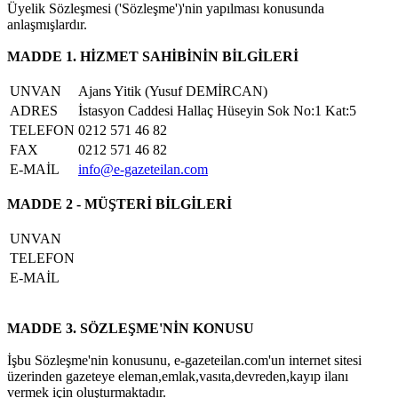
Üyelik Sözleşmesi ('Sözleşme')'nin yapılması konusunda
anlaşmışlardır.
MADDE 1. HİZMET SAHİBİNİN BİLGİLERİ
UNVAN
Ajans Yitik (Yusuf DEMİRCAN)
ADRES
İstasyon Caddesi Hallaç Hüseyin Sok No:1 Kat:5
TELEFON
0212 571 46 82
FAX
0212 571 46 82
E-MAİL
info@e-gazeteilan.com
MADDE 2 - MÜŞTERİ BİLGİLERİ
UNVAN
TELEFON
E-MAİL
MADDE 3. SÖZLEŞME'NİN KONUSU
İşbu Sözleşme'nin konusunu, e-gazeteilan.com'un internet sitesi
üzerinden gazeteye eleman,emlak,vasıta,devreden,kayıp ilanı
vermek için oluşturmaktadır.