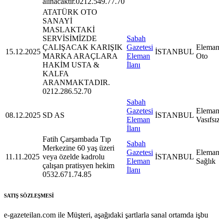
alınacaktır.0212.549.77.70
ATATÜRK OTO
SANAYİ
MASLAKTAKİ
SERVİSİMİZDE
Sabah
ÇALIŞACAK KARIŞIK
Gazetesi
Eleman
15.12.2025
İSTANBUL
MARKA ARAÇLARA
Eleman
Oto
HAKİM USTA &
İlanı
KALFA
ARANMAKTADIR.
0212.286.52.70
Sabah
Gazetesi
Eleman
08.12.2025
SD AS
İSTANBUL
Eleman
Vasıfsı
İlanı
Fatih Çarşambada Tıp
Sabah
Merkezine 60 yaş üzeri
Gazetesi
Eleman
11.11.2025
veya özelde kadrolu
İSTANBUL
Eleman
Sağlık
çalışan pratisyen hekim
İlanı
0532.671.74.85
SATIŞ SÖZLEŞMESİ
e-gazeteilan.com ile Müşteri, aşağıdaki şartlarla sanal ortamda işbu