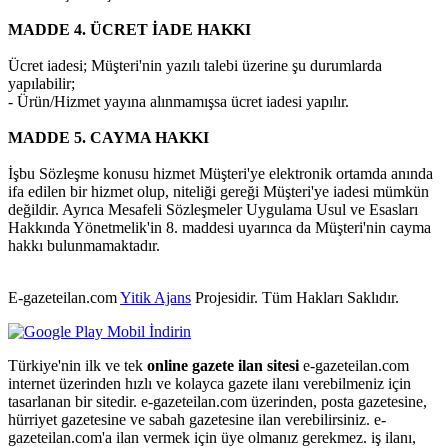
MADDE 4. ÜCRET İADE HAKKI
Ücret iadesi; Müşteri'nin yazılı talebi üzerine şu durumlarda
yapılabilir;
- Ürün/Hizmet yayına alınmamışsa ücret iadesi yapılır.
MADDE 5. CAYMA HAKKI
İşbu Sözleşme konusu hizmet Müşteri'ye elektronik ortamda anında
ifa edilen bir hizmet olup, niteliği gereği Müşteri'ye iadesi mümkün
değildir. Ayrıca Mesafeli Sözleşmeler Uygulama Usul ve Esasları
Hakkında Yönetmelik'in 8. maddesi uyarınca da Müşteri'nin cayma
hakkı bulunmamaktadır.
E-gazeteilan.com
Yitik Ajans
Projesidir.
Tüm Hakları Saklıdır.
Türkiye'nin ilk ve tek
online gazete ilan sitesi
e-gazeteilan.com
internet üzerinden hızlı ve kolayca gazete ilanı verebilmeniz için
tasarlanan bir sitedir. e-gazeteilan.com üzerinden, posta gazetesine,
hürriyet gazetesine ve sabah gazetesine ilan verebilirsiniz. e-
gazeteilan.com'a ilan vermek için üye olmanız gerekmez. iş ilanı,