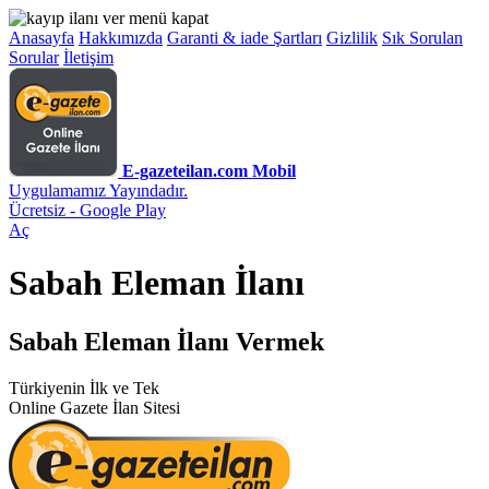
Anasayfa
Hakkımızda
Garanti & iade Şartları
Gizlilik
Sık Sorulan
Sorular
İletişim
E-gazeteilan.com Mobil
Uygulamamız Yayındadır.
Ücretsiz - Google Play
Aç
Sabah Eleman İlanı
Sabah Eleman İlanı Vermek
Türkiyenin İlk ve Tek
Online Gazete İlan Sitesi