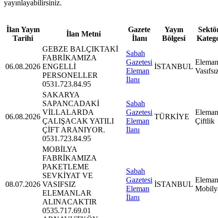
yayınlayabilirsiniz.
İlan Yayın
Gazete
Yayın
Sektör
İlan Metni
Tarihi
İlanı
Bölgesi
Kateg
GEBZE BALÇIKTAKİ
Sabah
FABRİKAMIZA
Gazetesi
Eleman
06.08.2026
ENGELLİ
İSTANBUL
Eleman
Vasıfsı
PERSONELLER
İlanı
0531.723.84.95
SAKARYA
SAPANCADAKİ
Sabah
VİLLALARDA
Gazetesi
Eleman
06.08.2026
TÜRKİYE
ÇALIŞACAK YATILI
Eleman
Çiftlik
ÇİFT ARANIYOR.
İlanı
0531.723.84.95
MOBİLYA
FABRİKAMIZA
PAKETLEME
Sabah
SEVKİYAT VE
Gazetesi
Eleman
08.07.2026
VASIFSIZ
İSTANBUL
Eleman
Mobily
ELEMANLAR
İlanı
ALINACAKTIR
0535.717.69.01