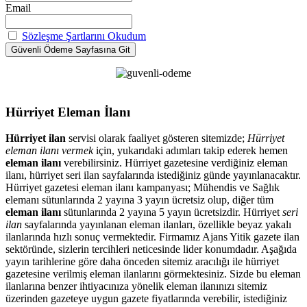
Email
Sözleşme Şartlarını Okudum
Hürriyet Eleman İlanı
Hürriyet ilan
servisi olarak faaliyet gösteren sitemizde;
Hürriyet
eleman ilanı vermek
için, yukarıdaki adımları takip ederek hemen
eleman ilanı
verebilirsiniz. Hürriyet gazetesine verdiğiniz eleman
ilanı, hürriyet seri ilan sayfalarında istediğiniz günde yayınlanacaktır.
Hürriyet gazetesi eleman ilanı kampanyası; Mühendis ve Sağlık
elemanı sütunlarında 2 yayına 3 yayın ücretsiz olup, diğer tüm
eleman ilanı
sütunlarında 2 yayına 5 yayın ücretsizdir. Hürriyet
seri
ilan
sayfalarında yayınlanan eleman ilanları, özellikle beyaz yakalı
ilanlarında hızlı sonuç vermektedir. Firmamız Ajans Yitik gazete ilan
sektöründe, sizlerin tercihleri neticesinde lider konumdadır. Aşağıda
yayın tarihlerine göre daha önceden sitemiz aracılığı ile hürriyet
gazetesine verilmiş eleman ilanlarını görmektesiniz. Sizde bu eleman
ilanlarına benzer ihtiyacınıza yönelik eleman ilanınızı sitemiz
üzerinden gazeteye uygun gazete fiyatlarında verebilir, istediğiniz