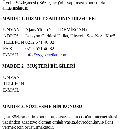
Üyelik Sözleşmesi ('Sözleşme')'nin yapılması konusunda
anlaşmışlardır.
MADDE 1. HİZMET SAHİBİNİN BİLGİLERİ
UNVAN
Ajans Yitik (Yusuf DEMİRCAN)
ADRES
İstasyon Caddesi Hallaç Hüseyin Sok No:1 Kat:5
TELEFON
0212 571 46 82
FAX
0212 571 46 82
E-MAİL
info@e-gazeteilan.com
MADDE 2 - MÜŞTERİ BİLGİLERİ
UNVAN
TELEFON
E-MAİL
MADDE 3. SÖZLEŞME'NİN KONUSU
İşbu Sözleşme'nin konusunu, e-gazeteilan.com'un internet sitesi
üzerinden gazeteye eleman,emlak,vasıta,devreden,kayıp ilanı
vermek için oluşturmaktadır.