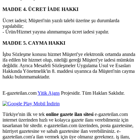
MADDE 4. ÜCRET İADE HAKKI
Ücret iadesi; Müşteri'nin yazılı talebi üzerine şu durumlarda
yapılabilir;
- Ürün/Hizmet yayına alınmamışsa ücret iadesi yapılır.
MADDE 5. CAYMA HAKKI
İşbu Sözleşme konusu hizmet Müşteri'ye elektronik ortamda anında
ifa edilen bir hizmet olup, niteliği gereği Müşteri'ye iadesi mümkün
değildir. Ayrıca Mesafeli Sözleşmeler Uygulama Usul ve Esasları
Hakkında Yönetmelik'in 8. maddesi uyarınca da Müşteri'nin cayma
hakkı bulunmamaktadır.
E-gazeteilan.com
Yitik Ajans
Projesidir.
Tüm Hakları Saklıdır.
Türkiye'nin ilk ve tek
online gazete ilan sitesi
e-gazeteilan.com
internet üzerinden hızlı ve kolayca gazete ilanı verebilmeniz için
tasarlanan bir sitedir. e-gazeteilan.com üzerinden, posta gazetesine,
hürriyet gazetesine ve sabah gazetesine ilan verebilirsiniz. e-
gazeteilan.com'a ilan vermek için üye olmanız gerekmez. iş ilanı,