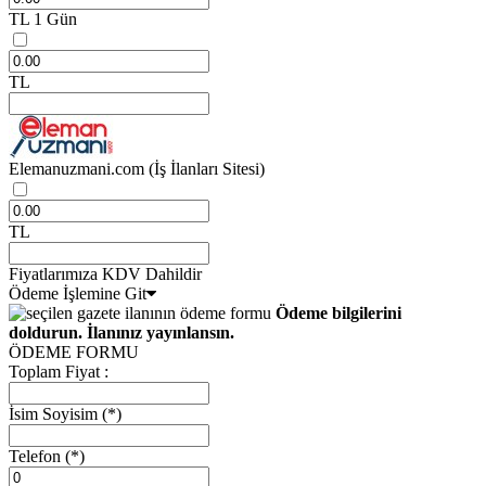
TL
1 Gün
TL
Elemanuzmani.com
(İş İlanları Sitesi)
TL
Fiyatlarımıza KDV Dahildir
Ödeme İşlemine Git
Ödeme bilgilerini
doldurun. İlanınız yayınlansın.
ÖDEME FORMU
Toplam Fiyat :
İsim Soyisim
(*)
Telefon
(*)