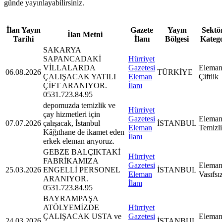
günde yayınlayabilirsiniz.
İlan Yayın
Gazete
Yayın
Sektör
İlan Metni
Tarihi
İlanı
Bölgesi
Kateg
SAKARYA
SAPANCADAKİ
Hürriyet
VİLLALARDA
Gazetesi
Eleman
06.08.2026
TÜRKİYE
ÇALIŞACAK YATILI
Eleman
Çiftlik
ÇİFT ARANIYOR.
İlanı
0531.723.84.95
depomuzda temizlik ve
Hürriyet
çay hizmetleri için
Gazetesi
Eleman
07.07.2026
çalışacak, İstanbul
İSTANBUL
Eleman
Temizl
Kâğıthane de ikamet eden
İlanı
erkek eleman arıyoruz.
GEBZE BALÇIKTAKİ
Hürriyet
FABRİKAMIZA
Gazetesi
Eleman
25.03.2026
ENGELLİ PERSONEL
İSTANBUL
Eleman
Vasıfsı
ARANIYOR.
İlanı
0531.723.84.95
BAYRAMPAŞA
ATÖLYEMİZDE
Hürriyet
ÇALIŞACAK USTA ve
Gazetesi
Eleman
24.03.2026
İSTANBUL