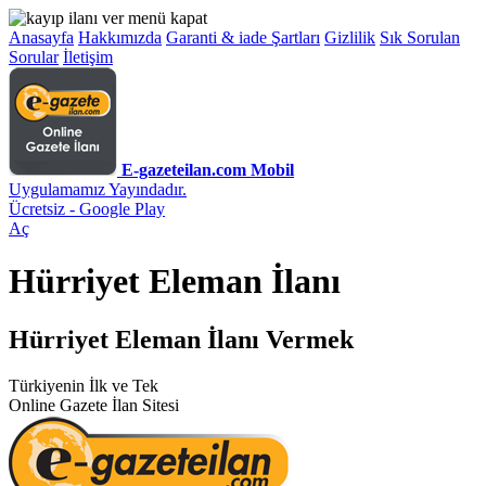
Anasayfa
Hakkımızda
Garanti & iade Şartları
Gizlilik
Sık Sorulan
Sorular
İletişim
E-gazeteilan.com Mobil
Uygulamamız Yayındadır.
Ücretsiz - Google Play
Aç
Hürriyet Eleman İlanı
Hürriyet Eleman İlanı Vermek
Türkiyenin İlk ve Tek
Online Gazete İlan Sitesi