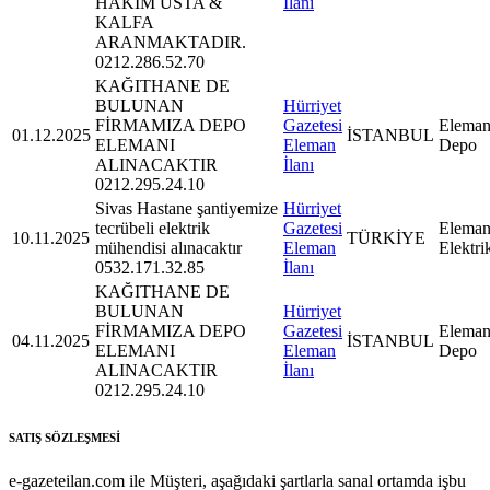
HAKİM USTA &
İlanı
KALFA
ARANMAKTADIR.
0212.286.52.70
KAĞITHANE DE
BULUNAN
Hürriyet
FİRMAMIZA DEPO
Gazetesi
Eleman
01.12.2025
İSTANBUL
ELEMANI
Eleman
Depo
ALINACAKTIR
İlanı
0212.295.24.10
Sivas Hastane şantiyemize
Hürriyet
tecrübeli elektrik
Gazetesi
Eleman
10.11.2025
TÜRKİYE
mühendisi alınacaktır
Eleman
Elektri
0532.171.32.85
İlanı
KAĞITHANE DE
BULUNAN
Hürriyet
FİRMAMIZA DEPO
Gazetesi
Eleman
04.11.2025
İSTANBUL
ELEMANI
Eleman
Depo
ALINACAKTIR
İlanı
0212.295.24.10
SATIŞ SÖZLEŞMESİ
e-gazeteilan.com ile Müşteri, aşağıdaki şartlarla sanal ortamda işbu