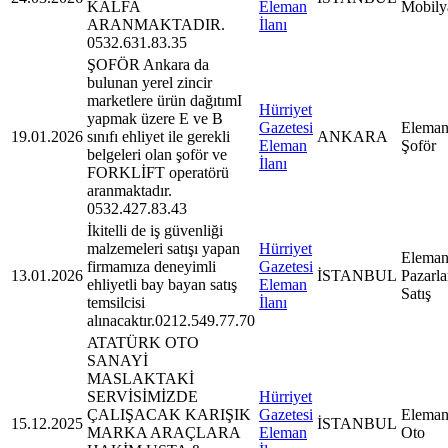
KALFA
Eleman
Mobily
ARANMAKTADIR.
İlanı
0532.631.83.35
ŞOFÖR Ankara da
bulunan yerel zincir
marketlere ürün dağıtımI
Hürriyet
yapmak üzere E ve B
Gazetesi
Eleman
19.01.2026
sınıfı ehliyet ile gerekli
ANKARA
Eleman
Şoför
belgeleri olan şoför ve
İlanı
FORKLİFT operatörü
aranmaktadır.
0532.427.83.43
İkitelli de iş güvenliği
malzemeleri satışı yapan
Hürriyet
Eleman
firmamıza deneyimli
Gazetesi
13.01.2026
İSTANBUL
Pazarl
ehliyetli bay bayan satış
Eleman
Satış
temsilcisi
İlanı
alınacaktır.0212.549.77.70
ATATÜRK OTO
SANAYİ
MASLAKTAKİ
SERVİSİMİZDE
Hürriyet
ÇALIŞACAK KARIŞIK
Gazetesi
Eleman
15.12.2025
İSTANBUL
MARKA ARAÇLARA
Eleman
Oto