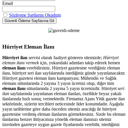
Email
Sözleşme Şartlarını Okudum
Hürriyet Eleman İlanı
Hürriyet ilan
servisi olarak faaliyet gösteren sitemizde;
Hürriyet
eleman ilanı vermek
için, yukarıdaki adımları takip ederek hemen
eleman ilanı
verebilirsiniz. Hürriyet gazetesine verdiğiniz eleman
ilanı, hürriyet seri ilan sayfalarında istediğiniz günde yayınlanacaktır.
Hürriyet gazetesi eleman ilanı kampanyası; Mühendis ve Sağlık
elemanı sütunlarında 2 yayına 3 yayın ücretsiz olup, diğer tüm
eleman ilanı
sütunlarında 2 yayına 5 yayın ücretsizdir. Hürriyet
seri
ilan
sayfalarında yayınlanan eleman ilanları, özellikle beyaz yakalı
ilanlarında hızlı sonuç vermektedir. Firmamız Ajans Yitik gazete ilan
sektöründe, sizlerin tercihleri neticesinde lider konumdadır. Aşağıda
yayın tarihlerine göre daha önceden sitemiz aracılığı ile hürriyet
gazetesine verilmiş eleman ilanlarını görmektesiniz. Sizde bu eleman
ilanlarına benzer ihtiyacınıza yönelik eleman ilanınızı sitemiz
üzerinden gazeteye uygun gazete fiyatlarında verebilir, istediğiniz