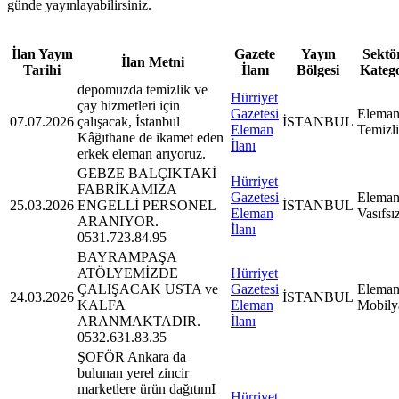
günde yayınlayabilirsiniz.
İlan Yayın
Gazete
Yayın
Sektör
İlan Metni
Tarihi
İlanı
Bölgesi
Kateg
depomuzda temizlik ve
Hürriyet
çay hizmetleri için
Gazetesi
Eleman
07.07.2026
çalışacak, İstanbul
İSTANBUL
Eleman
Temizl
Kâğıthane de ikamet eden
İlanı
erkek eleman arıyoruz.
GEBZE BALÇIKTAKİ
Hürriyet
FABRİKAMIZA
Gazetesi
Eleman
25.03.2026
ENGELLİ PERSONEL
İSTANBUL
Eleman
Vasıfsı
ARANIYOR.
İlanı
0531.723.84.95
BAYRAMPAŞA
ATÖLYEMİZDE
Hürriyet
ÇALIŞACAK USTA ve
Gazetesi
Eleman
24.03.2026
İSTANBUL
KALFA
Eleman
Mobily
ARANMAKTADIR.
İlanı
0532.631.83.35
ŞOFÖR Ankara da
bulunan yerel zincir
marketlere ürün dağıtımI
Hürriyet