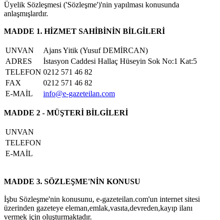
Üyelik Sözleşmesi ('Sözleşme')'nin yapılması konusunda
anlaşmışlardır.
MADDE 1. HİZMET SAHİBİNİN BİLGİLERİ
UNVAN
Ajans Yitik (Yusuf DEMİRCAN)
ADRES
İstasyon Caddesi Hallaç Hüseyin Sok No:1 Kat:5
TELEFON
0212 571 46 82
FAX
0212 571 46 82
E-MAİL
info@e-gazeteilan.com
MADDE 2 - MÜŞTERİ BİLGİLERİ
UNVAN
TELEFON
E-MAİL
MADDE 3. SÖZLEŞME'NİN KONUSU
İşbu Sözleşme'nin konusunu, e-gazeteilan.com'un internet sitesi
üzerinden gazeteye eleman,emlak,vasıta,devreden,kayıp ilanı
vermek için oluşturmaktadır.