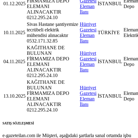
FİRMAMIZA DEPO
Gazetesi
Eleman
01.12.2025
İSTANBUL
ELEMANI
Eleman
Depo
ALINACAKTIR
İlanı
0212.295.24.10
Sivas Hastane şantiyemize
Hürriyet
tecrübeli elektrik
Gazetesi
Eleman
10.11.2025
TÜRKİYE
mühendisi alınacaktır
Eleman
Elektri
0532.171.32.85
İlanı
KAĞITHANE DE
BULUNAN
Hürriyet
FİRMAMIZA DEPO
Gazetesi
Eleman
04.11.2025
İSTANBUL
ELEMANI
Eleman
Depo
ALINACAKTIR
İlanı
0212.295.24.10
KAĞITHANE DE
BULUNAN
Hürriyet
FİRMAMIZA DEPO
Gazetesi
Eleman
13.10.2025
İSTANBUL
ELEMANI
Eleman
Depo
ALINACAKTIR
İlanı
0212.295.24.10
SATIŞ SÖZLEŞMESİ
e-gazeteilan.com ile Müşteri, aşağıdaki şartlarla sanal ortamda işbu