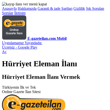
Anasayfa
Hakkımızda
Garanti & iade Şartları
Gizlilik
Sık Sorulan
Sorular
İletişim
E-gazeteilan.com Mobil
Uygulamamız Yayındadır.
Ücretsiz - Google Play
Aç
Hürriyet Eleman İlanı
Hürriyet Eleman İlanı Vermek
Türkiyenin İlk ve Tek
Online Gazete İlan Sitesi