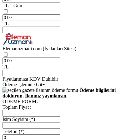
TL
1 Gün
TL
Elemanuzmani.com
(İş İlanları Sitesi)
TL
Fiyatlarımıza KDV Dahildir
Ödeme İşlemine Git
Ödeme bilgilerini
doldurun. İlanınız yayınlansın.
ÖDEME FORMU
Toplam Fiyat :
İsim Soyisim
(*)
Telefon
(*)