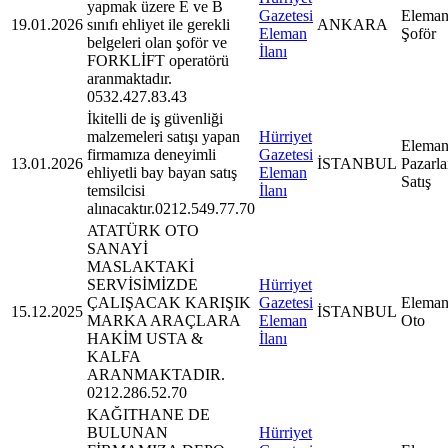
yapmak üzere E ve B
Gazetesi
Eleman
19.01.2026
sınıfı ehliyet ile gerekli
ANKARA
Eleman
Şoför
belgeleri olan şoför ve
İlanı
FORKLİFT operatörü
aranmaktadır.
0532.427.83.43
İkitelli de iş güvenliği
malzemeleri satışı yapan
Hürriyet
Eleman
firmamıza deneyimli
Gazetesi
13.01.2026
İSTANBUL
Pazarl
ehliyetli bay bayan satış
Eleman
Satış
temsilcisi
İlanı
alınacaktır.0212.549.77.70
ATATÜRK OTO
SANAYİ
MASLAKTAKİ
SERVİSİMİZDE
Hürriyet
ÇALIŞACAK KARIŞIK
Gazetesi
Eleman
15.12.2025
İSTANBUL
MARKA ARAÇLARA
Eleman
Oto
HAKİM USTA &
İlanı
KALFA
ARANMAKTADIR.
0212.286.52.70
KAĞITHANE DE
BULUNAN
Hürriyet