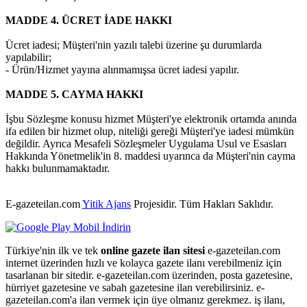
MADDE 4. ÜCRET İADE HAKKI
Ücret iadesi; Müşteri'nin yazılı talebi üzerine şu durumlarda
yapılabilir;
- Ürün/Hizmet yayına alınmamışsa ücret iadesi yapılır.
MADDE 5. CAYMA HAKKI
İşbu Sözleşme konusu hizmet Müşteri'ye elektronik ortamda anında
ifa edilen bir hizmet olup, niteliği gereği Müşteri'ye iadesi mümkün
değildir. Ayrıca Mesafeli Sözleşmeler Uygulama Usul ve Esasları
Hakkında Yönetmelik'in 8. maddesi uyarınca da Müşteri'nin cayma
hakkı bulunmamaktadır.
E-gazeteilan.com
Yitik Ajans
Projesidir.
Tüm Hakları Saklıdır.
Türkiye'nin ilk ve tek
online gazete ilan sitesi
e-gazeteilan.com
internet üzerinden hızlı ve kolayca gazete ilanı verebilmeniz için
tasarlanan bir sitedir. e-gazeteilan.com üzerinden, posta gazetesine,
hürriyet gazetesine ve sabah gazetesine ilan verebilirsiniz. e-
gazeteilan.com'a ilan vermek için üye olmanız gerekmez. iş ilanı,