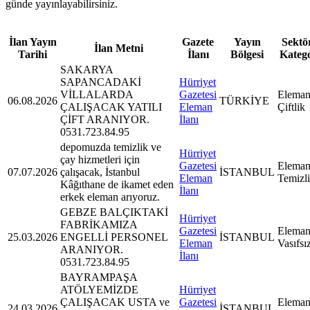
günde yayınlayabilirsiniz.
İlan Yayın
Gazete
Yayın
Sektör
İlan Metni
Tarihi
İlanı
Bölgesi
Kateg
SAKARYA
SAPANCADAKİ
Hürriyet
VİLLALARDA
Gazetesi
Eleman
06.08.2026
TÜRKİYE
ÇALIŞACAK YATILI
Eleman
Çiftlik
ÇİFT ARANIYOR.
İlanı
0531.723.84.95
depomuzda temizlik ve
Hürriyet
çay hizmetleri için
Gazetesi
Eleman
07.07.2026
çalışacak, İstanbul
İSTANBUL
Eleman
Temizl
Kâğıthane de ikamet eden
İlanı
erkek eleman arıyoruz.
GEBZE BALÇIKTAKİ
Hürriyet
FABRİKAMIZA
Gazetesi
Eleman
25.03.2026
ENGELLİ PERSONEL
İSTANBUL
Eleman
Vasıfsı
ARANIYOR.
İlanı
0531.723.84.95
BAYRAMPAŞA
ATÖLYEMİZDE
Hürriyet
ÇALIŞACAK USTA ve
Gazetesi
Eleman
24.03.2026
İSTANBUL