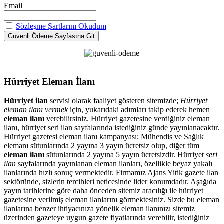
Email
Sözleşme Şartlarını Okudum
Hürriyet Eleman İlanı
Hürriyet ilan
servisi olarak faaliyet gösteren sitemizde;
Hürriyet
eleman ilanı vermek
için, yukarıdaki adımları takip ederek hemen
eleman ilanı
verebilirsiniz. Hürriyet gazetesine verdiğiniz eleman
ilanı, hürriyet seri ilan sayfalarında istediğiniz günde yayınlanacaktır.
Hürriyet gazetesi eleman ilanı kampanyası; Mühendis ve Sağlık
elemanı sütunlarında 2 yayına 3 yayın ücretsiz olup, diğer tüm
eleman ilanı
sütunlarında 2 yayına 5 yayın ücretsizdir. Hürriyet
seri
ilan
sayfalarında yayınlanan eleman ilanları, özellikle beyaz yakalı
ilanlarında hızlı sonuç vermektedir. Firmamız Ajans Yitik gazete ilan
sektöründe, sizlerin tercihleri neticesinde lider konumdadır. Aşağıda
yayın tarihlerine göre daha önceden sitemiz aracılığı ile hürriyet
gazetesine verilmiş eleman ilanlarını görmektesiniz. Sizde bu eleman
ilanlarına benzer ihtiyacınıza yönelik eleman ilanınızı sitemiz
üzerinden gazeteye uygun gazete fiyatlarında verebilir, istediğiniz