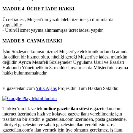
MADDE 4. ÜCRET İADE HAKKI
Ücret iadesi; Müşteri'nin yazılı talebi üzerine şu durumlarda
yapılabilir;
- Ürün/Hizmet yayına alınmamışsa ücret iadesi yapılır.
MADDE 5. CAYMA HAKKI
İşbu Sözleşme konusu hizmet Müşteri'ye elektronik ortamda anında
ifa edilen bir hizmet olup, niteliği gereği Müşteri'ye iadesi mümkün
değildir. Ayrıca Mesafeli Sözleşmeler Uygulama Usul ve Esasları
Hakkında Yönetmelik'in 8. maddesi uyarınca da Müşteri'nin cayma
hakkı bulunmamaktadır.
E-gazeteilan.com
Yitik Ajans
Projesidir.
Tüm Hakları Saklıdır.
Türkiye'nin ilk ve tek
online gazete ilan sitesi
e-gazeteilan.com
internet üzerinden hızlı ve kolayca gazete ilanı verebilmeniz için
tasarlanan bir sitedir. e-gazeteilan.com üzerinden, posta gazetesine,
hürriyet gazetesine ve sabah gazetesine ilan verebilirsiniz. e-
gazeteilan.com'a ilan vermek için üye olmanız gerekmez. iş ilanı,