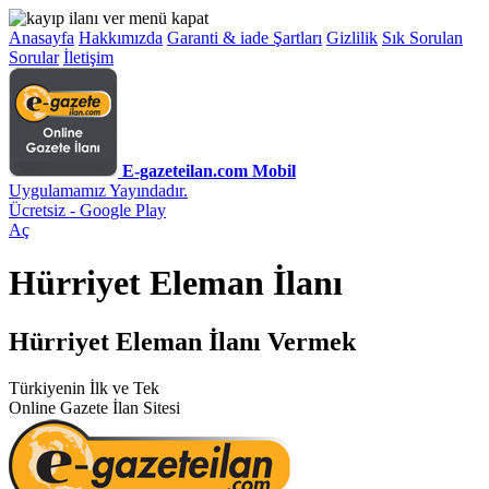
Anasayfa
Hakkımızda
Garanti & iade Şartları
Gizlilik
Sık Sorulan
Sorular
İletişim
E-gazeteilan.com Mobil
Uygulamamız Yayındadır.
Ücretsiz - Google Play
Aç
Hürriyet Eleman İlanı
Hürriyet Eleman İlanı Vermek
Türkiyenin İlk ve Tek
Online Gazete İlan Sitesi