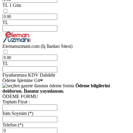
TL
1 Gün
TL
Elemanuzmani.com
(İş İlanları Sitesi)
TL
Fiyatlarımıza KDV Dahildir
Ödeme İşlemine Git
Ödeme bilgilerini
doldurun. İlanınız yayınlansın.
ÖDEME FORMU
Toplam Fiyat :
İsim Soyisim
(*)
Telefon
(*)