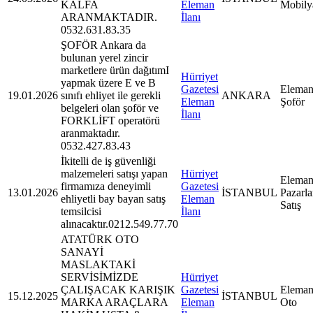
KALFA
Eleman
Mobily
ARANMAKTADIR.
İlanı
0532.631.83.35
ŞOFÖR Ankara da
bulunan yerel zincir
marketlere ürün dağıtımI
Hürriyet
yapmak üzere E ve B
Gazetesi
Eleman
19.01.2026
sınıfı ehliyet ile gerekli
ANKARA
Eleman
Şoför
belgeleri olan şoför ve
İlanı
FORKLİFT operatörü
aranmaktadır.
0532.427.83.43
İkitelli de iş güvenliği
malzemeleri satışı yapan
Hürriyet
Eleman
firmamıza deneyimli
Gazetesi
13.01.2026
İSTANBUL
Pazarl
ehliyetli bay bayan satış
Eleman
Satış
temsilcisi
İlanı
alınacaktır.0212.549.77.70
ATATÜRK OTO
SANAYİ
MASLAKTAKİ
SERVİSİMİZDE
Hürriyet
ÇALIŞACAK KARIŞIK
Gazetesi
Eleman
15.12.2025
İSTANBUL
MARKA ARAÇLARA
Eleman
Oto