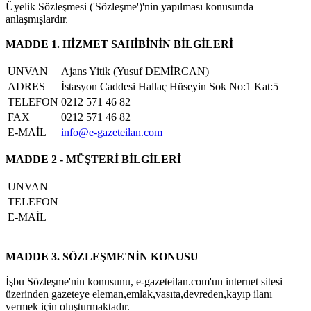
Üyelik Sözleşmesi ('Sözleşme')'nin yapılması konusunda
anlaşmışlardır.
MADDE 1. HİZMET SAHİBİNİN BİLGİLERİ
UNVAN
Ajans Yitik (Yusuf DEMİRCAN)
ADRES
İstasyon Caddesi Hallaç Hüseyin Sok No:1 Kat:5
TELEFON
0212 571 46 82
FAX
0212 571 46 82
E-MAİL
info@e-gazeteilan.com
MADDE 2 - MÜŞTERİ BİLGİLERİ
UNVAN
TELEFON
E-MAİL
MADDE 3. SÖZLEŞME'NİN KONUSU
İşbu Sözleşme'nin konusunu, e-gazeteilan.com'un internet sitesi
üzerinden gazeteye eleman,emlak,vasıta,devreden,kayıp ilanı
vermek için oluşturmaktadır.