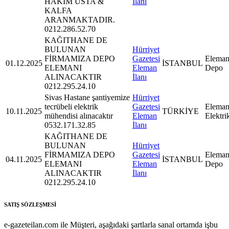
HAKİM USTA &
İlanı
KALFA
ARANMAKTADIR.
0212.286.52.70
KAĞITHANE DE
BULUNAN
Hürriyet
FİRMAMIZA DEPO
Gazetesi
Eleman
01.12.2025
İSTANBUL
ELEMANI
Eleman
Depo
ALINACAKTIR
İlanı
0212.295.24.10
Sivas Hastane şantiyemize
Hürriyet
tecrübeli elektrik
Gazetesi
Eleman
10.11.2025
TÜRKİYE
mühendisi alınacaktır
Eleman
Elektri
0532.171.32.85
İlanı
KAĞITHANE DE
BULUNAN
Hürriyet
FİRMAMIZA DEPO
Gazetesi
Eleman
04.11.2025
İSTANBUL
ELEMANI
Eleman
Depo
ALINACAKTIR
İlanı
0212.295.24.10
SATIŞ SÖZLEŞMESİ
e-gazeteilan.com ile Müşteri, aşağıdaki şartlarla sanal ortamda işbu