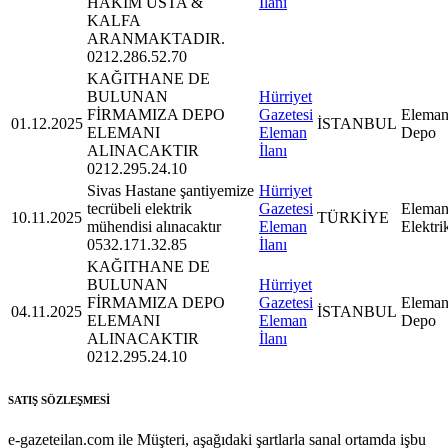
HAKİM USTA &
İlanı
KALFA
ARANMAKTADIR.
0212.286.52.70
KAĞITHANE DE
BULUNAN
Hürriyet
FİRMAMIZA DEPO
Gazetesi
Eleman
01.12.2025
İSTANBUL
ELEMANI
Eleman
Depo
ALINACAKTIR
İlanı
0212.295.24.10
Sivas Hastane şantiyemize
Hürriyet
tecrübeli elektrik
Gazetesi
Eleman
10.11.2025
TÜRKİYE
mühendisi alınacaktır
Eleman
Elektri
0532.171.32.85
İlanı
KAĞITHANE DE
BULUNAN
Hürriyet
FİRMAMIZA DEPO
Gazetesi
Eleman
04.11.2025
İSTANBUL
ELEMANI
Eleman
Depo
ALINACAKTIR
İlanı
0212.295.24.10
SATIŞ SÖZLEŞMESİ
e-gazeteilan.com ile Müşteri, aşağıdaki şartlarla sanal ortamda işbu