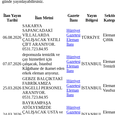
günde yayınlayabilirsiniz.
İlan Yayın
Gazete
Yayın
Sektör
İlan Metni
Tarihi
İlanı
Bölgesi
Kateg
SAKARYA
SAPANCADAKİ
Hürriyet
VİLLALARDA
Gazetesi
Eleman
06.08.2026
TÜRKİYE
ÇALIŞACAK YATILI
Eleman
Çiftlik
ÇİFT ARANIYOR.
İlanı
0531.723.84.95
depomuzda temizlik ve
Hürriyet
çay hizmetleri için
Gazetesi
Eleman
07.07.2026
çalışacak, İstanbul
İSTANBUL
Eleman
Temizl
Kâğıthane de ikamet eden
İlanı
erkek eleman arıyoruz.
GEBZE BALÇIKTAKİ
Hürriyet
FABRİKAMIZA
Gazetesi
Eleman
25.03.2026
ENGELLİ PERSONEL
İSTANBUL
Eleman
Vasıfsı
ARANIYOR.
İlanı
0531.723.84.95
BAYRAMPAŞA
ATÖLYEMİZDE
Hürriyet
ÇALIŞACAK USTA ve
Gazetesi
Eleman
24.03.2026
İSTANBUL