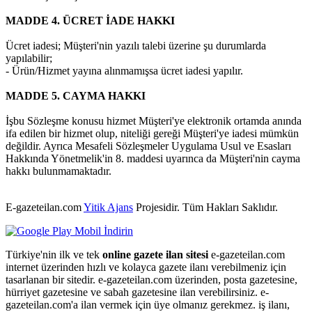
MADDE 4. ÜCRET İADE HAKKI
Ücret iadesi; Müşteri'nin yazılı talebi üzerine şu durumlarda
yapılabilir;
- Ürün/Hizmet yayına alınmamışsa ücret iadesi yapılır.
MADDE 5. CAYMA HAKKI
İşbu Sözleşme konusu hizmet Müşteri'ye elektronik ortamda anında
ifa edilen bir hizmet olup, niteliği gereği Müşteri'ye iadesi mümkün
değildir. Ayrıca Mesafeli Sözleşmeler Uygulama Usul ve Esasları
Hakkında Yönetmelik'in 8. maddesi uyarınca da Müşteri'nin cayma
hakkı bulunmamaktadır.
E-gazeteilan.com
Yitik Ajans
Projesidir.
Tüm Hakları Saklıdır.
Türkiye'nin ilk ve tek
online gazete ilan sitesi
e-gazeteilan.com
internet üzerinden hızlı ve kolayca gazete ilanı verebilmeniz için
tasarlanan bir sitedir. e-gazeteilan.com üzerinden, posta gazetesine,
hürriyet gazetesine ve sabah gazetesine ilan verebilirsiniz. e-
gazeteilan.com'a ilan vermek için üye olmanız gerekmez. iş ilanı,