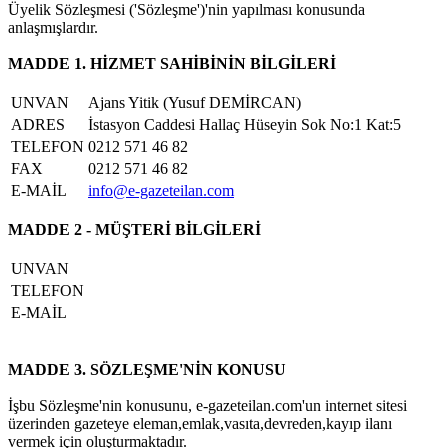
Üyelik Sözleşmesi ('Sözleşme')'nin yapılması konusunda
anlaşmışlardır.
MADDE 1. HİZMET SAHİBİNİN BİLGİLERİ
UNVAN
Ajans Yitik (Yusuf DEMİRCAN)
ADRES
İstasyon Caddesi Hallaç Hüseyin Sok No:1 Kat:5
TELEFON
0212 571 46 82
FAX
0212 571 46 82
E-MAİL
info@e-gazeteilan.com
MADDE 2 - MÜŞTERİ BİLGİLERİ
UNVAN
TELEFON
E-MAİL
MADDE 3. SÖZLEŞME'NİN KONUSU
İşbu Sözleşme'nin konusunu, e-gazeteilan.com'un internet sitesi
üzerinden gazeteye eleman,emlak,vasıta,devreden,kayıp ilanı
vermek için oluşturmaktadır.