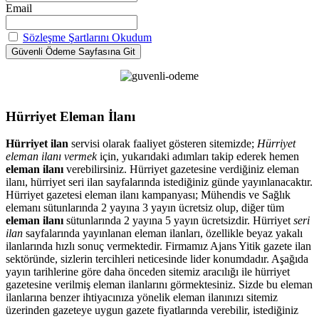
Email
Sözleşme Şartlarını Okudum
Hürriyet Eleman İlanı
Hürriyet ilan
servisi olarak faaliyet gösteren sitemizde;
Hürriyet
eleman ilanı vermek
için, yukarıdaki adımları takip ederek hemen
eleman ilanı
verebilirsiniz. Hürriyet gazetesine verdiğiniz eleman
ilanı, hürriyet seri ilan sayfalarında istediğiniz günde yayınlanacaktır.
Hürriyet gazetesi eleman ilanı kampanyası; Mühendis ve Sağlık
elemanı sütunlarında 2 yayına 3 yayın ücretsiz olup, diğer tüm
eleman ilanı
sütunlarında 2 yayına 5 yayın ücretsizdir. Hürriyet
seri
ilan
sayfalarında yayınlanan eleman ilanları, özellikle beyaz yakalı
ilanlarında hızlı sonuç vermektedir. Firmamız Ajans Yitik gazete ilan
sektöründe, sizlerin tercihleri neticesinde lider konumdadır. Aşağıda
yayın tarihlerine göre daha önceden sitemiz aracılığı ile hürriyet
gazetesine verilmiş eleman ilanlarını görmektesiniz. Sizde bu eleman
ilanlarına benzer ihtiyacınıza yönelik eleman ilanınızı sitemiz
üzerinden gazeteye uygun gazete fiyatlarında verebilir, istediğiniz