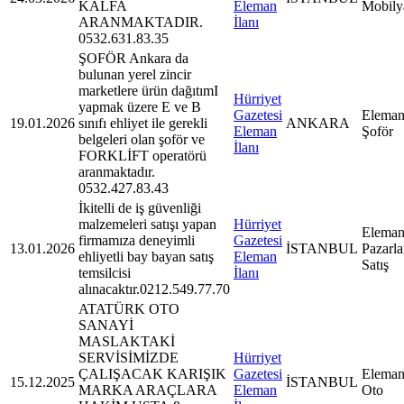
KALFA
Eleman
Mobily
ARANMAKTADIR.
İlanı
0532.631.83.35
ŞOFÖR Ankara da
bulunan yerel zincir
marketlere ürün dağıtımI
Hürriyet
yapmak üzere E ve B
Gazetesi
Eleman
19.01.2026
sınıfı ehliyet ile gerekli
ANKARA
Eleman
Şoför
belgeleri olan şoför ve
İlanı
FORKLİFT operatörü
aranmaktadır.
0532.427.83.43
İkitelli de iş güvenliği
malzemeleri satışı yapan
Hürriyet
Eleman
firmamıza deneyimli
Gazetesi
13.01.2026
İSTANBUL
Pazarl
ehliyetli bay bayan satış
Eleman
Satış
temsilcisi
İlanı
alınacaktır.0212.549.77.70
ATATÜRK OTO
SANAYİ
MASLAKTAKİ
SERVİSİMİZDE
Hürriyet
ÇALIŞACAK KARIŞIK
Gazetesi
Eleman
15.12.2025
İSTANBUL
MARKA ARAÇLARA
Eleman
Oto