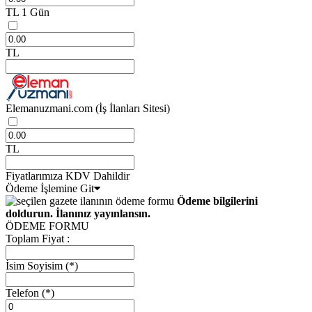
TL
1 Gün
TL
Elemanuzmani.com
(İş İlanları Sitesi)
TL
Fiyatlarımıza KDV Dahildir
Ödeme İşlemine Git
Ödeme bilgilerini
doldurun. İlanınız yayınlansın.
ÖDEME FORMU
Toplam Fiyat :
İsim Soyisim
(*)
Telefon
(*)