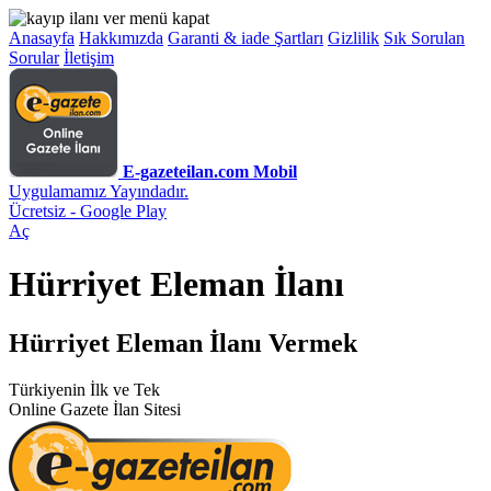
Anasayfa
Hakkımızda
Garanti & iade Şartları
Gizlilik
Sık Sorulan
Sorular
İletişim
E-gazeteilan.com Mobil
Uygulamamız Yayındadır.
Ücretsiz - Google Play
Aç
Hürriyet Eleman İlanı
Hürriyet Eleman İlanı Vermek
Türkiyenin İlk ve Tek
Online Gazete İlan Sitesi