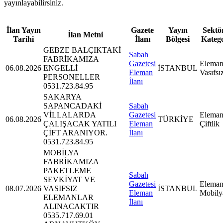
yayınlayabilirsiniz.
İlan Yayın
Gazete
Yayın
Sektör
İlan Metni
Tarihi
İlanı
Bölgesi
Kateg
GEBZE BALÇIKTAKİ
Sabah
FABRİKAMIZA
Gazetesi
Eleman
06.08.2026
ENGELLİ
İSTANBUL
Eleman
Vasıfsı
PERSONELLER
İlanı
0531.723.84.95
SAKARYA
SAPANCADAKİ
Sabah
VİLLALARDA
Gazetesi
Eleman
06.08.2026
TÜRKİYE
ÇALIŞACAK YATILI
Eleman
Çiftlik
ÇİFT ARANIYOR.
İlanı
0531.723.84.95
MOBİLYA
FABRİKAMIZA
PAKETLEME
Sabah
SEVKİYAT VE
Gazetesi
Eleman
08.07.2026
VASIFSIZ
İSTANBUL
Eleman
Mobily
ELEMANLAR
İlanı
ALINACAKTIR
0535.717.69.01