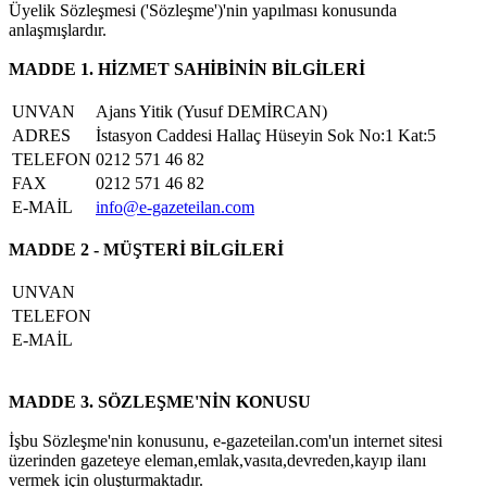
Üyelik Sözleşmesi ('Sözleşme')'nin yapılması konusunda
anlaşmışlardır.
MADDE 1. HİZMET SAHİBİNİN BİLGİLERİ
UNVAN
Ajans Yitik (Yusuf DEMİRCAN)
ADRES
İstasyon Caddesi Hallaç Hüseyin Sok No:1 Kat:5
TELEFON
0212 571 46 82
FAX
0212 571 46 82
E-MAİL
info@e-gazeteilan.com
MADDE 2 - MÜŞTERİ BİLGİLERİ
UNVAN
TELEFON
E-MAİL
MADDE 3. SÖZLEŞME'NİN KONUSU
İşbu Sözleşme'nin konusunu, e-gazeteilan.com'un internet sitesi
üzerinden gazeteye eleman,emlak,vasıta,devreden,kayıp ilanı
vermek için oluşturmaktadır.