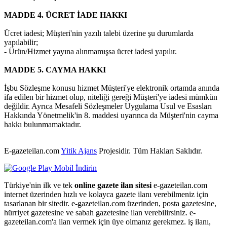
MADDE 4. ÜCRET İADE HAKKI
Ücret iadesi; Müşteri'nin yazılı talebi üzerine şu durumlarda
yapılabilir;
- Ürün/Hizmet yayına alınmamışsa ücret iadesi yapılır.
MADDE 5. CAYMA HAKKI
İşbu Sözleşme konusu hizmet Müşteri'ye elektronik ortamda anında
ifa edilen bir hizmet olup, niteliği gereği Müşteri'ye iadesi mümkün
değildir. Ayrıca Mesafeli Sözleşmeler Uygulama Usul ve Esasları
Hakkında Yönetmelik'in 8. maddesi uyarınca da Müşteri'nin cayma
hakkı bulunmamaktadır.
E-gazeteilan.com
Yitik Ajans
Projesidir.
Tüm Hakları Saklıdır.
Türkiye'nin ilk ve tek
online gazete ilan sitesi
e-gazeteilan.com
internet üzerinden hızlı ve kolayca gazete ilanı verebilmeniz için
tasarlanan bir sitedir. e-gazeteilan.com üzerinden, posta gazetesine,
hürriyet gazetesine ve sabah gazetesine ilan verebilirsiniz. e-
gazeteilan.com'a ilan vermek için üye olmanız gerekmez. iş ilanı,