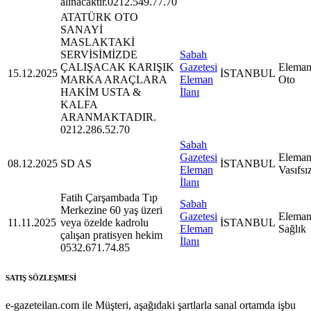
alınacaktır.0212.549.77.70
ATATÜRK OTO
SANAYİ
MASLAKTAKİ
SERVİSİMİZDE
Sabah
ÇALIŞACAK KARIŞIK
Gazetesi
Eleman
15.12.2025
İSTANBUL
MARKA ARAÇLARA
Eleman
Oto
HAKİM USTA &
İlanı
KALFA
ARANMAKTADIR.
0212.286.52.70
Sabah
Gazetesi
Eleman
08.12.2025
SD AS
İSTANBUL
Eleman
Vasıfsı
İlanı
Fatih Çarşambada Tıp
Sabah
Merkezine 60 yaş üzeri
Gazetesi
Eleman
11.11.2025
veya özelde kadrolu
İSTANBUL
Eleman
Sağlık
çalışan pratisyen hekim
İlanı
0532.671.74.85
SATIŞ SÖZLEŞMESİ
e-gazeteilan.com ile Müşteri, aşağıdaki şartlarla sanal ortamda işbu