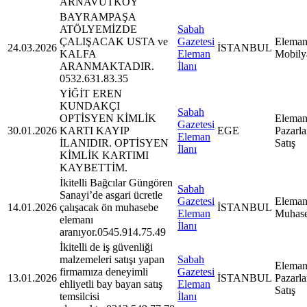
ARNAVUTKÖY
BAYRAMPAŞA
ATÖLYEMİZDE
Sabah
ÇALIŞACAK USTA ve
Gazetesi
Eleman
24.03.2026
İSTANBUL
KALFA
Eleman
Mobily
ARANMAKTADIR.
İlanı
0532.631.83.35
YİĞİT EREN
KUNDAKÇI
Sabah
OPTİSYEN KİMLİK
Eleman
Gazetesi
30.01.2026
KARTI KAYIP
EGE
Pazarl
Eleman
İLANIDIR. OPTİSYEN
Satış
İlanı
KİMLİK KARTIMI
KAYBETTİM.
İkitelli Bağcılar Güngören
Sabah
Sanayi’de asgari ücretle
Gazetesi
Eleman
14.01.2026
çalışacak ön muhasebe
İSTANBUL
Eleman
Muhas
elemanı
İlanı
aranıyor.0545.914.75.49
İkitelli de iş güvenliği
malzemeleri satışı yapan
Sabah
Eleman
firmamıza deneyimli
Gazetesi
13.01.2026
İSTANBUL
Pazarl
ehliyetli bay bayan satış
Eleman
Satış
temsilcisi
İlanı