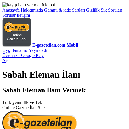
Anasayfa
Hakkımızda
Garanti & iade Şartları
Gizlilik
Sık Sorulan
Sorular
İletişim
E-gazeteilan.com Mobil
Uygulamamız Yayındadır.
Ücretsiz - Google Play
Aç
Sabah Eleman İlanı
Sabah Eleman İlanı Vermek
Türkiyenin İlk ve Tek
Online Gazete İlan Sitesi