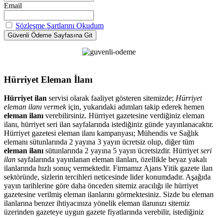
Email
Sözleşme Şartlarını Okudum
Hürriyet Eleman İlanı
Hürriyet ilan
servisi olarak faaliyet gösteren sitemizde;
Hürriyet
eleman ilanı vermek
için, yukarıdaki adımları takip ederek hemen
eleman ilanı
verebilirsiniz. Hürriyet gazetesine verdiğiniz eleman
ilanı, hürriyet seri ilan sayfalarında istediğiniz günde yayınlanacaktır.
Hürriyet gazetesi eleman ilanı kampanyası; Mühendis ve Sağlık
elemanı sütunlarında 2 yayına 3 yayın ücretsiz olup, diğer tüm
eleman ilanı
sütunlarında 2 yayına 5 yayın ücretsizdir. Hürriyet
seri
ilan
sayfalarında yayınlanan eleman ilanları, özellikle beyaz yakalı
ilanlarında hızlı sonuç vermektedir. Firmamız Ajans Yitik gazete ilan
sektöründe, sizlerin tercihleri neticesinde lider konumdadır. Aşağıda
yayın tarihlerine göre daha önceden sitemiz aracılığı ile hürriyet
gazetesine verilmiş eleman ilanlarını görmektesiniz. Sizde bu eleman
ilanlarına benzer ihtiyacınıza yönelik eleman ilanınızı sitemiz
üzerinden gazeteye uygun gazete fiyatlarında verebilir, istediğiniz