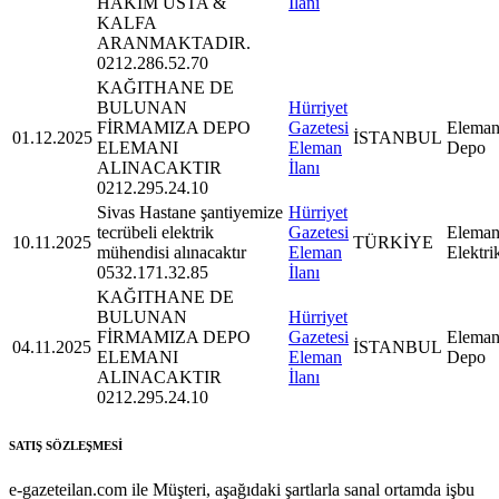
HAKİM USTA &
İlanı
KALFA
ARANMAKTADIR.
0212.286.52.70
KAĞITHANE DE
BULUNAN
Hürriyet
FİRMAMIZA DEPO
Gazetesi
Eleman
01.12.2025
İSTANBUL
ELEMANI
Eleman
Depo
ALINACAKTIR
İlanı
0212.295.24.10
Sivas Hastane şantiyemize
Hürriyet
tecrübeli elektrik
Gazetesi
Eleman
10.11.2025
TÜRKİYE
mühendisi alınacaktır
Eleman
Elektri
0532.171.32.85
İlanı
KAĞITHANE DE
BULUNAN
Hürriyet
FİRMAMIZA DEPO
Gazetesi
Eleman
04.11.2025
İSTANBUL
ELEMANI
Eleman
Depo
ALINACAKTIR
İlanı
0212.295.24.10
SATIŞ SÖZLEŞMESİ
e-gazeteilan.com ile Müşteri, aşağıdaki şartlarla sanal ortamda işbu