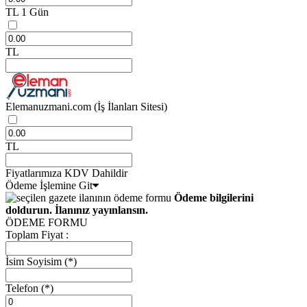
TL
1 Gün
TL
Elemanuzmani.com
(İş İlanları Sitesi)
TL
Fiyatlarımıza KDV Dahildir
Ödeme İşlemine Git
Ödeme bilgilerini
doldurun. İlanınız yayınlansın.
ÖDEME FORMU
Toplam Fiyat :
İsim Soyisim
(*)
Telefon
(*)