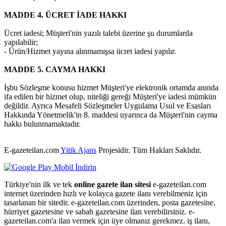
MADDE 4. ÜCRET İADE HAKKI
Ücret iadesi; Müşteri'nin yazılı talebi üzerine şu durumlarda
yapılabilir;
- Ürün/Hizmet yayına alınmamışsa ücret iadesi yapılır.
MADDE 5. CAYMA HAKKI
İşbu Sözleşme konusu hizmet Müşteri'ye elektronik ortamda anında
ifa edilen bir hizmet olup, niteliği gereği Müşteri'ye iadesi mümkün
değildir. Ayrıca Mesafeli Sözleşmeler Uygulama Usul ve Esasları
Hakkında Yönetmelik'in 8. maddesi uyarınca da Müşteri'nin cayma
hakkı bulunmamaktadır.
E-gazeteilan.com
Yitik Ajans
Projesidir.
Tüm Hakları Saklıdır.
Türkiye'nin ilk ve tek
online gazete ilan sitesi
e-gazeteilan.com
internet üzerinden hızlı ve kolayca gazete ilanı verebilmeniz için
tasarlanan bir sitedir. e-gazeteilan.com üzerinden, posta gazetesine,
hürriyet gazetesine ve sabah gazetesine ilan verebilirsiniz. e-
gazeteilan.com'a ilan vermek için üye olmanız gerekmez. iş ilanı,