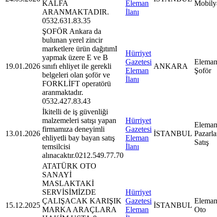
KALFA
Eleman
Mobily
ARANMAKTADIR.
İlanı
0532.631.83.35
ŞOFÖR Ankara da
bulunan yerel zincir
marketlere ürün dağıtımI
Hürriyet
yapmak üzere E ve B
Gazetesi
Eleman
19.01.2026
sınıfı ehliyet ile gerekli
ANKARA
Eleman
Şoför
belgeleri olan şoför ve
İlanı
FORKLİFT operatörü
aranmaktadır.
0532.427.83.43
İkitelli de iş güvenliği
malzemeleri satışı yapan
Hürriyet
Eleman
firmamıza deneyimli
Gazetesi
13.01.2026
İSTANBUL
Pazarl
ehliyetli bay bayan satış
Eleman
Satış
temsilcisi
İlanı
alınacaktır.0212.549.77.70
ATATÜRK OTO
SANAYİ
MASLAKTAKİ
SERVİSİMİZDE
Hürriyet
ÇALIŞACAK KARIŞIK
Gazetesi
Eleman
15.12.2025
İSTANBUL
MARKA ARAÇLARA
Eleman
Oto