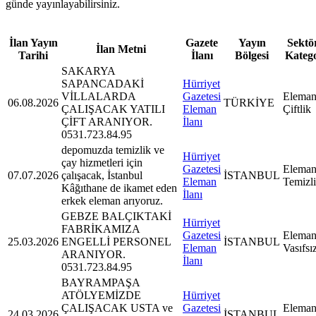
günde yayınlayabilirsiniz.
İlan Yayın
Gazete
Yayın
Sektör
İlan Metni
Tarihi
İlanı
Bölgesi
Kateg
SAKARYA
SAPANCADAKİ
Hürriyet
VİLLALARDA
Gazetesi
Eleman
06.08.2026
TÜRKİYE
ÇALIŞACAK YATILI
Eleman
Çiftlik
ÇİFT ARANIYOR.
İlanı
0531.723.84.95
depomuzda temizlik ve
Hürriyet
çay hizmetleri için
Gazetesi
Eleman
07.07.2026
çalışacak, İstanbul
İSTANBUL
Eleman
Temizl
Kâğıthane de ikamet eden
İlanı
erkek eleman arıyoruz.
GEBZE BALÇIKTAKİ
Hürriyet
FABRİKAMIZA
Gazetesi
Eleman
25.03.2026
ENGELLİ PERSONEL
İSTANBUL
Eleman
Vasıfsı
ARANIYOR.
İlanı
0531.723.84.95
BAYRAMPAŞA
ATÖLYEMİZDE
Hürriyet
ÇALIŞACAK USTA ve
Gazetesi
Eleman
24.03.2026
İSTANBUL