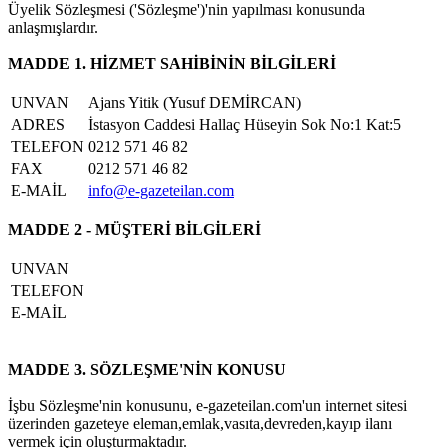
Üyelik Sözleşmesi ('Sözleşme')'nin yapılması konusunda
anlaşmışlardır.
MADDE 1. HİZMET SAHİBİNİN BİLGİLERİ
UNVAN
Ajans Yitik (Yusuf DEMİRCAN)
ADRES
İstasyon Caddesi Hallaç Hüseyin Sok No:1 Kat:5
TELEFON
0212 571 46 82
FAX
0212 571 46 82
E-MAİL
info@e-gazeteilan.com
MADDE 2 - MÜŞTERİ BİLGİLERİ
UNVAN
TELEFON
E-MAİL
MADDE 3. SÖZLEŞME'NİN KONUSU
İşbu Sözleşme'nin konusunu, e-gazeteilan.com'un internet sitesi
üzerinden gazeteye eleman,emlak,vasıta,devreden,kayıp ilanı
vermek için oluşturmaktadır.