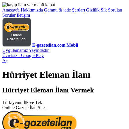
Anasayfa
Hakkımızda
Garanti & iade Şartları
Gizlilik
Sık Sorulan
Sorular
İletişim
E-gazeteilan.com Mobil
Uygulamamız Yayındadır.
Ücretsiz - Google Play
Aç
Hürriyet Eleman İlanı
Hürriyet Eleman İlanı Vermek
Türkiyenin İlk ve Tek
Online Gazete İlan Sitesi