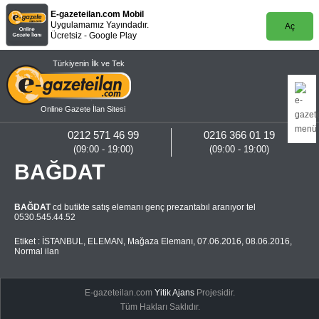
E-gazeteilan.com Mobil
Uygulamamız Yayındadır.
Aç
Ücretsiz - Google Play
Türkiyenin İlk ve Tek
Online Gazete İlan Sitesi
0212 571 46 99
0216 366 01 19
(09:00 - 19:00)
(09:00 - 19:00)
BAĞDAT
BAĞDAT
cd butikte satış elemanı genç prezantabıl aranıyor tel
0530.545.44.52
Etiket :
İSTANBUL
,
ELEMAN
,
Mağaza Elemanı
,
07.06.2016
,
08.06.2016
,
Normal ilan
E-gazeteilan.com
Yitik Ajans
Projesidir.
Tüm Hakları Saklıdır.