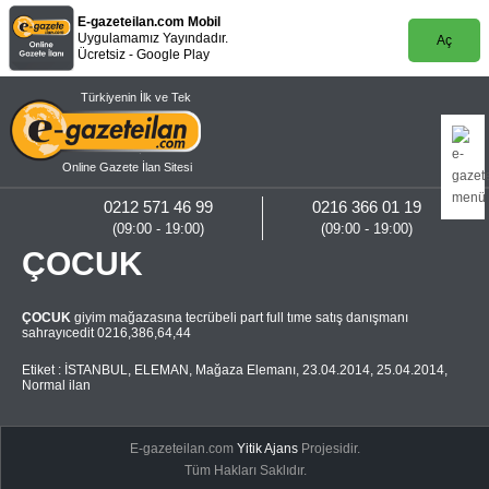
E-gazeteilan.com Mobil
Uygulamamız Yayındadır.
Aç
Ücretsiz - Google Play
Türkiyenin İlk ve Tek
Online Gazete İlan Sitesi
0212 571 46 99
0216 366 01 19
(09:00 - 19:00)
(09:00 - 19:00)
ÇOCUK
ÇOCUK
giyim mağazasına tecrübeli part full tıme satış danışmanı
sahrayıcedit 0216,386,64,44
Etiket :
İSTANBUL
,
ELEMAN
,
Mağaza Elemanı
,
23.04.2014
,
25.04.2014
,
Normal ilan
E-gazeteilan.com
Yitik Ajans
Projesidir.
Tüm Hakları Saklıdır.