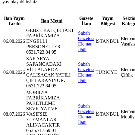
yayınlayabilirsiniz.
İlan Yayın
Gazete
Yayın
Sektör
İlan Metni
Tarihi
İlanı
Bölgesi
Kateg
GEBZE BALÇIKTAKİ
Sabah
FABRİKAMIZA
Gazetesi
Eleman
06.08.2026
ENGELLİ
İSTANBUL
Eleman
Vasıfsı
PERSONELLER
İlanı
0531.723.84.95
SAKARYA
SAPANCADAKİ
Sabah
VİLLALARDA
Gazetesi
Eleman
06.08.2026
TÜRKİYE
ÇALIŞACAK YATILI
Eleman
Çiftlik
ÇİFT ARANIYOR.
İlanı
0531.723.84.95
MOBİLYA
FABRİKAMIZA
PAKETLEME
Sabah
SEVKİYAT VE
Gazetesi
Eleman
08.07.2026
VASIFSIZ
İSTANBUL
Eleman
Mobily
ELEMANLAR
İlanı
ALINACAKTIR
0535.717.69.01