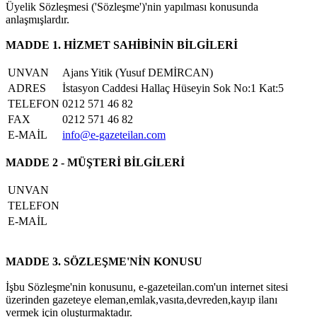
Üyelik Sözleşmesi ('Sözleşme')'nin yapılması konusunda
anlaşmışlardır.
MADDE 1. HİZMET SAHİBİNİN BİLGİLERİ
UNVAN
Ajans Yitik (Yusuf DEMİRCAN)
ADRES
İstasyon Caddesi Hallaç Hüseyin Sok No:1 Kat:5
TELEFON
0212 571 46 82
FAX
0212 571 46 82
E-MAİL
info@e-gazeteilan.com
MADDE 2 - MÜŞTERİ BİLGİLERİ
UNVAN
TELEFON
E-MAİL
MADDE 3. SÖZLEŞME'NİN KONUSU
İşbu Sözleşme'nin konusunu, e-gazeteilan.com'un internet sitesi
üzerinden gazeteye eleman,emlak,vasıta,devreden,kayıp ilanı
vermek için oluşturmaktadır.