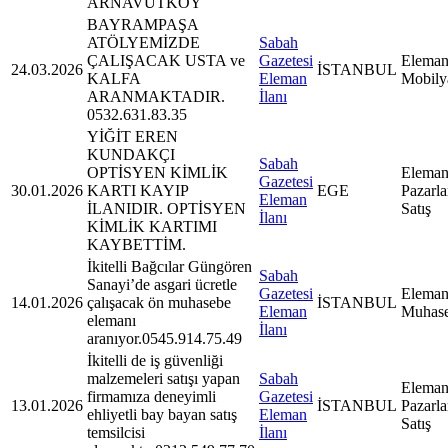
ARNAVUTKÖY
BAYRAMPAŞA
ATÖLYEMİZDE
Sabah
ÇALIŞACAK USTA ve
Gazetesi
Eleman
24.03.2026
İSTANBUL
KALFA
Eleman
Mobily
ARANMAKTADIR.
İlanı
0532.631.83.35
YİĞİT EREN
KUNDAKÇI
Sabah
OPTİSYEN KİMLİK
Eleman
Gazetesi
30.01.2026
KARTI KAYIP
EGE
Pazarl
Eleman
İLANIDIR. OPTİSYEN
Satış
İlanı
KİMLİK KARTIMI
KAYBETTİM.
İkitelli Bağcılar Güngören
Sabah
Sanayi’de asgari ücretle
Gazetesi
Eleman
14.01.2026
çalışacak ön muhasebe
İSTANBUL
Eleman
Muhas
elemanı
İlanı
aranıyor.0545.914.75.49
İkitelli de iş güvenliği
malzemeleri satışı yapan
Sabah
Eleman
firmamıza deneyimli
Gazetesi
13.01.2026
İSTANBUL
Pazarl
ehliyetli bay bayan satış
Eleman
Satış
temsilcisi
İlanı