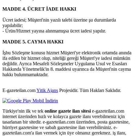
MADDE 4. ÜCRET İADE HAKKI
Ücret iadesi; Müşteri'nin yazılı talebi üzerine şu durumlarda
yapılabilir;
- Ürün/Hizmet yayına alınmamışsa ücret iadesi yapılır.
MADDE 5. CAYMA HAKKI
İşbu Sözleşme konusu hizmet Müşteri'ye elektronik ortamda anında
ifa edilen bir hizmet olup, niteliği gereği Müşteri'ye iadesi mümkün
değildir. Ayrıca Mesafeli Sözleşmeler Uygulama Usul ve Esasları
Hakkında Yönetmelik'in 8. maddesi uyarınca da Müşteri'nin cayma
hakkı bulunmamaktadır.
E-gazeteilan.com
Yitik Ajans
Projesidir.
Tüm Hakları Saklıdır.
Türkiye'nin ilk ve tek
online gazete ilan sitesi
e-gazeteilan.com
internet üzerinden hızlı ve kolayca gazete ilanı verebilmeniz için
tasarlanan bir sitedir. e-gazeteilan.com üzerinden, posta gazetesine,
hürriyet gazetesine ve sabah gazetesine ilan verebilirsiniz. e-
gazeteilan.com'a ilan vermek için üye olmanız gerekmez. iş ilanı,