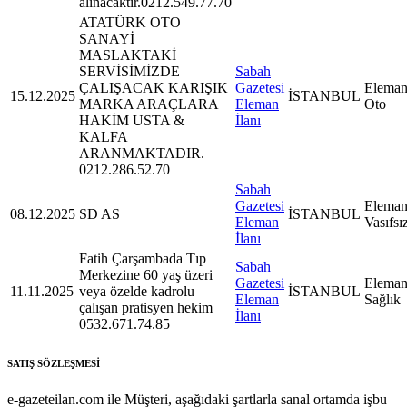
alınacaktır.0212.549.77.70
ATATÜRK OTO
SANAYİ
MASLAKTAKİ
SERVİSİMİZDE
Sabah
ÇALIŞACAK KARIŞIK
Gazetesi
Eleman
15.12.2025
İSTANBUL
MARKA ARAÇLARA
Eleman
Oto
HAKİM USTA &
İlanı
KALFA
ARANMAKTADIR.
0212.286.52.70
Sabah
Gazetesi
Eleman
08.12.2025
SD AS
İSTANBUL
Eleman
Vasıfsı
İlanı
Fatih Çarşambada Tıp
Sabah
Merkezine 60 yaş üzeri
Gazetesi
Eleman
11.11.2025
veya özelde kadrolu
İSTANBUL
Eleman
Sağlık
çalışan pratisyen hekim
İlanı
0532.671.74.85
SATIŞ SÖZLEŞMESİ
e-gazeteilan.com ile Müşteri, aşağıdaki şartlarla sanal ortamda işbu