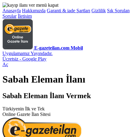
Anasayfa
Hakkımızda
Garanti & iade Şartları
Gizlilik
Sık Sorulan
Sorular
İletişim
E-gazeteilan.com Mobil
Uygulamamız Yayındadır.
Ücretsiz - Google Play
Aç
Sabah Eleman İlanı
Sabah Eleman İlanı Vermek
Türkiyenin İlk ve Tek
Online Gazete İlan Sitesi