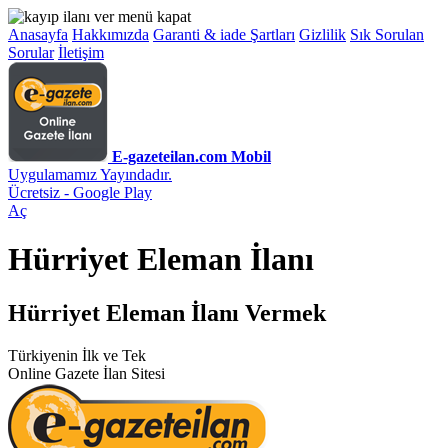
Anasayfa
Hakkımızda
Garanti & iade Şartları
Gizlilik
Sık Sorulan
Sorular
İletişim
E-gazeteilan.com Mobil
Uygulamamız Yayındadır.
Ücretsiz - Google Play
Aç
Hürriyet Eleman İlanı
Hürriyet Eleman İlanı Vermek
Türkiyenin İlk ve Tek
Online Gazete İlan Sitesi