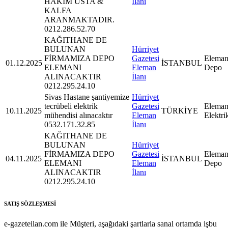
HAKİM USTA &
İlanı
KALFA
ARANMAKTADIR.
0212.286.52.70
KAĞITHANE DE
BULUNAN
Hürriyet
FİRMAMIZA DEPO
Gazetesi
Eleman
01.12.2025
İSTANBUL
ELEMANI
Eleman
Depo
ALINACAKTIR
İlanı
0212.295.24.10
Sivas Hastane şantiyemize
Hürriyet
tecrübeli elektrik
Gazetesi
Eleman
10.11.2025
TÜRKİYE
mühendisi alınacaktır
Eleman
Elektri
0532.171.32.85
İlanı
KAĞITHANE DE
BULUNAN
Hürriyet
FİRMAMIZA DEPO
Gazetesi
Eleman
04.11.2025
İSTANBUL
ELEMANI
Eleman
Depo
ALINACAKTIR
İlanı
0212.295.24.10
SATIŞ SÖZLEŞMESİ
e-gazeteilan.com ile Müşteri, aşağıdaki şartlarla sanal ortamda işbu