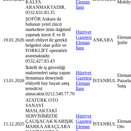
KALFA
Eleman
Mobily
ARANMAKTADIR.
İlanı
0532.631.83.35
ŞOFÖR Ankara da
bulunan yerel zincir
marketlere ürün dağıtımI
Hürriyet
yapmak üzere E ve B
Gazetesi
Eleman
19.01.2026
sınıfı ehliyet ile gerekli
ANKARA
Eleman
Şoför
belgeleri olan şoför ve
İlanı
FORKLİFT operatörü
aranmaktadır.
0532.427.83.43
İkitelli de iş güvenliği
malzemeleri satışı yapan
Hürriyet
Eleman
firmamıza deneyimli
Gazetesi
13.01.2026
İSTANBUL
Pazarl
ehliyetli bay bayan satış
Eleman
Satış
temsilcisi
İlanı
alınacaktır.0212.549.77.70
ATATÜRK OTO
SANAYİ
MASLAKTAKİ
SERVİSİMİZDE
Hürriyet
ÇALIŞACAK KARIŞIK
Gazetesi
Eleman
15.12.2025
İSTANBUL
MARKA ARAÇLARA
Eleman
Oto