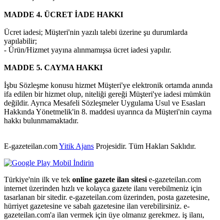
MADDE 4. ÜCRET İADE HAKKI
Ücret iadesi; Müşteri'nin yazılı talebi üzerine şu durumlarda
yapılabilir;
- Ürün/Hizmet yayına alınmamışsa ücret iadesi yapılır.
MADDE 5. CAYMA HAKKI
İşbu Sözleşme konusu hizmet Müşteri'ye elektronik ortamda anında
ifa edilen bir hizmet olup, niteliği gereği Müşteri'ye iadesi mümkün
değildir. Ayrıca Mesafeli Sözleşmeler Uygulama Usul ve Esasları
Hakkında Yönetmelik'in 8. maddesi uyarınca da Müşteri'nin cayma
hakkı bulunmamaktadır.
E-gazeteilan.com
Yitik Ajans
Projesidir.
Tüm Hakları Saklıdır.
Türkiye'nin ilk ve tek
online gazete ilan sitesi
e-gazeteilan.com
internet üzerinden hızlı ve kolayca gazete ilanı verebilmeniz için
tasarlanan bir sitedir. e-gazeteilan.com üzerinden, posta gazetesine,
hürriyet gazetesine ve sabah gazetesine ilan verebilirsiniz. e-
gazeteilan.com'a ilan vermek için üye olmanız gerekmez. iş ilanı,