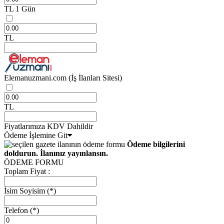
TL
1 Gün
TL
Elemanuzmani.com
(İş İlanları Sitesi)
TL
Fiyatlarımıza KDV Dahildir
Ödeme İşlemine Git
Ödeme bilgilerini
doldurun. İlanınız yayınlansın.
ÖDEME FORMU
Toplam Fiyat :
İsim Soyisim
(*)
Telefon
(*)