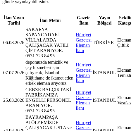
günde yayınlayabilirsiniz.
İlan Yayın
Gazete
Yayın
Sektör
İlan Metni
Tarihi
İlanı
Bölgesi
Kateg
SAKARYA
SAPANCADAKİ
Hürriyet
VİLLALARDA
Gazetesi
Eleman
06.08.2026
TÜRKİYE
ÇALIŞACAK YATILI
Eleman
Çiftlik
ÇİFT ARANIYOR.
İlanı
0531.723.84.95
depomuzda temizlik ve
Hürriyet
çay hizmetleri için
Gazetesi
Eleman
07.07.2026
çalışacak, İstanbul
İSTANBUL
Eleman
Temizl
Kâğıthane de ikamet eden
İlanı
erkek eleman arıyoruz.
GEBZE BALÇIKTAKİ
Hürriyet
FABRİKAMIZA
Gazetesi
Eleman
25.03.2026
ENGELLİ PERSONEL
İSTANBUL
Eleman
Vasıfsı
ARANIYOR.
İlanı
0531.723.84.95
BAYRAMPAŞA
ATÖLYEMİZDE
Hürriyet
ÇALIŞACAK USTA ve
Gazetesi
Eleman
24.03.2026
İSTANBUL