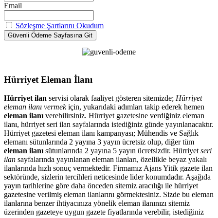
Email
Sözleşme Şartlarını Okudum
Hürriyet Eleman İlanı
Hürriyet ilan
servisi olarak faaliyet gösteren sitemizde;
Hürriyet
eleman ilanı vermek
için, yukarıdaki adımları takip ederek hemen
eleman ilanı
verebilirsiniz. Hürriyet gazetesine verdiğiniz eleman
ilanı, hürriyet seri ilan sayfalarında istediğiniz günde yayınlanacaktır.
Hürriyet gazetesi eleman ilanı kampanyası; Mühendis ve Sağlık
elemanı sütunlarında 2 yayına 3 yayın ücretsiz olup, diğer tüm
eleman ilanı
sütunlarında 2 yayına 5 yayın ücretsizdir. Hürriyet
seri
ilan
sayfalarında yayınlanan eleman ilanları, özellikle beyaz yakalı
ilanlarında hızlı sonuç vermektedir. Firmamız Ajans Yitik gazete ilan
sektöründe, sizlerin tercihleri neticesinde lider konumdadır. Aşağıda
yayın tarihlerine göre daha önceden sitemiz aracılığı ile hürriyet
gazetesine verilmiş eleman ilanlarını görmektesiniz. Sizde bu eleman
ilanlarına benzer ihtiyacınıza yönelik eleman ilanınızı sitemiz
üzerinden gazeteye uygun gazete fiyatlarında verebilir, istediğiniz