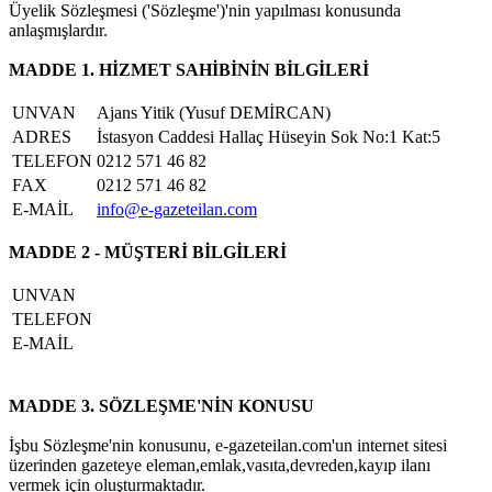
Üyelik Sözleşmesi ('Sözleşme')'nin yapılması konusunda
anlaşmışlardır.
MADDE 1. HİZMET SAHİBİNİN BİLGİLERİ
UNVAN
Ajans Yitik (Yusuf DEMİRCAN)
ADRES
İstasyon Caddesi Hallaç Hüseyin Sok No:1 Kat:5
TELEFON
0212 571 46 82
FAX
0212 571 46 82
E-MAİL
info@e-gazeteilan.com
MADDE 2 - MÜŞTERİ BİLGİLERİ
UNVAN
TELEFON
E-MAİL
MADDE 3. SÖZLEŞME'NİN KONUSU
İşbu Sözleşme'nin konusunu, e-gazeteilan.com'un internet sitesi
üzerinden gazeteye eleman,emlak,vasıta,devreden,kayıp ilanı
vermek için oluşturmaktadır.