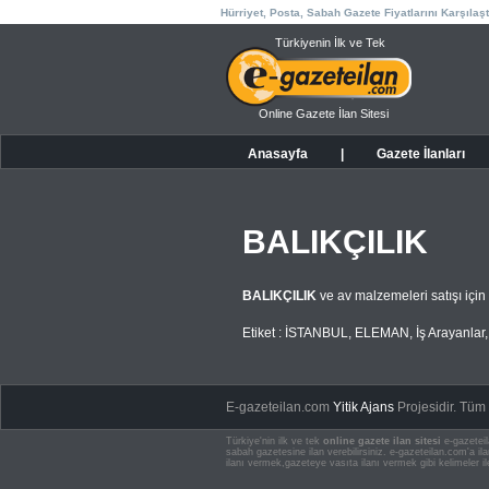
Hürriyet, Posta, Sabah Gazete Fiyatlarını Karşılaşt
Türkiyenin İlk ve Tek
Online Gazete İlan Sitesi
Anasayfa
|
Gazete İlanları
BALIKÇILIK
BALIKÇILIK
ve av malzemeleri satışı için
Etiket :
İSTANBUL
,
ELEMAN
,
İş Arayanlar
E-gazeteilan.com
Yitik Ajans
Projesidir.
Tüm H
Türkiye'nin ilk ve tek
online gazete ilan sitesi
e-gazeteil
sabah gazetesine ilan verebilirsiniz. e-gazeteilan.com'a 
ilanı vermek,gazeteye vasıta ilanı vermek gibi kelimeler il