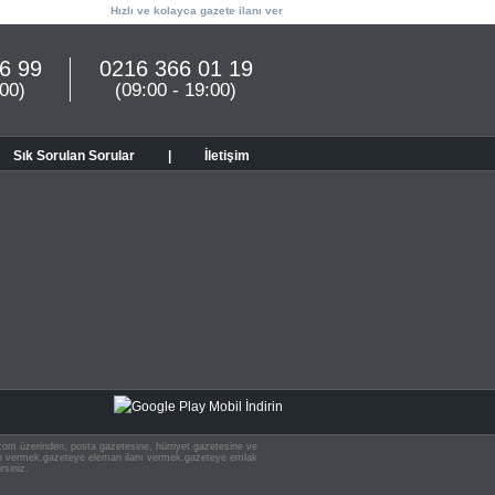
Hızlı ve kolayca gazete ilanı ver
6 99
0216 366 01 19
:00)
(09:00 - 19:00)
Sık Sorulan Sorular
|
İletişim
n.com üzerinden, posta gazetesine, hürriyet gazetesine ve
 ilan vermek,gazeteye eleman ilanı vermek,gazeteye emlak
rsiniz.