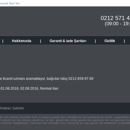
ırarak İlan Ver
0212 571 4
(09:00 - 19
|
Hakkımızda
|
Garanti & iade Şartları
|
Gizlilik
|
 e ticaret uzmanı aramaktayız. bağcılar istoç 0212.659.97.68
,
01.08.2016
,
02.08.2016
,
Normal ilan
akları Saklıdır.
an.com internet üzerinden hızlı ve kolayca gazete ilanı verebilmeniz için tasarlanan bir sitedir. e-gazeteila
ilan vermek için üye olmanız gerekmez. iş ilanı, gazete ilanı,online gazete ilanı,gazeteye ilan ver,gazeteye
e sitemize ulaşabilirsiniz. Gazeteye ilan vermeden önce sitemizde yer alan gazete ilan örneklerini inceleyebili