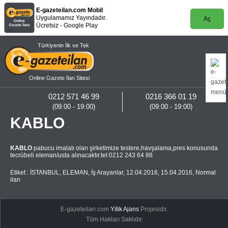
E-gazeteilan.com Mobil
Uygulamamız Yayındadır.
Aç
Ücretsiz - Google Play
Türkiyenin İlk ve Tek
Online Gazete İlan Sitesi
0212 571 46 99
0216 366 01 19
(09:00 - 19:00)
(09:00 - 19:00)
KABLO
KABLO
pabucu imalatı olan şirketimize testere,havşalama,pres konusunda
tecrübeli eleman/usta alınacaktır.tel:0212 243 64 88
Etiket :
İSTANBUL
,
ELEMAN
,
İş Arayanlar
,
12.04.2016
,
15.04.2016
,
Normal
ilan
E-gazeteilan.com
Yitik Ajans
Projesidir.
Tüm Hakları Saklıdır.