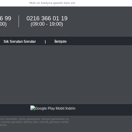
Hızlı ve kolayca gazete ilanı ver
6 99
0216 366 01 19
:00)
(09:00 - 19:00)
Sık Sorulan Sorular
|
İletişim
n.com üzerinden, posta gazetesine, hürriyet gazetesine ve
 ilan vermek,gazeteye eleman ilanı vermek,gazeteye emlak
rsiniz.