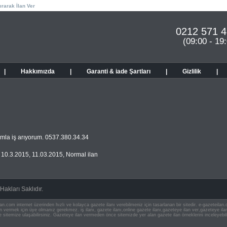
ırarak İlan Ver
0212 571 4
(09:00 - 19
|
Hakkımızda
|
Garanti & iade Şartları
|
Gizlilik
|
la iş arıyorum. 0537.380.34.34
,
10.3.2015
,
11.03.2015
,
Normal ilan
akları Saklıdır.
an.com internet üzerinden hızlı ve kolayca gazete ilanı verebilmeniz için tasarlanan bir sitedir. e-gazeteila
ilan vermek için üye olmanız gerekmez. iş ilanı, gazete ilanı,online gazete ilanı,gazeteye ilan ver,gazeteye
e sitemize ulaşabilirsiniz. Gazeteye ilan vermeden önce sitemizde yer alan gazete ilan örneklerini inceleyebili