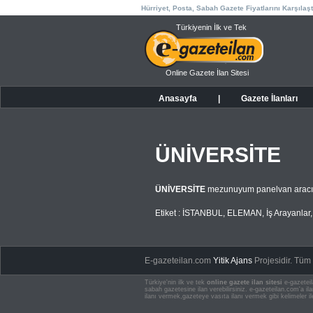
Hürriyet, Posta, Sabah Gazete Fiyatlarını Karşılaşt
Türkiyenin İlk ve Tek
Online Gazete İlan Sitesi
Anasayfa
|
Gazete İlanları
ÜNİVERSİTE
ÜNİVERSİTE
mezunuyum panelvan aracım
Etiket :
İSTANBUL
,
ELEMAN
,
İş Arayanlar
E-gazeteilan.com
Yitik Ajans
Projesidir.
Tüm H
Türkiye'nin ilk ve tek
online gazete ilan sitesi
e-gazeteil
sabah gazetesine ilan verebilirsiniz. e-gazeteilan.com'a 
ilanı vermek,gazeteye vasıta ilanı vermek gibi kelimeler il