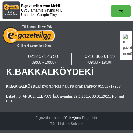
E-gazeteilan.com Mobil
Uygulamamız Yayındadır.
Aç
Ücretsiz - Google Play
Türkiyenin İlk ve Tek
Online Gazete İlan Sitesi
0212 571 46 99
0216 366 01 19
(09:00 - 19:00)
(09:00 - 19:00)
K.BAKKALKÖYDEKİ
K.BAKKALKÖYDEKİ
pvc fabrikasına usta çırak aranıyor 05552717237
Etiket :
İSTANBUL
,
ELEMAN
,
İş Arayanlar
,
29.1.2015
,
30.01.2015
,
Normal
ilan
E-gazeteilan.com
Yitik Ajans
Projesidir.
Tüm Hakları Saklıdır.