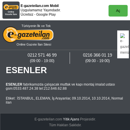
E-gazeteilan.com Mobil
Uygulamamız Yayındadır.
Aç
Ücretsiz - Google Play
Türkiyenin İlk ve Tek
Online Gazete İlan Sitesi
0212 571 46 99
0216 366 01 19
(09:00 - 19:00)
(09:00 - 19:00)
ESENLER
ESENLER
fabrikamızda çalışacak mutfak ve kapı montaj imalat ustası
gsm:0533.487.24.38 tel:212.646.62.88
Etiket :
İSTANBUL
,
ELEMAN
,
İş Arayanlar
,
09.10.2014
,
10.10.2014
,
Normal
ilan
E-gazeteilan.com
Yitik Ajans
Projesidir.
Tüm Hakları Saklıdır.