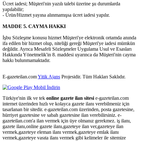
Ücret iadesi; Müşteri'nin yazılı talebi üzerine şu durumlarda
yapılabilir;
- Ürün/Hizmet yayına alınmamışsa ücret iadesi yapılır.
MADDE 5. CAYMA HAKKI
İşbu Sözleşme konusu hizmet Müşteri'ye elektronik ortamda anında
ifa edilen bir hizmet olup, niteliği gereği Müşteri'ye iadesi mümkün
değildir. Ayrıca Mesafeli Sözleşmeler Uygulama Usul ve Esasları
Hakkında Yönetmelik'in 8. maddesi uyarınca da Müşteri'nin cayma
hakkı bulunmamaktadır.
E-gazeteilan.com
Yitik Ajans
Projesidir.
Tüm Hakları Saklıdır.
Türkiye'nin ilk ve tek
online gazete ilan sitesi
e-gazeteilan.com
internet üzerinden hızlı ve kolayca gazete ilanı verebilmeniz için
tasarlanan bir sitedir. e-gazeteilan.com üzerinden, posta gazetesine,
hürriyet gazetesine ve sabah gazetesine ilan verebilirsiniz. e-
gazeteilan.com'a ilan vermek için üye olmanız gerekmez. iş ilanı,
gazete ilanı,online gazete ilanı,gazeteye ilan ver,gazeteye ilan
vermek,gazeteye eleman ilanı vermek,gazeteye emlak ilanı
vermek,gazeteye vasıta ilanı vermek gibi kelimeler ile sitemize