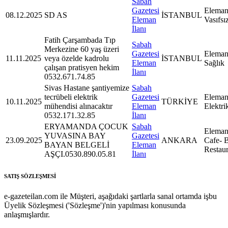
Sabah
Gazetesi
Eleman
08.12.2025
SD AS
İSTANBUL
Eleman
Vasıfsı
İlanı
Fatih Çarşambada Tıp
Sabah
Merkezine 60 yaş üzeri
Gazetesi
Eleman
11.11.2025
veya özelde kadrolu
İSTANBUL
Eleman
Sağlık
çalışan pratisyen hekim
İlanı
0532.671.74.85
Sivas Hastane şantiyemize
Sabah
tecrübeli elektrik
Gazetesi
Eleman
10.11.2025
TÜRKİYE
mühendisi alınacaktır
Eleman
Elektri
0532.171.32.85
İlanı
ERYAMANDA ÇOCUK
Sabah
Eleman
YUVASINA BAY
Gazetesi
23.09.2025
ANKARA
Cafe- B
BAYAN BELGELİ
Eleman
Restaur
AŞÇI.0530.890.05.81
İlanı
SATIŞ SÖZLEŞMESİ
e-gazeteilan.com ile Müşteri, aşağıdaki şartlarla sanal ortamda işbu
Üyelik Sözleşmesi ('Sözleşme')'nin yapılması konusunda
anlaşmışlardır.