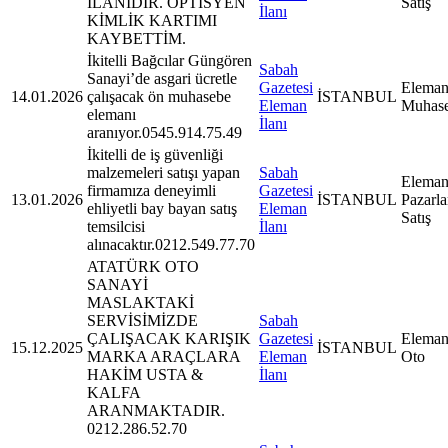
İLANIDIR. OPTİSYEN
Satış
İlanı
KİMLİK KARTIMI
KAYBETTİM.
İkitelli Bağcılar Güngören
Sabah
Sanayi’de asgari ücretle
Gazetesi
Eleman
14.01.2026
çalışacak ön muhasebe
İSTANBUL
Eleman
Muhas
elemanı
İlanı
aranıyor.0545.914.75.49
İkitelli de iş güvenliği
malzemeleri satışı yapan
Sabah
Eleman
firmamıza deneyimli
Gazetesi
13.01.2026
İSTANBUL
Pazarl
ehliyetli bay bayan satış
Eleman
Satış
temsilcisi
İlanı
alınacaktır.0212.549.77.70
ATATÜRK OTO
SANAYİ
MASLAKTAKİ
SERVİSİMİZDE
Sabah
ÇALIŞACAK KARIŞIK
Gazetesi
Eleman
15.12.2025
İSTANBUL
MARKA ARAÇLARA
Eleman
Oto
HAKİM USTA &
İlanı
KALFA
ARANMAKTADIR.
0212.286.52.70