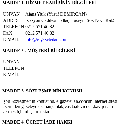
MADDE 1. HİZMET SAHİBİNİN BİLGİLERİ
UNVAN
Ajans Yitik (Yusuf DEMİRCAN)
ADRES
İstasyon Caddesi Hallaç Hüseyin Sok No:1 Kat:5
TELEFON
0212 571 46 82
FAX
0212 571 46 82
E-MAİL
info@e-gazeteilan.com
MADDE 2 - MÜŞTERİ BİLGİLERİ
UNVAN
TELEFON
E-MAİL
MADDE 3. SÖZLEŞME'NİN KONUSU
İşbu Sözleşme'nin konusunu, e-gazeteilan.com'un internet sitesi
üzerinden gazeteye eleman,emlak,vasıta,devreden,kayıp ilanı
vermek için oluşturmaktadır.
MADDE 4. ÜCRET İADE HAKKI