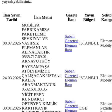
yayınlayabilirsiniz.
İlan Yayın
Gazete
Yayın
Sektör
İlan Metni
Tarihi
İlanı
Bölgesi
Kateg
MOBİLYA
FABRİKAMIZA
PAKETLEME
Sabah
SEVKİYAT VE
Gazetesi
Eleman
08.07.2026
VASIFSIZ
İSTANBUL
Eleman
Mobily
ELEMANLAR
İlanı
ALINACAKTIR
0535.717.69.01
ARNAVUTKÖY
BAYRAMPAŞA
ATÖLYEMİZDE
Sabah
ÇALIŞACAK USTA ve
Gazetesi
Eleman
24.03.2026
İSTANBUL
KALFA
Eleman
Mobily
ARANMAKTADIR.
İlanı
0532.631.83.35
YİĞİT EREN
KUNDAKÇI
Sabah
OPTİSYEN KİMLİK
Eleman
Gazetesi
30.01.2026
KARTI KAYIP
EGE
Pazarl
Eleman