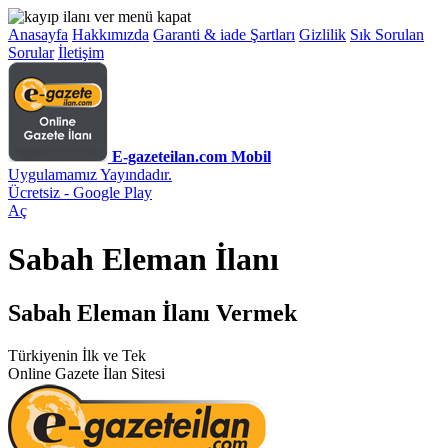
Anasayfa
Hakkımızda
Garanti & iade Şartları
Gizlilik
Sık Sorulan
Sorular
İletişim
E-gazeteilan.com Mobil
Uygulamamız Yayındadır.
Ücretsiz - Google Play
Aç
Sabah Eleman İlanı
Sabah Eleman İlanı Vermek
Türkiyenin İlk ve Tek
Online Gazete İlan Sitesi