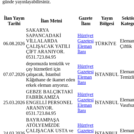
günde yayınlayabilirsiniz.
İlan Yayın
Gazete
Yayın
Sektör
İlan Metni
Tarihi
İlanı
Bölgesi
Kateg
SAKARYA
SAPANCADAKİ
Hürriyet
VİLLALARDA
Gazetesi
Eleman
06.08.2026
TÜRKİYE
ÇALIŞACAK YATILI
Eleman
Çiftlik
ÇİFT ARANIYOR.
İlanı
0531.723.84.95
depomuzda temizlik ve
Hürriyet
çay hizmetleri için
Gazetesi
Eleman
07.07.2026
çalışacak, İstanbul
İSTANBUL
Eleman
Temizl
Kâğıthane de ikamet eden
İlanı
erkek eleman arıyoruz.
GEBZE BALÇIKTAKİ
Hürriyet
FABRİKAMIZA
Gazetesi
Eleman
25.03.2026
ENGELLİ PERSONEL
İSTANBUL
Eleman
Vasıfsı
ARANIYOR.
İlanı
0531.723.84.95
BAYRAMPAŞA
ATÖLYEMİZDE
Hürriyet
ÇALIŞACAK USTA ve
Gazetesi
Eleman
24.03.2026
İSTANBUL