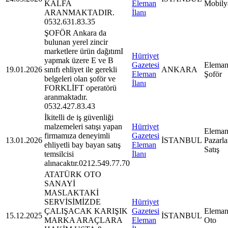
KALFA
Eleman
Mobily
ARANMAKTADIR.
İlanı
0532.631.83.35
ŞOFÖR Ankara da
bulunan yerel zincir
marketlere ürün dağıtımI
Hürriyet
yapmak üzere E ve B
Gazetesi
Eleman
19.01.2026
sınıfı ehliyet ile gerekli
ANKARA
Eleman
Şoför
belgeleri olan şoför ve
İlanı
FORKLİFT operatörü
aranmaktadır.
0532.427.83.43
İkitelli de iş güvenliği
malzemeleri satışı yapan
Hürriyet
Eleman
firmamıza deneyimli
Gazetesi
13.01.2026
İSTANBUL
Pazarl
ehliyetli bay bayan satış
Eleman
Satış
temsilcisi
İlanı
alınacaktır.0212.549.77.70
ATATÜRK OTO
SANAYİ
MASLAKTAKİ
SERVİSİMİZDE
Hürriyet
ÇALIŞACAK KARIŞIK
Gazetesi
Eleman
15.12.2025
İSTANBUL
MARKA ARAÇLARA
Eleman
Oto