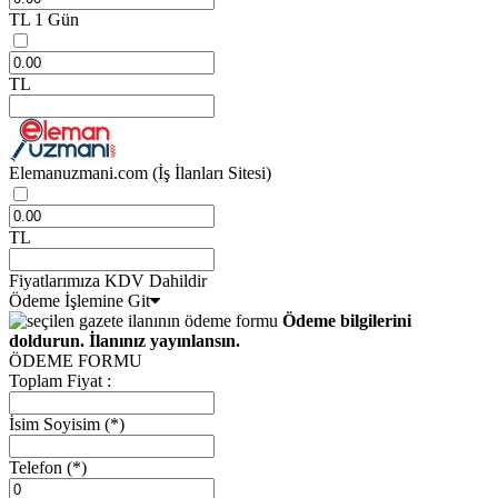
TL
1 Gün
TL
Elemanuzmani.com
(İş İlanları Sitesi)
TL
Fiyatlarımıza KDV Dahildir
Ödeme İşlemine Git
Ödeme bilgilerini
doldurun. İlanınız yayınlansın.
ÖDEME FORMU
Toplam Fiyat :
İsim Soyisim
(*)
Telefon
(*)