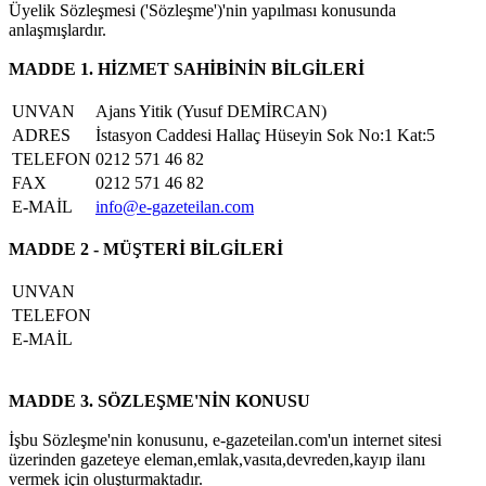
Üyelik Sözleşmesi ('Sözleşme')'nin yapılması konusunda
anlaşmışlardır.
MADDE 1. HİZMET SAHİBİNİN BİLGİLERİ
UNVAN
Ajans Yitik (Yusuf DEMİRCAN)
ADRES
İstasyon Caddesi Hallaç Hüseyin Sok No:1 Kat:5
TELEFON
0212 571 46 82
FAX
0212 571 46 82
E-MAİL
info@e-gazeteilan.com
MADDE 2 - MÜŞTERİ BİLGİLERİ
UNVAN
TELEFON
E-MAİL
MADDE 3. SÖZLEŞME'NİN KONUSU
İşbu Sözleşme'nin konusunu, e-gazeteilan.com'un internet sitesi
üzerinden gazeteye eleman,emlak,vasıta,devreden,kayıp ilanı
vermek için oluşturmaktadır.