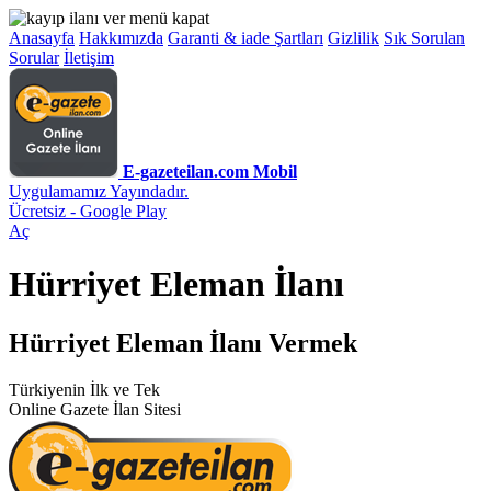
Anasayfa
Hakkımızda
Garanti & iade Şartları
Gizlilik
Sık Sorulan
Sorular
İletişim
E-gazeteilan.com Mobil
Uygulamamız Yayındadır.
Ücretsiz - Google Play
Aç
Hürriyet Eleman İlanı
Hürriyet Eleman İlanı Vermek
Türkiyenin İlk ve Tek
Online Gazete İlan Sitesi