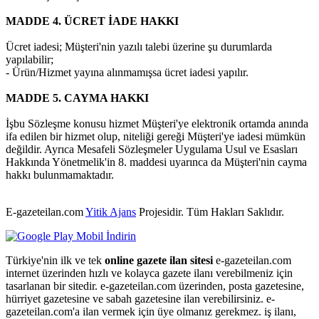
MADDE 4. ÜCRET İADE HAKKI
Ücret iadesi; Müşteri'nin yazılı talebi üzerine şu durumlarda
yapılabilir;
- Ürün/Hizmet yayına alınmamışsa ücret iadesi yapılır.
MADDE 5. CAYMA HAKKI
İşbu Sözleşme konusu hizmet Müşteri'ye elektronik ortamda anında
ifa edilen bir hizmet olup, niteliği gereği Müşteri'ye iadesi mümkün
değildir. Ayrıca Mesafeli Sözleşmeler Uygulama Usul ve Esasları
Hakkında Yönetmelik'in 8. maddesi uyarınca da Müşteri'nin cayma
hakkı bulunmamaktadır.
E-gazeteilan.com
Yitik Ajans
Projesidir.
Tüm Hakları Saklıdır.
Türkiye'nin ilk ve tek
online gazete ilan sitesi
e-gazeteilan.com
internet üzerinden hızlı ve kolayca gazete ilanı verebilmeniz için
tasarlanan bir sitedir. e-gazeteilan.com üzerinden, posta gazetesine,
hürriyet gazetesine ve sabah gazetesine ilan verebilirsiniz. e-
gazeteilan.com'a ilan vermek için üye olmanız gerekmez. iş ilanı,