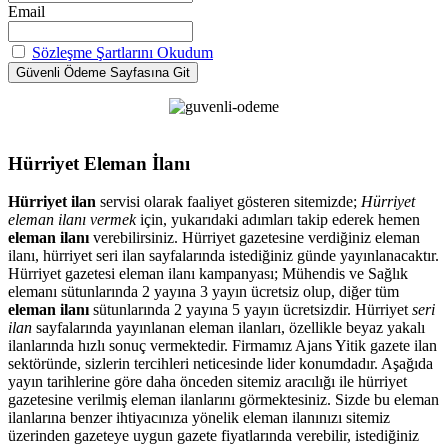
Email
Sözleşme Şartlarını Okudum
Hürriyet Eleman İlanı
Hürriyet ilan
servisi olarak faaliyet gösteren sitemizde;
Hürriyet
eleman ilanı vermek
için, yukarıdaki adımları takip ederek hemen
eleman ilanı
verebilirsiniz. Hürriyet gazetesine verdiğiniz eleman
ilanı, hürriyet seri ilan sayfalarında istediğiniz günde yayınlanacaktır.
Hürriyet gazetesi eleman ilanı kampanyası; Mühendis ve Sağlık
elemanı sütunlarında 2 yayına 3 yayın ücretsiz olup, diğer tüm
eleman ilanı
sütunlarında 2 yayına 5 yayın ücretsizdir. Hürriyet
seri
ilan
sayfalarında yayınlanan eleman ilanları, özellikle beyaz yakalı
ilanlarında hızlı sonuç vermektedir. Firmamız Ajans Yitik gazete ilan
sektöründe, sizlerin tercihleri neticesinde lider konumdadır. Aşağıda
yayın tarihlerine göre daha önceden sitemiz aracılığı ile hürriyet
gazetesine verilmiş eleman ilanlarını görmektesiniz. Sizde bu eleman
ilanlarına benzer ihtiyacınıza yönelik eleman ilanınızı sitemiz
üzerinden gazeteye uygun gazete fiyatlarında verebilir, istediğiniz