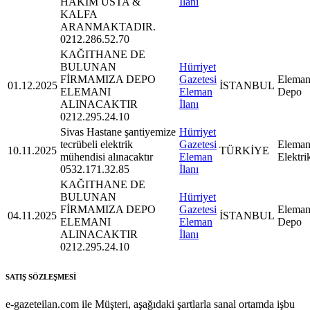
HAKİM USTA &
İlanı
KALFA
ARANMAKTADIR.
0212.286.52.70
KAĞITHANE DE
BULUNAN
Hürriyet
FİRMAMIZA DEPO
Gazetesi
Eleman
01.12.2025
İSTANBUL
ELEMANI
Eleman
Depo
ALINACAKTIR
İlanı
0212.295.24.10
Sivas Hastane şantiyemize
Hürriyet
tecrübeli elektrik
Gazetesi
Eleman
10.11.2025
TÜRKİYE
mühendisi alınacaktır
Eleman
Elektri
0532.171.32.85
İlanı
KAĞITHANE DE
BULUNAN
Hürriyet
FİRMAMIZA DEPO
Gazetesi
Eleman
04.11.2025
İSTANBUL
ELEMANI
Eleman
Depo
ALINACAKTIR
İlanı
0212.295.24.10
SATIŞ SÖZLEŞMESİ
e-gazeteilan.com ile Müşteri, aşağıdaki şartlarla sanal ortamda işbu