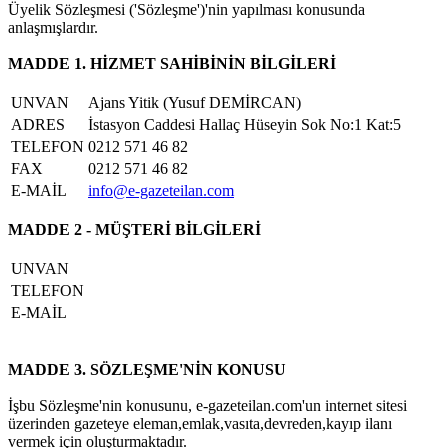
Üyelik Sözleşmesi ('Sözleşme')'nin yapılması konusunda
anlaşmışlardır.
MADDE 1. HİZMET SAHİBİNİN BİLGİLERİ
UNVAN
Ajans Yitik (Yusuf DEMİRCAN)
ADRES
İstasyon Caddesi Hallaç Hüseyin Sok No:1 Kat:5
TELEFON
0212 571 46 82
FAX
0212 571 46 82
E-MAİL
info@e-gazeteilan.com
MADDE 2 - MÜŞTERİ BİLGİLERİ
UNVAN
TELEFON
E-MAİL
MADDE 3. SÖZLEŞME'NİN KONUSU
İşbu Sözleşme'nin konusunu, e-gazeteilan.com'un internet sitesi
üzerinden gazeteye eleman,emlak,vasıta,devreden,kayıp ilanı
vermek için oluşturmaktadır.