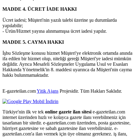
MADDE 4. ÜCRET İADE HAKKI
Ücret iadesi; Müşteri'nin yazılı talebi üzerine şu durumlarda
yapılabilir;
- Ürün/Hizmet yayına alınmamışsa ücret iadesi yapılır.
MADDE 5. CAYMA HAKKI
İşbu Sözleşme konusu hizmet Müşteri'ye elektronik ortamda anında
ifa edilen bir hizmet olup, niteliği gereği Müşteri'ye iadesi mümkün
değildir. Ayrıca Mesafeli Sözleşmeler Uygulama Usul ve Esasları
Hakkında Yönetmelik'in 8. maddesi uyarınca da Müşteri'nin cayma
hakkı bulunmamaktadır.
E-gazeteilan.com
Yitik Ajans
Projesidir.
Tüm Hakları Saklıdır.
Türkiye'nin ilk ve tek
online gazete ilan sitesi
e-gazeteilan.com
internet üzerinden hızlı ve kolayca gazete ilanı verebilmeniz için
tasarlanan bir sitedir. e-gazeteilan.com üzerinden, posta gazetesine,
hürriyet gazetesine ve sabah gazetesine ilan verebilirsiniz. e-
gazeteilan.com'a ilan vermek için üye olmanız gerekmez. iş ilanı,