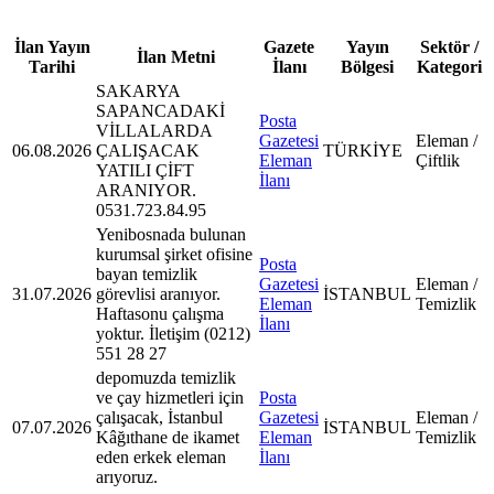
İlan Yayın
Gazete
Yayın
Sektör /
İlan Metni
Tarihi
İlanı
Bölgesi
Kategori
SAKARYA
SAPANCADAKİ
Posta
VİLLALARDA
Gazetesi
Eleman /
06.08.2026
ÇALIŞACAK
TÜRKİYE
Eleman
Çiftlik
YATILI ÇİFT
İlanı
ARANIYOR.
0531.723.84.95
Yenibosnada bulunan
kurumsal şirket ofisine
Posta
bayan temizlik
Gazetesi
Eleman /
31.07.2026
görevlisi aranıyor.
İSTANBUL
Eleman
Temizlik
Haftasonu çalışma
İlanı
yoktur. İletişim (0212)
551 28 27
depomuzda temizlik
ve çay hizmetleri için
Posta
çalışacak, İstanbul
Gazetesi
Eleman /
07.07.2026
İSTANBUL
Kâğıthane de ikamet
Eleman
Temizlik
eden erkek eleman
İlanı
arıyoruz.