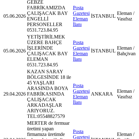
GEBZE
FABRİKAMIZDA
Posta
ÇALIŞACAK BAY
Gazetesi
Eleman /
05.06.2026
İSTANBUL
ENGELLİ
Eleman
Vasıfsız
PERSONELLER
İlanı
0531.723.84.95
YETİŞTİRİLMEK
ÜZERE BAHÇE
Posta
İŞLERİNDE
Gazetesi
Eleman /
05.06.2026
İSTANBUL
ÇALIŞACAK BAY
Eleman
Bahçivan
ELEMAN
İlanı
0531.723.84.95
KAZAN SARAY
BÖLGESİNDE 18 ile
45 YAŞLARI
Posta
ARASINDA BOYA
Gazetesi
Eleman /
29.04.2026
FABRİKASINDA
ANKARA
Eleman
Vasıfsız
ÇALIŞACAK
İlanı
ARKADAŞLAR
ARIYORUZ.
TEL:05548827579
MERTER de fermuar
üretimi yapan
Posta
firmamıza üretimde
Eleman /
Gazetesi