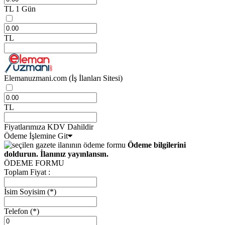
TL
1 Gün
TL
Elemanuzmani.com
(İş İlanları Sitesi)
TL
Fiyatlarımıza KDV Dahildir
Ödeme İşlemine Git
Ödeme bilgilerini
doldurun. İlanınız yayınlansın.
ÖDEME FORMU
Toplam Fiyat :
İsim Soyisim
(*)
Telefon
(*)