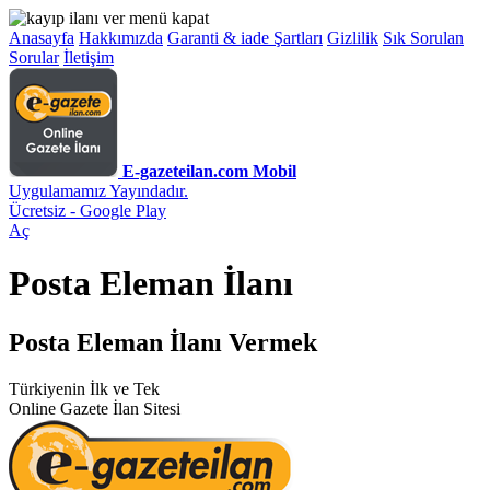
Anasayfa
Hakkımızda
Garanti & iade Şartları
Gizlilik
Sık Sorulan
Sorular
İletişim
E-gazeteilan.com Mobil
Uygulamamız Yayındadır.
Ücretsiz - Google Play
Aç
Posta Eleman İlanı
Posta Eleman İlanı Vermek
Türkiyenin İlk ve Tek
Online Gazete İlan Sitesi