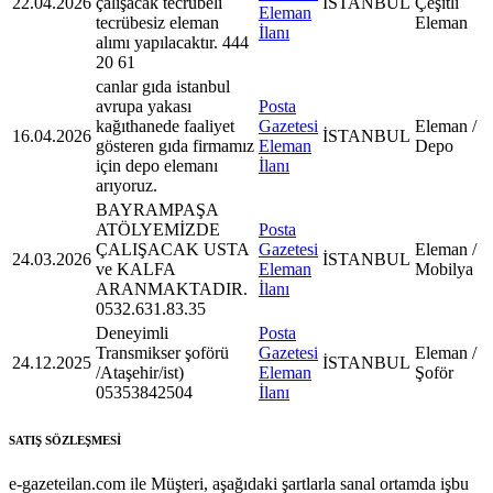
22.04.2026
çalışacak tecrübeli
İSTANBUL
Çeşitli
Eleman
tecrübesiz eleman
Eleman
İlanı
alımı yapılacaktır. 444
20 61
canlar gıda istanbul
avrupa yakası
Posta
kağıthanede faaliyet
Gazetesi
Eleman /
16.04.2026
İSTANBUL
gösteren gıda firmamız
Eleman
Depo
için depo elemanı
İlanı
arıyoruz.
BAYRAMPAŞA
ATÖLYEMİZDE
Posta
ÇALIŞACAK USTA
Gazetesi
Eleman /
24.03.2026
İSTANBUL
ve KALFA
Eleman
Mobilya
ARANMAKTADIR.
İlanı
0532.631.83.35
Deneyimli
Posta
Transmikser şoförü
Gazetesi
Eleman /
24.12.2025
İSTANBUL
/Ataşehir/ist)
Eleman
Şoför
05353842504
İlanı
SATIŞ SÖZLEŞMESİ
e-gazeteilan.com ile Müşteri, aşağıdaki şartlarla sanal ortamda işbu