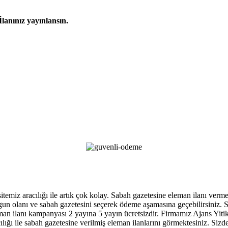
İlanınız yayınlansın.
 sitemiz aracılığı ile artık çok kolay. Sabah gazetesine eleman ilanı ver
, uygun olanı ve sabah gazetesini seçerek ödeme aşamasına geçebilirsiniz
an ilanı kampanyası 2 yayına 5 yayın ücretsizdir. Firmamız Ajans Yitik ga
ığı ile sabah gazetesine verilmiş eleman ilanlarını görmektesiniz. Sizde