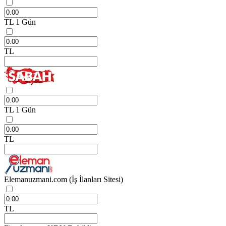
TL
1 Gün
TL
TL
1 Gün
TL
Elemanuzmani.com
(İş İlanları Sitesi)
TL