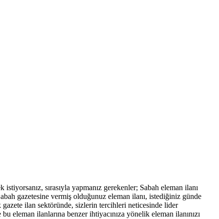
mek istiyorsanız, sırasıyla yapmanız gerekenler; Sabah eleman ilanı
. Sabah gazetesine vermiş olduğunuz eleman ilanı, istediğiniz günde
zete ilan sektöründe, sizlerin tercihleri neticesinde lider
 bu eleman ilanlarına benzer ihtiyacınıza yönelik eleman ilanınızı