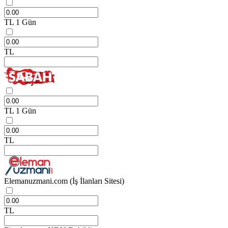
TL
1 Gün
TL
TL
1 Gün
TL
Elemanuzmani.com
(İş İlanları Sitesi)
TL