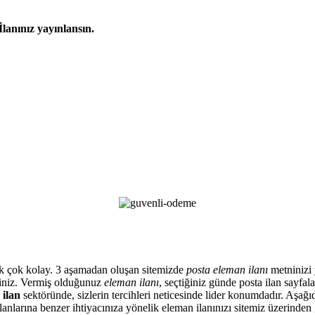
İlanınız yayınlansın.
artık çok kolay. 3 aşamadan oluşan sitemizde
posta eleman ilanı
metninizi y
siniz. Vermiş olduğunuz
eleman ilanı
, seçtiğiniz günde posta ilan sayfa
 ilan
sektöründe, sizlerin tercihleri neticesinde lider konumdadır. Aşağıd
anlarına benzer ihtiyacınıza yönelik eleman ilanınızı sitemiz üzerinden 