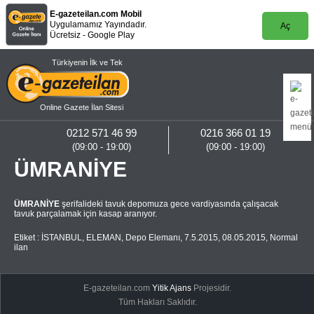
E-gazeteilan.com Mobil
Uygulamamız Yayındadır.
Aç
Ücretsiz - Google Play
Türkiyenin İlk ve Tek
Online Gazete İlan Sitesi
0212 571 46 99
0216 366 01 19
(09:00 - 19:00)
(09:00 - 19:00)
ÜMRANİYE
ÜMRANİYE
şerifalideki tavuk depomuza gece vardiyasında çalışacak
tavuk parçalamak için kasap aranıyor.
Etiket :
İSTANBUL
,
ELEMAN
,
Depo Elemanı
,
7.5.2015
,
08.05.2015
,
Normal
ilan
E-gazeteilan.com
Yitik Ajans
Projesidir.
Tüm Hakları Saklıdır.