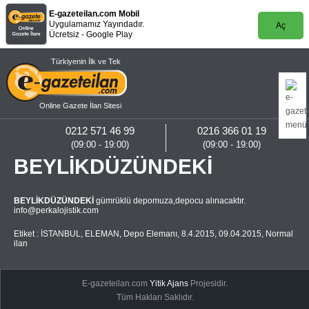
E-gazeteilan.com Mobil
Uygulamamız Yayındadır.
Aç
Ücretsiz - Google Play
Türkiyenin İlk ve Tek
Online Gazete İlan Sitesi
0212 571 46 99
0216 366 01 19
(09:00 - 19:00)
(09:00 - 19:00)
BEYLİKDÜZÜNDEKİ
BEYLİKDÜZÜNDEKİ
gümrüklü depomuza,depocu alınacaktır.
info@perkalojistik.com
Etiket :
İSTANBUL
,
ELEMAN
,
Depo Elemanı
,
8.4.2015
,
09.04.2015
,
Normal
ilan
E-gazeteilan.com
Yitik Ajans
Projesidir.
Tüm Hakları Saklıdır.