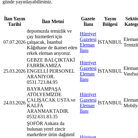
günde yayınlayabilirsiniz.
İlan Yayın
Gazete
Yayın
Sektör
İlan Metni
Tarihi
İlanı
Bölgesi
Kateg
depomuzda temizlik ve
Hürriyet
çay hizmetleri için
Gazetesi
Eleman
07.07.2026
çalışacak, İstanbul
İSTANBUL
Eleman
Temizl
Kâğıthane de ikamet eden
İlanı
erkek eleman arıyoruz.
GEBZE BALÇIKTAKİ
Hürriyet
FABRİKAMIZA
Gazetesi
Eleman
25.03.2026
ENGELLİ PERSONEL
İSTANBUL
Eleman
Vasıfsı
ARANIYOR.
İlanı
0531.723.84.95
BAYRAMPAŞA
ATÖLYEMİZDE
Hürriyet
ÇALIŞACAK USTA ve
Gazetesi
Eleman
24.03.2026
İSTANBUL
KALFA
Eleman
Mobily
ARANMAKTADIR.
İlanı
0532.631.83.35
ŞOFÖR Ankara da
bulunan yerel zincir
marketlere ürün dağıtımI
Hürriyet