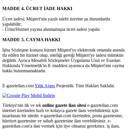
MADDE 4. ÜCRET İADE HAKKI
Ücret iadesi; Müşteri'nin yazılı talebi üzerine şu durumlarda
yapılabilir;
- Ürün/Hizmet yayına alınmamışsa ücret iadesi yapılır.
MADDE 5. CAYMA HAKKI
İşbu Sözleşme konusu hizmet Müşteri'ye elektronik ortamda anında
ifa edilen bir hizmet olup, niteliği gereği Müşteri'ye iadesi mümkün
değildir. Ayrıca Mesafeli Sözleşmeler Uygulama Usul ve Esasları
Hakkında Yönetmelik'in 8. maddesi uyarınca da Müşteri'nin cayma
hakkı bulunmamaktadır.
E-gazeteilan.com
Yitik Ajans
Projesidir.
Tüm Hakları Saklıdır.
Türkiye'nin ilk ve tek
online gazete ilan sitesi
e-gazeteilan.com
internet üzerinden hızlı ve kolayca gazete ilanı verebilmeniz için
tasarlanan bir sitedir. e-gazeteilan.com üzerinden, posta gazetesine,
hürriyet gazetesine ve sabah gazetesine ilan verebilirsiniz. e-
gazeteilan.com'a ilan vermek için üye olmanız gerekmez. iş ilanı,