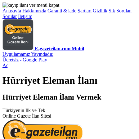
Anasayfa
Hakkımızda
Garanti & iade Şartları
Gizlilik
Sık Sorulan
Sorular
İletişim
E-gazeteilan.com Mobil
Uygulamamız Yayındadır.
Ücretsiz - Google Play
Aç
Hürriyet Eleman İlanı
Hürriyet Eleman İlanı Vermek
Türkiyenin İlk ve Tek
Online Gazete İlan Sitesi