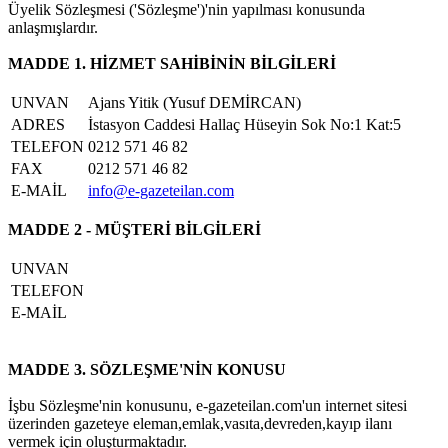
Üyelik Sözleşmesi ('Sözleşme')'nin yapılması konusunda
anlaşmışlardır.
MADDE 1. HİZMET SAHİBİNİN BİLGİLERİ
UNVAN
Ajans Yitik (Yusuf DEMİRCAN)
ADRES
İstasyon Caddesi Hallaç Hüseyin Sok No:1 Kat:5
TELEFON
0212 571 46 82
FAX
0212 571 46 82
E-MAİL
info@e-gazeteilan.com
MADDE 2 - MÜŞTERİ BİLGİLERİ
UNVAN
TELEFON
E-MAİL
MADDE 3. SÖZLEŞME'NİN KONUSU
İşbu Sözleşme'nin konusunu, e-gazeteilan.com'un internet sitesi
üzerinden gazeteye eleman,emlak,vasıta,devreden,kayıp ilanı
vermek için oluşturmaktadır.