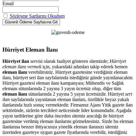
Email
Sözleşme Şartlarını Okudum
Hürriyet Eleman İlanı
Hürriyet ilan
servisi olarak faaliyet gösteren sitemizde;
Hürriyet
eleman ilanı vermek
için, yukarıdaki adımları takip ederek hemen
eleman ilanı
verebilirsiniz. Hürriyet gazetesine verdiğiniz eleman
ilanı, hürriyet seri ilan sayfalarında istediğiniz günde yayınlanacaktır.
Hürriyet gazetesi eleman ilanı kampanyası; Mühendis ve Sağlık
elemanı sütunlarında 2 yayına 3 yayın ücretsiz olup, diğer tüm
eleman ilanı
sütunlarında 2 yayına 5 yayın ücretsizdir. Hürriyet
seri
ilan
sayfalarında yayınlanan eleman ilanları, özellikle beyaz yakalı
ilanlarında hızlı sonuç vermektedir. Firmamız Ajans Yitik gazete ilan
sektöründe, sizlerin tercihleri neticesinde lider konumdadır. Aşağıda
yayın tarihlerine göre daha önceden sitemiz aracılığı ile hürriyet
gazetesine verilmiş eleman ilanlarını görmektesiniz. Sizde bu eleman
ilanlarına benzer ihtiyacınıza yönelik eleman ilanınızı sitemiz
üzerinden gazeteye uygun gazete fiyatlarında verebilir, istediğiniz