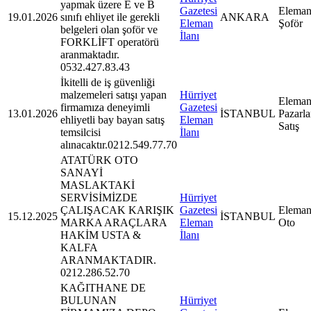
yapmak üzere E ve B
Gazetesi
Eleman
19.01.2026
sınıfı ehliyet ile gerekli
ANKARA
Eleman
Şoför
belgeleri olan şoför ve
İlanı
FORKLİFT operatörü
aranmaktadır.
0532.427.83.43
İkitelli de iş güvenliği
malzemeleri satışı yapan
Hürriyet
Eleman
firmamıza deneyimli
Gazetesi
13.01.2026
İSTANBUL
Pazarl
ehliyetli bay bayan satış
Eleman
Satış
temsilcisi
İlanı
alınacaktır.0212.549.77.70
ATATÜRK OTO
SANAYİ
MASLAKTAKİ
SERVİSİMİZDE
Hürriyet
ÇALIŞACAK KARIŞIK
Gazetesi
Eleman
15.12.2025
İSTANBUL
MARKA ARAÇLARA
Eleman
Oto
HAKİM USTA &
İlanı
KALFA
ARANMAKTADIR.
0212.286.52.70
KAĞITHANE DE
BULUNAN
Hürriyet