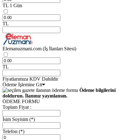
TL
1 Gün
TL
Elemanuzmani.com
(İş İlanları Sitesi)
TL
Fiyatlarımıza KDV Dahildir
Ödeme İşlemine Git
Ödeme bilgilerini
doldurun. İlanınız yayınlansın.
ÖDEME FORMU
Toplam Fiyat :
İsim Soyisim
(*)
Telefon
(*)