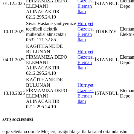
FİRMAMIZA DEPO
Gazetesi
Eleman
01.12.2025
İSTANBUL
ELEMANI
Eleman
Depo
ALINACAKTIR
İlanı
0212.295.24.10
Sivas Hastane şantiyemize
Hürriyet
tecrübeli elektrik
Gazetesi
Eleman
10.11.2025
TÜRKİYE
mühendisi alınacaktır
Eleman
Elektri
0532.171.32.85
İlanı
KAĞITHANE DE
BULUNAN
Hürriyet
FİRMAMIZA DEPO
Gazetesi
Eleman
04.11.2025
İSTANBUL
ELEMANI
Eleman
Depo
ALINACAKTIR
İlanı
0212.295.24.10
KAĞITHANE DE
BULUNAN
Hürriyet
FİRMAMIZA DEPO
Gazetesi
Eleman
13.10.2025
İSTANBUL
ELEMANI
Eleman
Depo
ALINACAKTIR
İlanı
0212.295.24.10
SATIŞ SÖZLEŞMESİ
e-gazeteilan.com ile Müşteri, aşağıdaki şartlarla sanal ortamda işbu