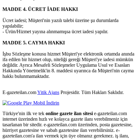
MADDE 4. ÜCRET İADE HAKKI
Ücret iadesi; Müşteri'nin yazılı talebi üzerine şu durumlarda
yapılabilir;
- Ürün/Hizmet yayına alınmamışsa ücret iadesi yapılır.
MADDE 5. CAYMA HAKKI
İşbu Sözleşme konusu hizmet Müşteri'ye elektronik ortamda anında
ifa edilen bir hizmet olup, niteliği gereği Müşteri'ye iadesi mümkün
değildir. Ayrıca Mesafeli Sözleşmeler Uygulama Usul ve Esasları
Hakkında Yönetmelik'in 8. maddesi uyarınca da Müşteri'nin cayma
hakkı bulunmamaktadır.
E-gazeteilan.com
Yitik Ajans
Projesidir.
Tüm Hakları Saklıdır.
Türkiye'nin ilk ve tek
online gazete ilan sitesi
e-gazeteilan.com
internet üzerinden hızlı ve kolayca gazete ilanı verebilmeniz için
tasarlanan bir sitedir. e-gazeteilan.com üzerinden, posta gazetesine,
hürriyet gazetesine ve sabah gazetesine ilan verebilirsiniz. e-
gazeteilan.com'a ilan vermek için üye olmanız gerekmez. iş ilanı,