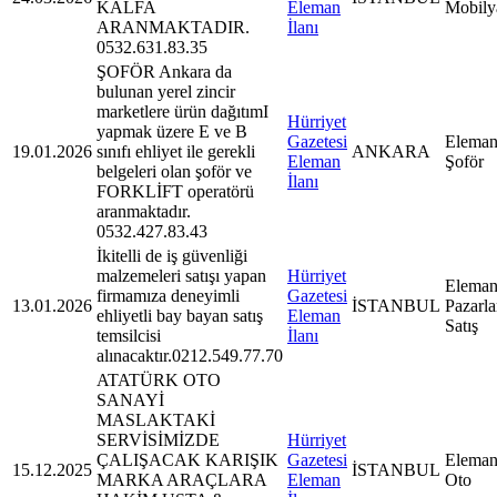
KALFA
Eleman
Mobily
ARANMAKTADIR.
İlanı
0532.631.83.35
ŞOFÖR Ankara da
bulunan yerel zincir
marketlere ürün dağıtımI
Hürriyet
yapmak üzere E ve B
Gazetesi
Eleman
19.01.2026
sınıfı ehliyet ile gerekli
ANKARA
Eleman
Şoför
belgeleri olan şoför ve
İlanı
FORKLİFT operatörü
aranmaktadır.
0532.427.83.43
İkitelli de iş güvenliği
malzemeleri satışı yapan
Hürriyet
Eleman
firmamıza deneyimli
Gazetesi
13.01.2026
İSTANBUL
Pazarl
ehliyetli bay bayan satış
Eleman
Satış
temsilcisi
İlanı
alınacaktır.0212.549.77.70
ATATÜRK OTO
SANAYİ
MASLAKTAKİ
SERVİSİMİZDE
Hürriyet
ÇALIŞACAK KARIŞIK
Gazetesi
Eleman
15.12.2025
İSTANBUL
MARKA ARAÇLARA
Eleman
Oto