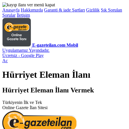
Anasayfa
Hakkımızda
Garanti & iade Şartları
Gizlilik
Sık Sorulan
Sorular
İletişim
E-gazeteilan.com Mobil
Uygulamamız Yayındadır.
Ücretsiz - Google Play
Aç
Hürriyet Eleman İlanı
Hürriyet Eleman İlanı Vermek
Türkiyenin İlk ve Tek
Online Gazete İlan Sitesi