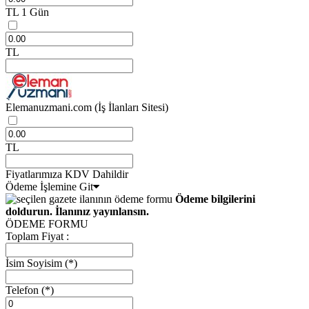
TL
1 Gün
TL
Elemanuzmani.com
(İş İlanları Sitesi)
TL
Fiyatlarımıza KDV Dahildir
Ödeme İşlemine Git
Ödeme bilgilerini
doldurun. İlanınız yayınlansın.
ÖDEME FORMU
Toplam Fiyat :
İsim Soyisim
(*)
Telefon
(*)