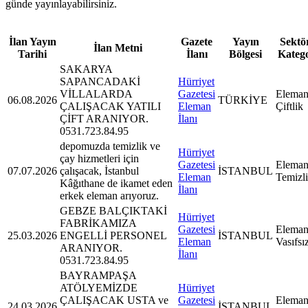
günde yayınlayabilirsiniz.
İlan Yayın
Gazete
Yayın
Sektör
İlan Metni
Tarihi
İlanı
Bölgesi
Kateg
SAKARYA
SAPANCADAKİ
Hürriyet
VİLLALARDA
Gazetesi
Eleman
06.08.2026
TÜRKİYE
ÇALIŞACAK YATILI
Eleman
Çiftlik
ÇİFT ARANIYOR.
İlanı
0531.723.84.95
depomuzda temizlik ve
Hürriyet
çay hizmetleri için
Gazetesi
Eleman
07.07.2026
çalışacak, İstanbul
İSTANBUL
Eleman
Temizl
Kâğıthane de ikamet eden
İlanı
erkek eleman arıyoruz.
GEBZE BALÇIKTAKİ
Hürriyet
FABRİKAMIZA
Gazetesi
Eleman
25.03.2026
ENGELLİ PERSONEL
İSTANBUL
Eleman
Vasıfsı
ARANIYOR.
İlanı
0531.723.84.95
BAYRAMPAŞA
ATÖLYEMİZDE
Hürriyet
ÇALIŞACAK USTA ve
Gazetesi
Eleman
24.03.2026
İSTANBUL