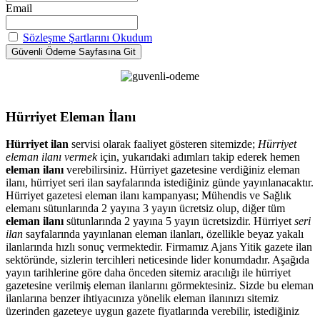
Email
Sözleşme Şartlarını Okudum
Hürriyet Eleman İlanı
Hürriyet ilan
servisi olarak faaliyet gösteren sitemizde;
Hürriyet
eleman ilanı vermek
için, yukarıdaki adımları takip ederek hemen
eleman ilanı
verebilirsiniz. Hürriyet gazetesine verdiğiniz eleman
ilanı, hürriyet seri ilan sayfalarında istediğiniz günde yayınlanacaktır.
Hürriyet gazetesi eleman ilanı kampanyası; Mühendis ve Sağlık
elemanı sütunlarında 2 yayına 3 yayın ücretsiz olup, diğer tüm
eleman ilanı
sütunlarında 2 yayına 5 yayın ücretsizdir. Hürriyet
seri
ilan
sayfalarında yayınlanan eleman ilanları, özellikle beyaz yakalı
ilanlarında hızlı sonuç vermektedir. Firmamız Ajans Yitik gazete ilan
sektöründe, sizlerin tercihleri neticesinde lider konumdadır. Aşağıda
yayın tarihlerine göre daha önceden sitemiz aracılığı ile hürriyet
gazetesine verilmiş eleman ilanlarını görmektesiniz. Sizde bu eleman
ilanlarına benzer ihtiyacınıza yönelik eleman ilanınızı sitemiz
üzerinden gazeteye uygun gazete fiyatlarında verebilir, istediğiniz