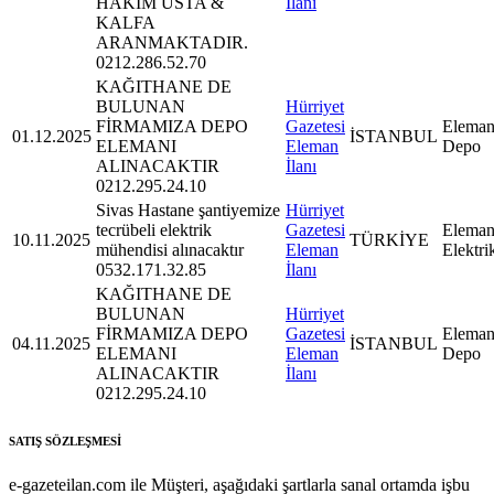
HAKİM USTA &
İlanı
KALFA
ARANMAKTADIR.
0212.286.52.70
KAĞITHANE DE
BULUNAN
Hürriyet
FİRMAMIZA DEPO
Gazetesi
Eleman
01.12.2025
İSTANBUL
ELEMANI
Eleman
Depo
ALINACAKTIR
İlanı
0212.295.24.10
Sivas Hastane şantiyemize
Hürriyet
tecrübeli elektrik
Gazetesi
Eleman
10.11.2025
TÜRKİYE
mühendisi alınacaktır
Eleman
Elektri
0532.171.32.85
İlanı
KAĞITHANE DE
BULUNAN
Hürriyet
FİRMAMIZA DEPO
Gazetesi
Eleman
04.11.2025
İSTANBUL
ELEMANI
Eleman
Depo
ALINACAKTIR
İlanı
0212.295.24.10
SATIŞ SÖZLEŞMESİ
e-gazeteilan.com ile Müşteri, aşağıdaki şartlarla sanal ortamda işbu