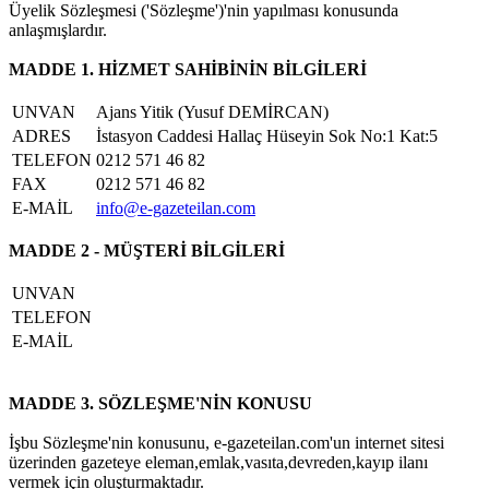
Üyelik Sözleşmesi ('Sözleşme')'nin yapılması konusunda
anlaşmışlardır.
MADDE 1. HİZMET SAHİBİNİN BİLGİLERİ
UNVAN
Ajans Yitik (Yusuf DEMİRCAN)
ADRES
İstasyon Caddesi Hallaç Hüseyin Sok No:1 Kat:5
TELEFON
0212 571 46 82
FAX
0212 571 46 82
E-MAİL
info@e-gazeteilan.com
MADDE 2 - MÜŞTERİ BİLGİLERİ
UNVAN
TELEFON
E-MAİL
MADDE 3. SÖZLEŞME'NİN KONUSU
İşbu Sözleşme'nin konusunu, e-gazeteilan.com'un internet sitesi
üzerinden gazeteye eleman,emlak,vasıta,devreden,kayıp ilanı
vermek için oluşturmaktadır.