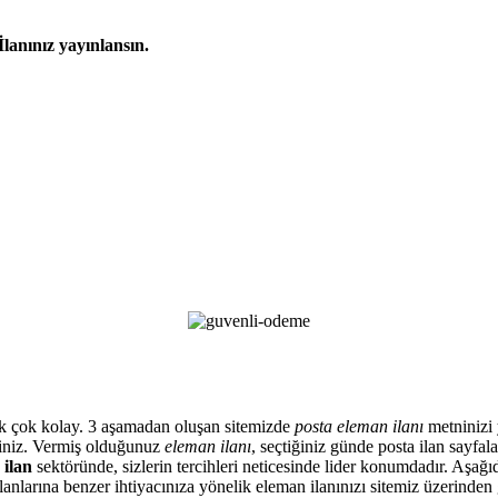
İlanınız yayınlansın.
artık çok kolay. 3 aşamadan oluşan sitemizde
posta eleman ilanı
metninizi y
siniz. Vermiş olduğunuz
eleman ilanı
, seçtiğiniz günde posta ilan sayfa
 ilan
sektöründe, sizlerin tercihleri neticesinde lider konumdadır. Aşağıd
anlarına benzer ihtiyacınıza yönelik eleman ilanınızı sitemiz üzerinden 