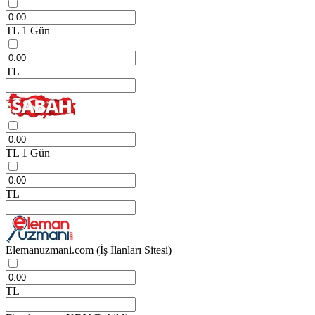
TL
1 Gün
TL
TL
1 Gün
TL
Elemanuzmani.com
(İş İlanları Sitesi)
TL