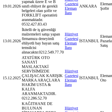
yapmak üzere E ve B
Gazetesi
Eleman
19.01.2026
sınıfı ehliyet ile gerekli
ANKARA
Eleman
Şoför
belgeleri olan şoför ve
İlanı
FORKLİFT operatörü
aranmaktadır.
0532.427.83.43
İkitelli de iş güvenliği
malzemeleri satışı yapan
Hürriyet
Eleman
firmamıza deneyimli
Gazetesi
13.01.2026
İSTANBUL
Pazarl
ehliyetli bay bayan satış
Eleman
Satış
temsilcisi
İlanı
alınacaktır.0212.549.77.70
ATATÜRK OTO
SANAYİ
MASLAKTAKİ
SERVİSİMİZDE
Hürriyet
ÇALIŞACAK KARIŞIK
Gazetesi
Eleman
15.12.2025
İSTANBUL
MARKA ARAÇLARA
Eleman
Oto
HAKİM USTA &
İlanı
KALFA
ARANMAKTADIR.
0212.286.52.70
KAĞITHANE DE
BULUNAN
Hürriyet