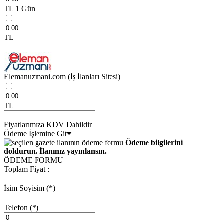
TL
1 Gün
TL
Elemanuzmani.com
(İş İlanları Sitesi)
TL
Fiyatlarımıza KDV Dahildir
Ödeme İşlemine Git
Ödeme bilgilerini
doldurun. İlanınız yayınlansın.
ÖDEME FORMU
Toplam Fiyat :
İsim Soyisim
(*)
Telefon
(*)