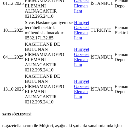
FİRMAMIZA DEPO
Gazetesi
Eleman
01.12.2025
İSTANBUL
ELEMANI
Eleman
Depo
ALINACAKTIR
İlanı
0212.295.24.10
Sivas Hastane şantiyemize
Hürriyet
tecrübeli elektrik
Gazetesi
Eleman
10.11.2025
TÜRKİYE
mühendisi alınacaktır
Eleman
Elektri
0532.171.32.85
İlanı
KAĞITHANE DE
BULUNAN
Hürriyet
FİRMAMIZA DEPO
Gazetesi
Eleman
04.11.2025
İSTANBUL
ELEMANI
Eleman
Depo
ALINACAKTIR
İlanı
0212.295.24.10
KAĞITHANE DE
BULUNAN
Hürriyet
FİRMAMIZA DEPO
Gazetesi
Eleman
13.10.2025
İSTANBUL
ELEMANI
Eleman
Depo
ALINACAKTIR
İlanı
0212.295.24.10
SATIŞ SÖZLEŞMESİ
e-gazeteilan.com ile Müşteri, aşağıdaki şartlarla sanal ortamda işbu