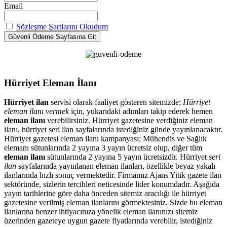
Email
Sözleşme Şartlarını Okudum
Hürriyet Eleman İlanı
Hürriyet ilan
servisi olarak faaliyet gösteren sitemizde;
Hürriyet
eleman ilanı vermek
için, yukarıdaki adımları takip ederek hemen
eleman ilanı
verebilirsiniz. Hürriyet gazetesine verdiğiniz eleman
ilanı, hürriyet seri ilan sayfalarında istediğiniz günde yayınlanacaktır.
Hürriyet gazetesi eleman ilanı kampanyası; Mühendis ve Sağlık
elemanı sütunlarında 2 yayına 3 yayın ücretsiz olup, diğer tüm
eleman ilanı
sütunlarında 2 yayına 5 yayın ücretsizdir. Hürriyet
seri
ilan
sayfalarında yayınlanan eleman ilanları, özellikle beyaz yakalı
ilanlarında hızlı sonuç vermektedir. Firmamız Ajans Yitik gazete ilan
sektöründe, sizlerin tercihleri neticesinde lider konumdadır. Aşağıda
yayın tarihlerine göre daha önceden sitemiz aracılığı ile hürriyet
gazetesine verilmiş eleman ilanlarını görmektesiniz. Sizde bu eleman
ilanlarına benzer ihtiyacınıza yönelik eleman ilanınızı sitemiz
üzerinden gazeteye uygun gazete fiyatlarında verebilir, istediğiniz