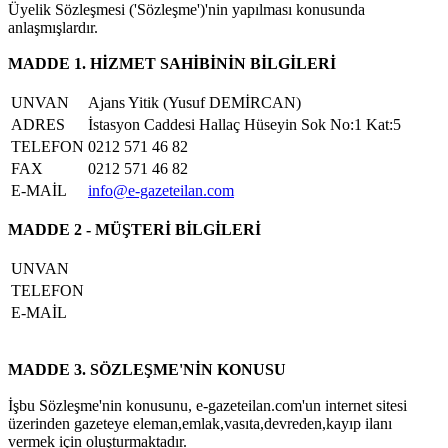
Üyelik Sözleşmesi ('Sözleşme')'nin yapılması konusunda
anlaşmışlardır.
MADDE 1. HİZMET SAHİBİNİN BİLGİLERİ
UNVAN
Ajans Yitik (Yusuf DEMİRCAN)
ADRES
İstasyon Caddesi Hallaç Hüseyin Sok No:1 Kat:5
TELEFON
0212 571 46 82
FAX
0212 571 46 82
E-MAİL
info@e-gazeteilan.com
MADDE 2 - MÜŞTERİ BİLGİLERİ
UNVAN
TELEFON
E-MAİL
MADDE 3. SÖZLEŞME'NİN KONUSU
İşbu Sözleşme'nin konusunu, e-gazeteilan.com'un internet sitesi
üzerinden gazeteye eleman,emlak,vasıta,devreden,kayıp ilanı
vermek için oluşturmaktadır.