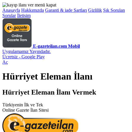
Anasayfa
Hakkımızda
Garanti & iade Şartları
Gizlilik
Sık Sorulan
Sorular
İletişim
E-gazeteilan.com Mobil
Uygulamamız Yayındadır.
Ücretsiz - Google Play
Aç
Hürriyet Eleman İlanı
Hürriyet Eleman İlanı Vermek
Türkiyenin İlk ve Tek
Online Gazete İlan Sitesi