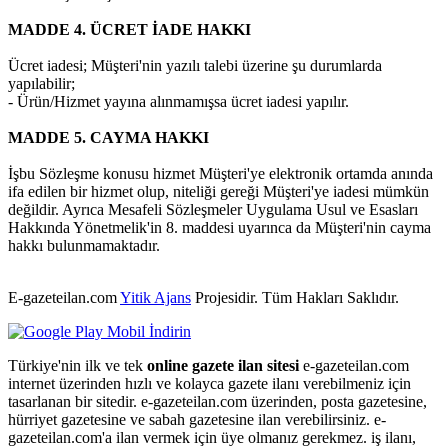
MADDE 4. ÜCRET İADE HAKKI
Ücret iadesi; Müşteri'nin yazılı talebi üzerine şu durumlarda
yapılabilir;
- Ürün/Hizmet yayına alınmamışsa ücret iadesi yapılır.
MADDE 5. CAYMA HAKKI
İşbu Sözleşme konusu hizmet Müşteri'ye elektronik ortamda anında
ifa edilen bir hizmet olup, niteliği gereği Müşteri'ye iadesi mümkün
değildir. Ayrıca Mesafeli Sözleşmeler Uygulama Usul ve Esasları
Hakkında Yönetmelik'in 8. maddesi uyarınca da Müşteri'nin cayma
hakkı bulunmamaktadır.
E-gazeteilan.com
Yitik Ajans
Projesidir.
Tüm Hakları Saklıdır.
Türkiye'nin ilk ve tek
online gazete ilan sitesi
e-gazeteilan.com
internet üzerinden hızlı ve kolayca gazete ilanı verebilmeniz için
tasarlanan bir sitedir. e-gazeteilan.com üzerinden, posta gazetesine,
hürriyet gazetesine ve sabah gazetesine ilan verebilirsiniz. e-
gazeteilan.com'a ilan vermek için üye olmanız gerekmez. iş ilanı,