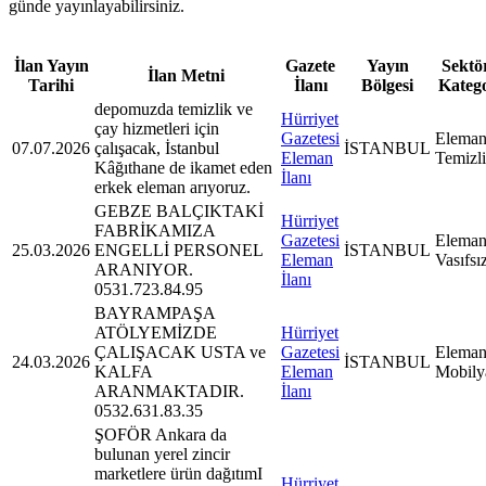
günde yayınlayabilirsiniz.
İlan Yayın
Gazete
Yayın
Sektör
İlan Metni
Tarihi
İlanı
Bölgesi
Kateg
depomuzda temizlik ve
Hürriyet
çay hizmetleri için
Gazetesi
Eleman
07.07.2026
çalışacak, İstanbul
İSTANBUL
Eleman
Temizl
Kâğıthane de ikamet eden
İlanı
erkek eleman arıyoruz.
GEBZE BALÇIKTAKİ
Hürriyet
FABRİKAMIZA
Gazetesi
Eleman
25.03.2026
ENGELLİ PERSONEL
İSTANBUL
Eleman
Vasıfsı
ARANIYOR.
İlanı
0531.723.84.95
BAYRAMPAŞA
ATÖLYEMİZDE
Hürriyet
ÇALIŞACAK USTA ve
Gazetesi
Eleman
24.03.2026
İSTANBUL
KALFA
Eleman
Mobily
ARANMAKTADIR.
İlanı
0532.631.83.35
ŞOFÖR Ankara da
bulunan yerel zincir
marketlere ürün dağıtımI
Hürriyet