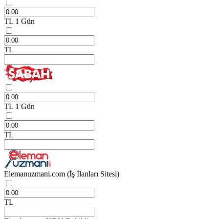
TL
1 Gün
TL
TL
1 Gün
TL
Elemanuzmani.com
(İş İlanları Sitesi)
TL