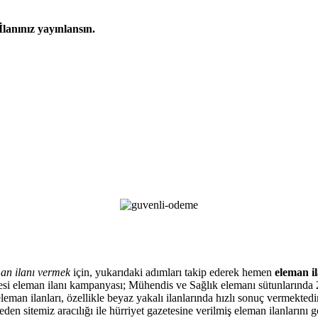
İlanınız yayınlansın.
an ilanı vermek
için, yukarıdaki adımları takip ederek hemen
eleman il
zetesi eleman ilanı kampanyası; Mühendis ve Sağlık elemanı sütunlarında 
eman ilanları, özellikle beyaz yakalı ilanlarında hızlı sonuç vermektedir
en sitemiz aracılığı ile hürriyet gazetesine verilmiş eleman ilanlarını 