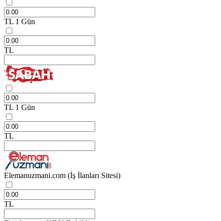
TL
1 Gün
TL
TL
1 Gün
TL
Elemanuzmani.com
(İş İlanları Sitesi)
TL