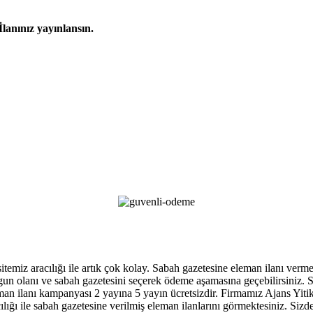
İlanınız yayınlansın.
 sitemiz aracılığı ile artık çok kolay. Sabah gazetesine eleman ilanı ver
, uygun olanı ve sabah gazetesini seçerek ödeme aşamasına geçebilirsiniz
an ilanı kampanyası 2 yayına 5 yayın ücretsizdir. Firmamız Ajans Yitik ga
ığı ile sabah gazetesine verilmiş eleman ilanlarını görmektesiniz. Sizde