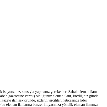
mek istiyorsanız, sırasıyla yapmanız gerekenler; Sabah eleman ilanı
. Sabah gazetesine vermiş olduğunuz eleman ilanı, istediğiniz günde
zete ilan sektöründe, sizlerin tercihleri neticesinde lider
 bu eleman ilanlarına benzer ihtiyacınıza yönelik eleman ilanınızı