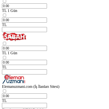
TL
1 Gün
TL
TL
1 Gün
TL
Elemanuzmani.com
(İş İlanları Sitesi)
TL