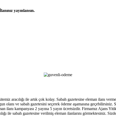
İlanınız yayınlansın.
 sitemiz aracılığı ile artık çok kolay. Sabah gazetesine eleman ilanı ver
, uygun olanı ve sabah gazetesini seçerek ödeme aşamasına geçebilirsiniz
an ilanı kampanyası 2 yayına 5 yayın ücretsizdir. Firmamız Ajans Yitik ga
ığı ile sabah gazetesine verilmiş eleman ilanlarını görmektesiniz. Sizde