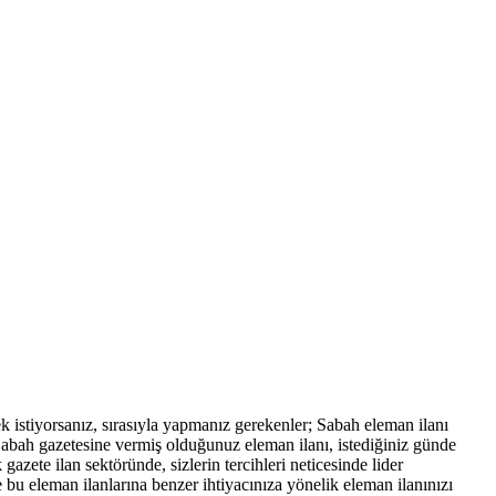
mek istiyorsanız, sırasıyla yapmanız gerekenler; Sabah eleman ilanı
. Sabah gazetesine vermiş olduğunuz eleman ilanı, istediğiniz günde
zete ilan sektöründe, sizlerin tercihleri neticesinde lider
 bu eleman ilanlarına benzer ihtiyacınıza yönelik eleman ilanınızı