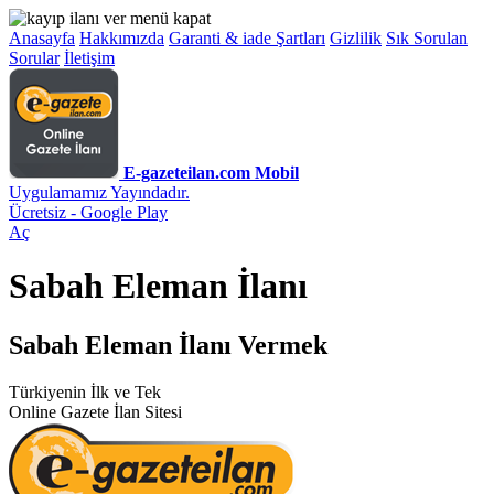
Anasayfa
Hakkımızda
Garanti & iade Şartları
Gizlilik
Sık Sorulan
Sorular
İletişim
E-gazeteilan.com Mobil
Uygulamamız Yayındadır.
Ücretsiz - Google Play
Aç
Sabah Eleman İlanı
Sabah Eleman İlanı Vermek
Türkiyenin İlk ve Tek
Online Gazete İlan Sitesi