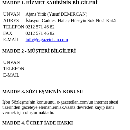
MADDE 1. HİZMET SAHİBİNİN BİLGİLERİ
UNVAN
Ajans Yitik (Yusuf DEMİRCAN)
ADRES
İstasyon Caddesi Hallaç Hüseyin Sok No:1 Kat:5
TELEFON
0212 571 46 82
FAX
0212 571 46 82
E-MAİL
info@e-gazeteilan.com
MADDE 2 - MÜŞTERİ BİLGİLERİ
UNVAN
TELEFON
E-MAİL
MADDE 3. SÖZLEŞME'NİN KONUSU
İşbu Sözleşme'nin konusunu, e-gazeteilan.com'un internet sitesi
üzerinden gazeteye eleman,emlak,vasıta,devreden,kayıp ilanı
vermek için oluşturmaktadır.
MADDE 4. ÜCRET İADE HAKKI