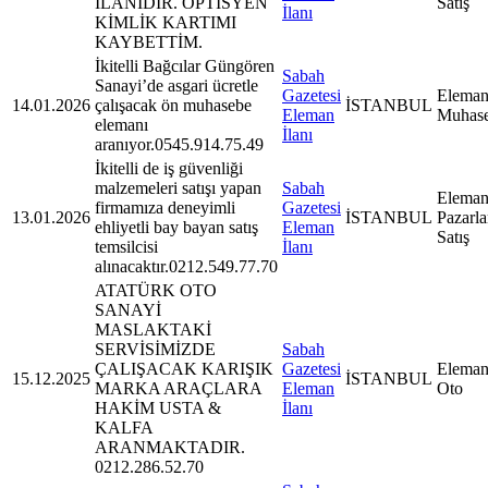
İLANIDIR. OPTİSYEN
Satış
İlanı
KİMLİK KARTIMI
KAYBETTİM.
İkitelli Bağcılar Güngören
Sabah
Sanayi’de asgari ücretle
Gazetesi
Eleman
14.01.2026
çalışacak ön muhasebe
İSTANBUL
Eleman
Muhas
elemanı
İlanı
aranıyor.0545.914.75.49
İkitelli de iş güvenliği
malzemeleri satışı yapan
Sabah
Eleman
firmamıza deneyimli
Gazetesi
13.01.2026
İSTANBUL
Pazarl
ehliyetli bay bayan satış
Eleman
Satış
temsilcisi
İlanı
alınacaktır.0212.549.77.70
ATATÜRK OTO
SANAYİ
MASLAKTAKİ
SERVİSİMİZDE
Sabah
ÇALIŞACAK KARIŞIK
Gazetesi
Eleman
15.12.2025
İSTANBUL
MARKA ARAÇLARA
Eleman
Oto
HAKİM USTA &
İlanı
KALFA
ARANMAKTADIR.
0212.286.52.70