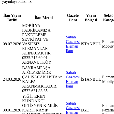
yayınlayabilirsiniz.
İlan Yayın
Gazete
Yayın
Sektör
İlan Metni
Tarihi
İlanı
Bölgesi
Kateg
MOBİLYA
FABRİKAMIZA
PAKETLEME
Sabah
SEVKİYAT VE
Gazetesi
Eleman
08.07.2026
VASIFSIZ
İSTANBUL
Eleman
Mobily
ELEMANLAR
İlanı
ALINACAKTIR
0535.717.69.01
ARNAVUTKÖY
BAYRAMPAŞA
ATÖLYEMİZDE
Sabah
ÇALIŞACAK USTA ve
Gazetesi
Eleman
24.03.2026
İSTANBUL
KALFA
Eleman
Mobily
ARANMAKTADIR.
İlanı
0532.631.83.35
YİĞİT EREN
KUNDAKÇI
Sabah
OPTİSYEN KİMLİK
Eleman
Gazetesi
30.01.2026
KARTI KAYIP
EGE
Pazarl
Eleman