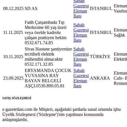
Sabah
Gazetesi
Eleman
08.12.2025
SD AS
İSTANBUL
Eleman
Vasıfsı
İlanı
Fatih Çarşambada Tıp
Sabah
Merkezine 60 yaş üzeri
Gazetesi
Eleman
11.11.2025
veya özelde kadrolu
İSTANBUL
Eleman
Sağlık
çalışan pratisyen hekim
İlanı
0532.671.74.85
Sivas Hastane şantiyemize
Sabah
tecrübeli elektrik
Gazetesi
Eleman
10.11.2025
TÜRKİYE
mühendisi alınacaktır
Eleman
Elektri
0532.171.32.85
İlanı
ERYAMANDA ÇOCUK
Sabah
Eleman
YUVASINA BAY
Gazetesi
23.09.2025
ANKARA
Cafe- B
BAYAN BELGELİ
Eleman
Restaur
AŞÇI.0530.890.05.81
İlanı
SATIŞ SÖZLEŞMESİ
e-gazeteilan.com ile Müşteri, aşağıdaki şartlarla sanal ortamda işbu
Üyelik Sözleşmesi ('Sözleşme')'nin yapılması konusunda
anlaşmışlardır.