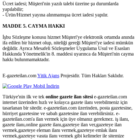
Ücret iadesi; Müşteri'nin yazılı talebi üzerine şu durumlarda
yapılabilir;
- Ürün/Hizmet yayına alınmamışsa ücret iadesi yapılır.
MADDE 5. CAYMA HAKKI
İşbu Sözleşme konusu hizmet Müşteri'ye elektronik ortamda anında
ifa edilen bir hizmet olup, niteliği gereği Müşteri'ye iadesi mümkün
değildir. Ayrıca Mesafeli Sözleşmeler Uygulama Usul ve Esasları
Hakkında Yönetmelik'in 8. maddesi uyarınca da Müşteri'nin cayma
hakkı bulunmamaktadır.
E-gazeteilan.com
Yitik Ajans
Projesidir.
Tüm Hakları Saklıdır.
Türkiye'nin ilk ve tek
online gazete ilan sitesi
e-gazeteilan.com
internet üzerinden hızlı ve kolayca gazete ilanı verebilmeniz için
tasarlanan bir sitedir. e-gazeteilan.com üzerinden, posta gazetesine,
hürriyet gazetesine ve sabah gazetesine ilan verebilirsiniz. e-
gazeteilan.com'a ilan vermek için üye olmanız gerekmez. iş ilanı,
gazete ilanı,online gazete ilanı,gazeteye ilan ver,gazeteye ilan
vermek,gazeteye eleman ilanı vermek,gazeteye emlak ilanı
vermek,gazeteye vasıta ilanı vermek gibi kelimeler ile sitemize