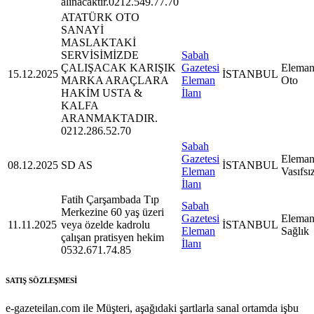
alınacaktır.0212.549.77.70
ATATÜRK OTO
SANAYİ
MASLAKTAKİ
SERVİSİMİZDE
Sabah
ÇALIŞACAK KARIŞIK
Gazetesi
Eleman
15.12.2025
İSTANBUL
MARKA ARAÇLARA
Eleman
Oto
HAKİM USTA &
İlanı
KALFA
ARANMAKTADIR.
0212.286.52.70
Sabah
Gazetesi
Eleman
08.12.2025
SD AS
İSTANBUL
Eleman
Vasıfsı
İlanı
Fatih Çarşambada Tıp
Sabah
Merkezine 60 yaş üzeri
Gazetesi
Eleman
11.11.2025
veya özelde kadrolu
İSTANBUL
Eleman
Sağlık
çalışan pratisyen hekim
İlanı
0532.671.74.85
SATIŞ SÖZLEŞMESİ
e-gazeteilan.com ile Müşteri, aşağıdaki şartlarla sanal ortamda işbu