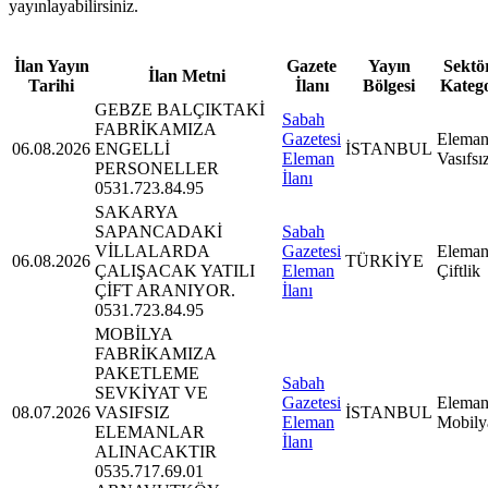
yayınlayabilirsiniz.
İlan Yayın
Gazete
Yayın
Sektör
İlan Metni
Tarihi
İlanı
Bölgesi
Kateg
GEBZE BALÇIKTAKİ
Sabah
FABRİKAMIZA
Gazetesi
Eleman
06.08.2026
ENGELLİ
İSTANBUL
Eleman
Vasıfsı
PERSONELLER
İlanı
0531.723.84.95
SAKARYA
SAPANCADAKİ
Sabah
VİLLALARDA
Gazetesi
Eleman
06.08.2026
TÜRKİYE
ÇALIŞACAK YATILI
Eleman
Çiftlik
ÇİFT ARANIYOR.
İlanı
0531.723.84.95
MOBİLYA
FABRİKAMIZA
PAKETLEME
Sabah
SEVKİYAT VE
Gazetesi
Eleman
08.07.2026
VASIFSIZ
İSTANBUL
Eleman
Mobily
ELEMANLAR
İlanı
ALINACAKTIR
0535.717.69.01