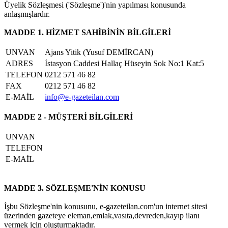
Üyelik Sözleşmesi ('Sözleşme')'nin yapılması konusunda
anlaşmışlardır.
MADDE 1. HİZMET SAHİBİNİN BİLGİLERİ
UNVAN
Ajans Yitik (Yusuf DEMİRCAN)
ADRES
İstasyon Caddesi Hallaç Hüseyin Sok No:1 Kat:5
TELEFON
0212 571 46 82
FAX
0212 571 46 82
E-MAİL
info@e-gazeteilan.com
MADDE 2 - MÜŞTERİ BİLGİLERİ
UNVAN
TELEFON
E-MAİL
MADDE 3. SÖZLEŞME'NİN KONUSU
İşbu Sözleşme'nin konusunu, e-gazeteilan.com'un internet sitesi
üzerinden gazeteye eleman,emlak,vasıta,devreden,kayıp ilanı
vermek için oluşturmaktadır.