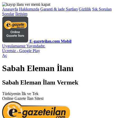
Anasayfa
Hakkımızda
Garanti & iade Şartları
Gizlilik
Sık Sorulan
Sorular
İletişim
E-gazeteilan.com Mobil
Uygulamamız Yayındadır.
Ücretsiz - Google Play
Aç
Sabah Eleman İlanı
Sabah Eleman İlanı Vermek
Türkiyenin İlk ve Tek
Online Gazete İlan Sitesi