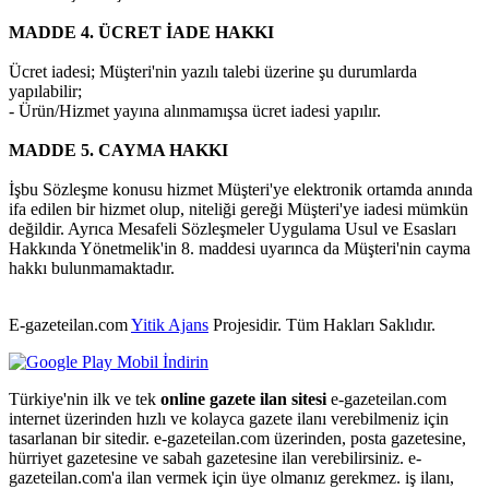
MADDE 4. ÜCRET İADE HAKKI
Ücret iadesi; Müşteri'nin yazılı talebi üzerine şu durumlarda
yapılabilir;
- Ürün/Hizmet yayına alınmamışsa ücret iadesi yapılır.
MADDE 5. CAYMA HAKKI
İşbu Sözleşme konusu hizmet Müşteri'ye elektronik ortamda anında
ifa edilen bir hizmet olup, niteliği gereği Müşteri'ye iadesi mümkün
değildir. Ayrıca Mesafeli Sözleşmeler Uygulama Usul ve Esasları
Hakkında Yönetmelik'in 8. maddesi uyarınca da Müşteri'nin cayma
hakkı bulunmamaktadır.
E-gazeteilan.com
Yitik Ajans
Projesidir.
Tüm Hakları Saklıdır.
Türkiye'nin ilk ve tek
online gazete ilan sitesi
e-gazeteilan.com
internet üzerinden hızlı ve kolayca gazete ilanı verebilmeniz için
tasarlanan bir sitedir. e-gazeteilan.com üzerinden, posta gazetesine,
hürriyet gazetesine ve sabah gazetesine ilan verebilirsiniz. e-
gazeteilan.com'a ilan vermek için üye olmanız gerekmez. iş ilanı,