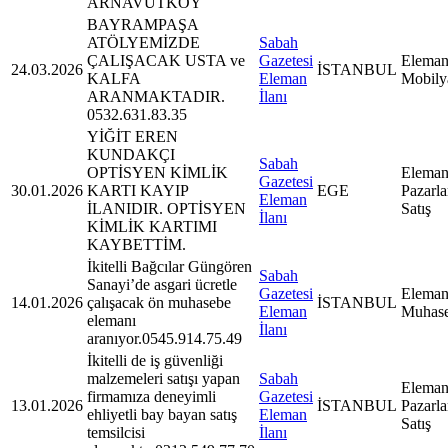
ARNAVUTKÖY
BAYRAMPAŞA
ATÖLYEMİZDE
Sabah
ÇALIŞACAK USTA ve
Gazetesi
Eleman
24.03.2026
İSTANBUL
KALFA
Eleman
Mobily
ARANMAKTADIR.
İlanı
0532.631.83.35
YİĞİT EREN
KUNDAKÇI
Sabah
OPTİSYEN KİMLİK
Eleman
Gazetesi
30.01.2026
KARTI KAYIP
EGE
Pazarl
Eleman
İLANIDIR. OPTİSYEN
Satış
İlanı
KİMLİK KARTIMI
KAYBETTİM.
İkitelli Bağcılar Güngören
Sabah
Sanayi’de asgari ücretle
Gazetesi
Eleman
14.01.2026
çalışacak ön muhasebe
İSTANBUL
Eleman
Muhas
elemanı
İlanı
aranıyor.0545.914.75.49
İkitelli de iş güvenliği
malzemeleri satışı yapan
Sabah
Eleman
firmamıza deneyimli
Gazetesi
13.01.2026
İSTANBUL
Pazarl
ehliyetli bay bayan satış
Eleman
Satış
temsilcisi
İlanı