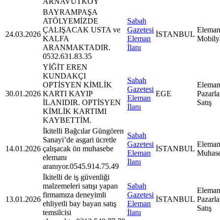
ARNAVUTKÖY
BAYRAMPAŞA
ATÖLYEMİZDE
Sabah
ÇALIŞACAK USTA ve
Gazetesi
Eleman
24.03.2026
İSTANBUL
KALFA
Eleman
Mobily
ARANMAKTADIR.
İlanı
0532.631.83.35
YİĞİT EREN
KUNDAKÇI
Sabah
OPTİSYEN KİMLİK
Eleman
Gazetesi
30.01.2026
KARTI KAYIP
EGE
Pazarl
Eleman
İLANIDIR. OPTİSYEN
Satış
İlanı
KİMLİK KARTIMI
KAYBETTİM.
İkitelli Bağcılar Güngören
Sabah
Sanayi’de asgari ücretle
Gazetesi
Eleman
14.01.2026
çalışacak ön muhasebe
İSTANBUL
Eleman
Muhas
elemanı
İlanı
aranıyor.0545.914.75.49
İkitelli de iş güvenliği
malzemeleri satışı yapan
Sabah
Eleman
firmamıza deneyimli
Gazetesi
13.01.2026
İSTANBUL
Pazarl
ehliyetli bay bayan satış
Eleman
Satış
temsilcisi
İlanı