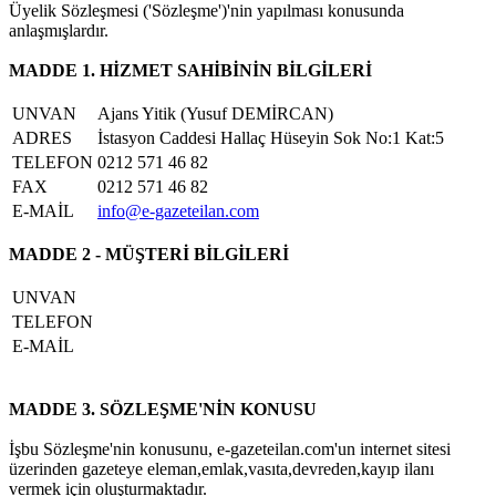
Üyelik Sözleşmesi ('Sözleşme')'nin yapılması konusunda
anlaşmışlardır.
MADDE 1. HİZMET SAHİBİNİN BİLGİLERİ
UNVAN
Ajans Yitik (Yusuf DEMİRCAN)
ADRES
İstasyon Caddesi Hallaç Hüseyin Sok No:1 Kat:5
TELEFON
0212 571 46 82
FAX
0212 571 46 82
E-MAİL
info@e-gazeteilan.com
MADDE 2 - MÜŞTERİ BİLGİLERİ
UNVAN
TELEFON
E-MAİL
MADDE 3. SÖZLEŞME'NİN KONUSU
İşbu Sözleşme'nin konusunu, e-gazeteilan.com'un internet sitesi
üzerinden gazeteye eleman,emlak,vasıta,devreden,kayıp ilanı
vermek için oluşturmaktadır.