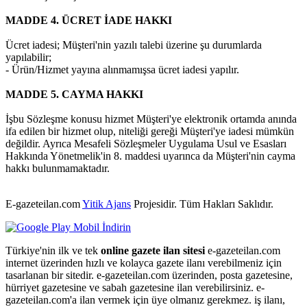
MADDE 4. ÜCRET İADE HAKKI
Ücret iadesi; Müşteri'nin yazılı talebi üzerine şu durumlarda
yapılabilir;
- Ürün/Hizmet yayına alınmamışsa ücret iadesi yapılır.
MADDE 5. CAYMA HAKKI
İşbu Sözleşme konusu hizmet Müşteri'ye elektronik ortamda anında
ifa edilen bir hizmet olup, niteliği gereği Müşteri'ye iadesi mümkün
değildir. Ayrıca Mesafeli Sözleşmeler Uygulama Usul ve Esasları
Hakkında Yönetmelik'in 8. maddesi uyarınca da Müşteri'nin cayma
hakkı bulunmamaktadır.
E-gazeteilan.com
Yitik Ajans
Projesidir.
Tüm Hakları Saklıdır.
Türkiye'nin ilk ve tek
online gazete ilan sitesi
e-gazeteilan.com
internet üzerinden hızlı ve kolayca gazete ilanı verebilmeniz için
tasarlanan bir sitedir. e-gazeteilan.com üzerinden, posta gazetesine,
hürriyet gazetesine ve sabah gazetesine ilan verebilirsiniz. e-
gazeteilan.com'a ilan vermek için üye olmanız gerekmez. iş ilanı,