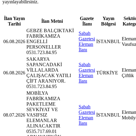
yayınlayabilirsiniz.
İlan Yayın
Gazete
Yayın
Sektör
İlan Metni
Tarihi
İlanı
Bölgesi
Kateg
GEBZE BALÇIKTAKİ
Sabah
FABRİKAMIZA
Gazetesi
Eleman
06.08.2026
ENGELLİ
İSTANBUL
Eleman
Vasıfsı
PERSONELLER
İlanı
0531.723.84.95
SAKARYA
SAPANCADAKİ
Sabah
VİLLALARDA
Gazetesi
Eleman
06.08.2026
TÜRKİYE
ÇALIŞACAK YATILI
Eleman
Çiftlik
ÇİFT ARANIYOR.
İlanı
0531.723.84.95
MOBİLYA
FABRİKAMIZA
PAKETLEME
Sabah
SEVKİYAT VE
Gazetesi
Eleman
08.07.2026
VASIFSIZ
İSTANBUL
Eleman
Mobily
ELEMANLAR
İlanı
ALINACAKTIR
0535.717.69.01