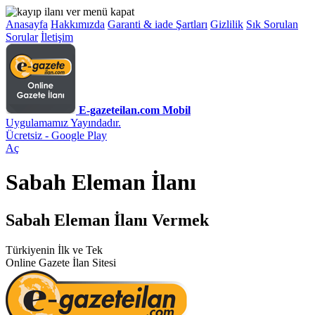
Anasayfa
Hakkımızda
Garanti & iade Şartları
Gizlilik
Sık Sorulan
Sorular
İletişim
E-gazeteilan.com Mobil
Uygulamamız Yayındadır.
Ücretsiz - Google Play
Aç
Sabah Eleman İlanı
Sabah Eleman İlanı Vermek
Türkiyenin İlk ve Tek
Online Gazete İlan Sitesi