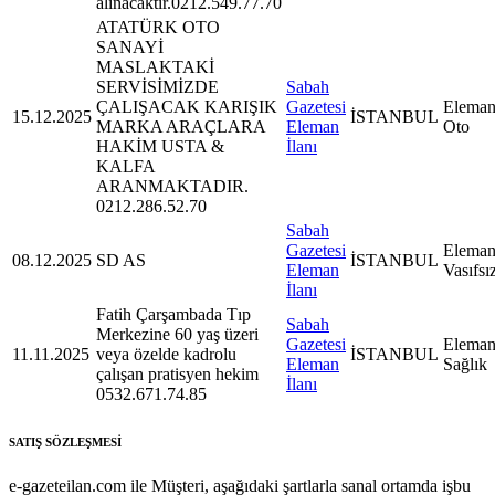
alınacaktır.0212.549.77.70
ATATÜRK OTO
SANAYİ
MASLAKTAKİ
SERVİSİMİZDE
Sabah
ÇALIŞACAK KARIŞIK
Gazetesi
Eleman
15.12.2025
İSTANBUL
MARKA ARAÇLARA
Eleman
Oto
HAKİM USTA &
İlanı
KALFA
ARANMAKTADIR.
0212.286.52.70
Sabah
Gazetesi
Eleman
08.12.2025
SD AS
İSTANBUL
Eleman
Vasıfsı
İlanı
Fatih Çarşambada Tıp
Sabah
Merkezine 60 yaş üzeri
Gazetesi
Eleman
11.11.2025
veya özelde kadrolu
İSTANBUL
Eleman
Sağlık
çalışan pratisyen hekim
İlanı
0532.671.74.85
SATIŞ SÖZLEŞMESİ
e-gazeteilan.com ile Müşteri, aşağıdaki şartlarla sanal ortamda işbu