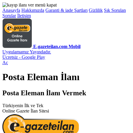
Anasayfa
Hakkımızda
Garanti & iade Şartları
Gizlilik
Sık Sorulan
Sorular
İletişim
E-gazeteilan.com Mobil
Uygulamamız Yayındadır.
Ücretsiz - Google Play
Aç
Posta Eleman İlanı
Posta Eleman İlanı Vermek
Türkiyenin İlk ve Tek
Online Gazete İlan Sitesi