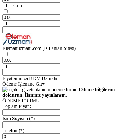
TL
1 Gün
TL
Elemanuzmani.com
(İş İlanları Sitesi)
TL
Fiyatlarımıza KDV Dahildir
Ödeme İşlemine Git
Ödeme bilgilerini
doldurun. İlanınız yayınlansın.
ÖDEME FORMU
Toplam Fiyat :
İsim Soyisim
(*)
Telefon
(*)