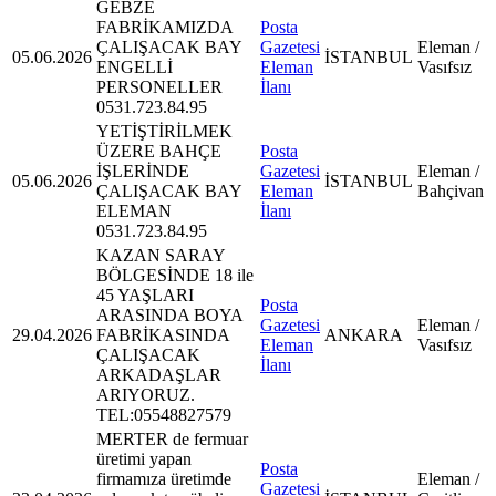
GEBZE
FABRİKAMIZDA
Posta
ÇALIŞACAK BAY
Gazetesi
Eleman /
05.06.2026
İSTANBUL
ENGELLİ
Eleman
Vasıfsız
PERSONELLER
İlanı
0531.723.84.95
YETİŞTİRİLMEK
ÜZERE BAHÇE
Posta
İŞLERİNDE
Gazetesi
Eleman /
05.06.2026
İSTANBUL
ÇALIŞACAK BAY
Eleman
Bahçivan
ELEMAN
İlanı
0531.723.84.95
KAZAN SARAY
BÖLGESİNDE 18 ile
45 YAŞLARI
Posta
ARASINDA BOYA
Gazetesi
Eleman /
29.04.2026
FABRİKASINDA
ANKARA
Eleman
Vasıfsız
ÇALIŞACAK
İlanı
ARKADAŞLAR
ARIYORUZ.
TEL:05548827579
MERTER de fermuar
üretimi yapan
Posta
firmamıza üretimde
Eleman /
Gazetesi