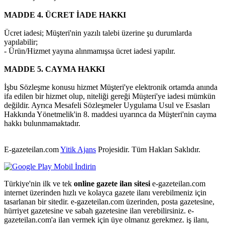
MADDE 4. ÜCRET İADE HAKKI
Ücret iadesi; Müşteri'nin yazılı talebi üzerine şu durumlarda
yapılabilir;
- Ürün/Hizmet yayına alınmamışsa ücret iadesi yapılır.
MADDE 5. CAYMA HAKKI
İşbu Sözleşme konusu hizmet Müşteri'ye elektronik ortamda anında
ifa edilen bir hizmet olup, niteliği gereği Müşteri'ye iadesi mümkün
değildir. Ayrıca Mesafeli Sözleşmeler Uygulama Usul ve Esasları
Hakkında Yönetmelik'in 8. maddesi uyarınca da Müşteri'nin cayma
hakkı bulunmamaktadır.
E-gazeteilan.com
Yitik Ajans
Projesidir.
Tüm Hakları Saklıdır.
Türkiye'nin ilk ve tek
online gazete ilan sitesi
e-gazeteilan.com
internet üzerinden hızlı ve kolayca gazete ilanı verebilmeniz için
tasarlanan bir sitedir. e-gazeteilan.com üzerinden, posta gazetesine,
hürriyet gazetesine ve sabah gazetesine ilan verebilirsiniz. e-
gazeteilan.com'a ilan vermek için üye olmanız gerekmez. iş ilanı,