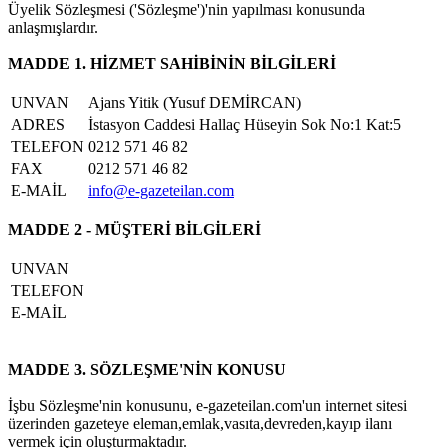
Üyelik Sözleşmesi ('Sözleşme')'nin yapılması konusunda
anlaşmışlardır.
MADDE 1. HİZMET SAHİBİNİN BİLGİLERİ
UNVAN
Ajans Yitik (Yusuf DEMİRCAN)
ADRES
İstasyon Caddesi Hallaç Hüseyin Sok No:1 Kat:5
TELEFON
0212 571 46 82
FAX
0212 571 46 82
E-MAİL
info@e-gazeteilan.com
MADDE 2 - MÜŞTERİ BİLGİLERİ
UNVAN
TELEFON
E-MAİL
MADDE 3. SÖZLEŞME'NİN KONUSU
İşbu Sözleşme'nin konusunu, e-gazeteilan.com'un internet sitesi
üzerinden gazeteye eleman,emlak,vasıta,devreden,kayıp ilanı
vermek için oluşturmaktadır.