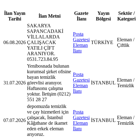
İlan Yayın
Gazete
Yayın
Sektör /
İlan Metni
Tarihi
İlanı
Bölgesi
Kategori
SAKARYA
SAPANCADAKİ
Posta
VİLLALARDA
Gazetesi
Eleman /
06.08.2026
ÇALIŞACAK
TÜRKİYE
Eleman
Çiftlik
YATILI ÇİFT
İlanı
ARANIYOR.
0531.723.84.95
Yenibosnada bulunan
kurumsal şirket ofisine
Posta
bayan temizlik
Gazetesi
Eleman /
31.07.2026
görevlisi aranıyor.
İSTANBUL
Eleman
Temizlik
Haftasonu çalışma
İlanı
yoktur. İletişim (0212)
551 28 27
depomuzda temizlik
ve çay hizmetleri için
Posta
çalışacak, İstanbul
Gazetesi
Eleman /
07.07.2026
İSTANBUL
Kâğıthane de ikamet
Eleman
Temizlik
eden erkek eleman
İlanı
arıyoruz.