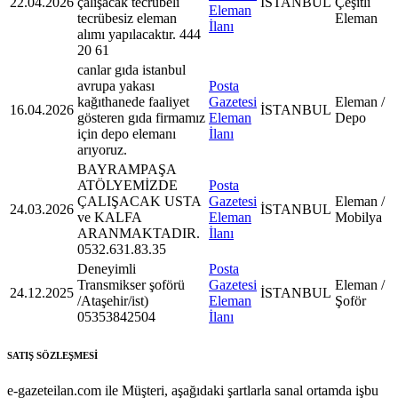
22.04.2026
çalışacak tecrübeli
İSTANBUL
Çeşitli
Eleman
tecrübesiz eleman
Eleman
İlanı
alımı yapılacaktır. 444
20 61
canlar gıda istanbul
avrupa yakası
Posta
kağıthanede faaliyet
Gazetesi
Eleman /
16.04.2026
İSTANBUL
gösteren gıda firmamız
Eleman
Depo
için depo elemanı
İlanı
arıyoruz.
BAYRAMPAŞA
ATÖLYEMİZDE
Posta
ÇALIŞACAK USTA
Gazetesi
Eleman /
24.03.2026
İSTANBUL
ve KALFA
Eleman
Mobilya
ARANMAKTADIR.
İlanı
0532.631.83.35
Deneyimli
Posta
Transmikser şoförü
Gazetesi
Eleman /
24.12.2025
İSTANBUL
/Ataşehir/ist)
Eleman
Şoför
05353842504
İlanı
SATIŞ SÖZLEŞMESİ
e-gazeteilan.com ile Müşteri, aşağıdaki şartlarla sanal ortamda işbu