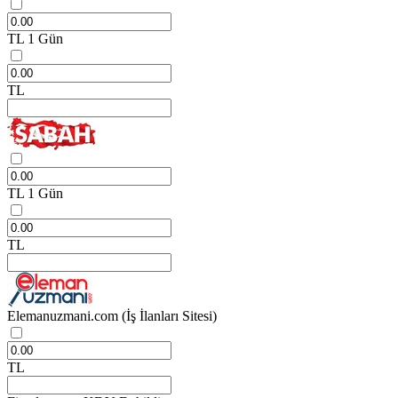
TL
1 Gün
TL
TL
1 Gün
TL
Elemanuzmani.com
(İş İlanları Sitesi)
TL