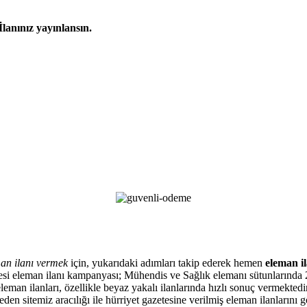
İlanınız yayınlansın.
an ilanı vermek
için, yukarıdaki adımları takip ederek hemen
eleman il
zetesi eleman ilanı kampanyası; Mühendis ve Sağlık elemanı sütunlarında 
eman ilanları, özellikle beyaz yakalı ilanlarında hızlı sonuç vermektedir
en sitemiz aracılığı ile hürriyet gazetesine verilmiş eleman ilanlarını 